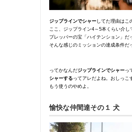
ジップラインでシャー
してた理由はこ
ここ、ジップライン4～5本くらい介し
プレッパーの宝「ハイテンション」だ
そんな感じのミッションの達成条件だ
ってかなんだ
ジップラインでシャー
っ
シャーする
ってアレだよね。おしっこ
もう使うのやめよ。
愉快な仲間達その１ 犬