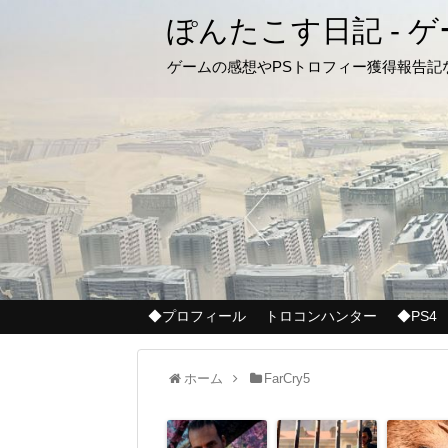
ぽんたこす日記 - 
ゲームの感想やPSトロフィー獲得報告
◆プロフィール
トロコンハンター
◆PS4
ホーム
FarCry5