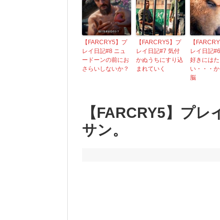
【FARCRY5】プ
【FARCRY5】プ
【FARCR
レイ日記#8 ニュ
レイ日記#7 気付
レイ日記#6
ードーンの前にお
かぬうちにすり込
好きにはた
さらいしないか？
まれていく
い・・・か
脳
【FARCRY5】プ
サン。