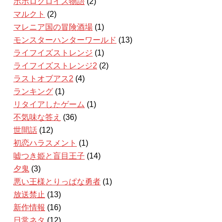
ポポロクロイス物語
(2)
マルクト
(2)
マレニア国の冒険酒場
(1)
モンスターハンターワールド
(13)
ライフイズストレンジ
(1)
ライフイズストレンジ2
(2)
ラストオブアス2
(4)
ランキング
(1)
リタイアしたゲーム
(1)
不気味な答え
(36)
世間話
(12)
初恋ハラスメント
(1)
嘘つき姫と盲目王子
(14)
夕鬼
(3)
悪い王様とりっぱな勇者
(1)
放送禁止
(13)
新作情報
(16)
日常ネタ
(12)