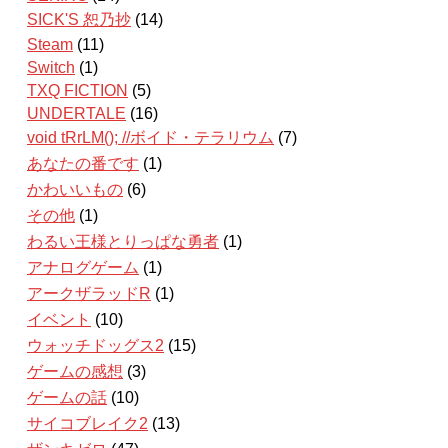
SICK'S 恕乃抄
(14)
Steam
(11)
Switch
(1)
TXQ FICTION
(5)
UNDERTALE
(16)
void tRrLM(); //ボイド・テラリウム
(7)
あなたの番です
(1)
かわいいもの
(6)
その他
(1)
わるい王様とりっぱな勇者
(1)
アナログゲーム
(1)
アークザラッドR
(1)
イベント
(10)
ウォッチドッグス2
(15)
ゲームの感想
(3)
ゲームの話
(10)
サイコブレイク2
(13)