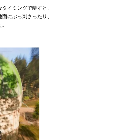
なタイミングで離すと、
地面にぶっ刺さったり、
ぇ。