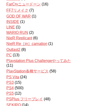
FarCryニュードーン
(16)
FF7リメイク
(7)
GOD OF WAR
(1)
INSIDE
(1)
LINE
(1)
MARIO RUN
(2)
NieR Replicant
(6)
NieR Re［in］carnation
(1)
Outlast2
(8)
PC
(13)
Playstation Plus Challengeやってみた
(11)
PlayStation各種サービス
(58)
PS Vita
(24)
PS3
(15)
PS4
(500)
PS5
(12)
PSPlus フリープレイ
(48)
SEKIRO
(14)