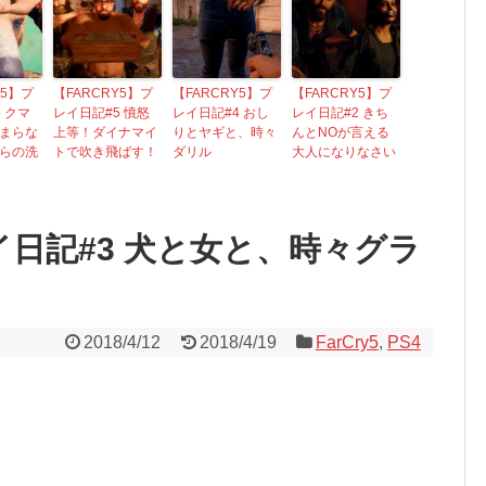
Y5】プ
【FARCRY5】プ
【FARCRY5】プ
【FARCRY5】プ
 クマ
レイ日記#5 憤怒
レイ日記#4 おし
レイ日記#2 きち
まらな
上等！ダイナマイ
りとヤギと、時々
んとNOが言える
らの洗
トで吹き飛ばす！
ダリル
大人になりなさい
レイ日記#3 犬と女と、時々グラ
2018/4/12
2018/4/19
FarCry5
,
PS4