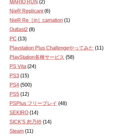
MARIO RUN
(2)
NieR Replicant
(6)
NieR Re［in］carnation
(1)
Outlast2
(8)
PC
(13)
Playstation Plus Challengeやってみた
(11)
PlayStation各種サービス
(58)
PS Vita
(24)
PS3
(15)
PS4
(500)
PS5
(12)
PSPlus フリープレイ
(48)
SEKIRO
(14)
SICK'S 恕乃抄
(14)
Steam
(11)