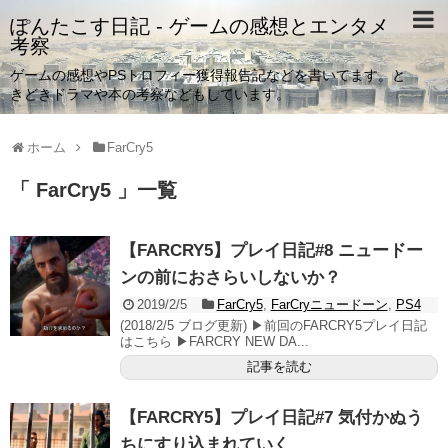
ぽんたこす日記 - ゲームの感想とエンタメ
考察
ゲームの感想やPSトロフィー獲得報告記などを書いてます。と
きどきドラマや本の考察などもしています。
ホーム
FarCry5
「 FarCry5 」一覧
【FARCRY5】プレイ日記#8 ニュードー
ンの前におさらいしないか？
2019/2/5
FarCry5
,
FarCryニュードーン
,
PS4
(2018/2/5 ブログ更新) ▶前回のFARCRY5プレイ日記
はこちら ▶FARCRY NEW DA...
記事を読む
【FARCRY5】プレイ日記#7 気付かぬう
ちにすり込まれていく