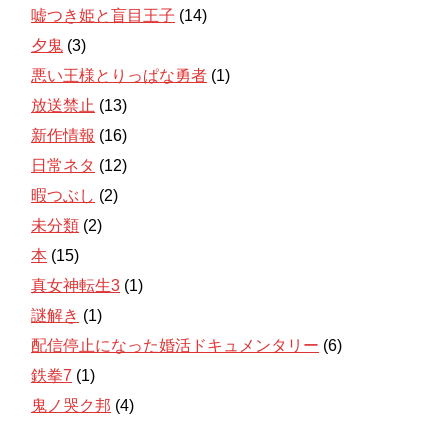
嘘つき姫と盲目王子
(14)
夕鬼
(3)
悪い王様とりっぱな勇者
(1)
放送禁止
(13)
新作情報
(16)
日常ネタ
(12)
暇つぶし
(2)
未分類
(2)
本
(15)
真女神転生3
(1)
謎解き
(1)
配信停止になった婚活ドキュメンタリー
(6)
鉄拳7
(1)
鬼ノ哭ク邦
(4)