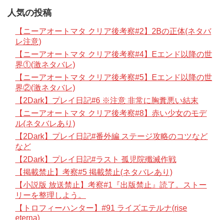
人気の投稿
【ニーアオートマタ クリア後考察#2】2Bの正体(ネタバ
レ注意)
【ニーアオートマタ クリア後考察#4】Eエンド以降の世
界①(激ネタバレ)
【ニーアオートマタ クリア後考察#5】Eエンド以降の世
界②(激ネタバレ)
【2Dark】プレイ日記#6 ※注意 非常に胸糞悪い結末
【ニーアオートマタ クリア後考察#8】赤い少女のモデ
ル(ネタバレあり)
【2Dark】プレイ日記#番外編 ステージ攻略のコツなど
など
【2Dark】プレイ日記#ラスト 孤児院殲滅作戦
【掲載禁止】考察#5 掲載禁止(ネタバレあり)
【小説版 放送禁止】考察#1『出版禁止』読了。ストー
リーを整理しよう。
【トロフィーハンター】#91 ライズエテルナ(rise
eterna)