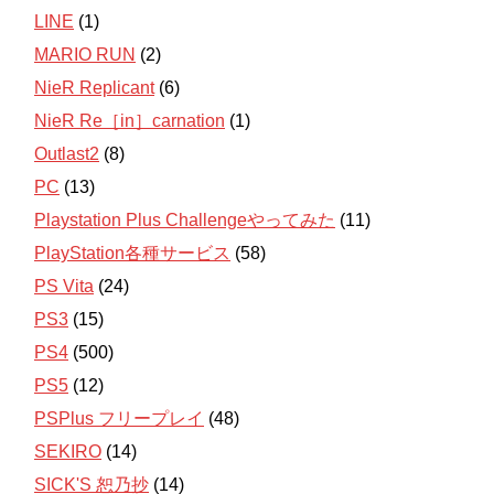
LINE
(1)
MARIO RUN
(2)
NieR Replicant
(6)
NieR Re［in］carnation
(1)
Outlast2
(8)
PC
(13)
Playstation Plus Challengeやってみた
(11)
PlayStation各種サービス
(58)
PS Vita
(24)
PS3
(15)
PS4
(500)
PS5
(12)
PSPlus フリープレイ
(48)
SEKIRO
(14)
SICK'S 恕乃抄
(14)