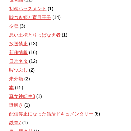
初恋ハラスメント
(1)
嘘つき姫と盲目王子
(14)
夕鬼
(3)
悪い王様とりっぱな勇者
(1)
放送禁止
(13)
新作情報
(16)
日常ネタ
(12)
暇つぶし
(2)
未分類
(2)
本
(15)
真女神転生3
(1)
謎解き
(1)
配信停止になった婚活ドキュメンタリー
(6)
鉄拳7
(1)