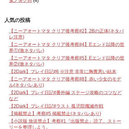
鬼ノ哭ク邦
(4)
人気の投稿
【ニーアオートマタ クリア後考察#2】2Bの正体(ネタバ
レ注意)
【ニーアオートマタ クリア後考察#4】Eエンド以降の世
界①(激ネタバレ)
【ニーアオートマタ クリア後考察#5】Eエンド以降の世
界②(激ネタバレ)
【2Dark】プレイ日記#6 ※注意 非常に胸糞悪い結末
【ニーアオートマタ クリア後考察#8】赤い少女のモデ
ル(ネタバレあり)
【2Dark】プレイ日記#番外編 ステージ攻略のコツなど
など
【2Dark】プレイ日記#ラスト 孤児院殲滅作戦
【掲載禁止】考察#5 掲載禁止(ネタバレあり)
【小説版 放送禁止】考察#1『出版禁止』読了。ストー
リーを整理しよう。