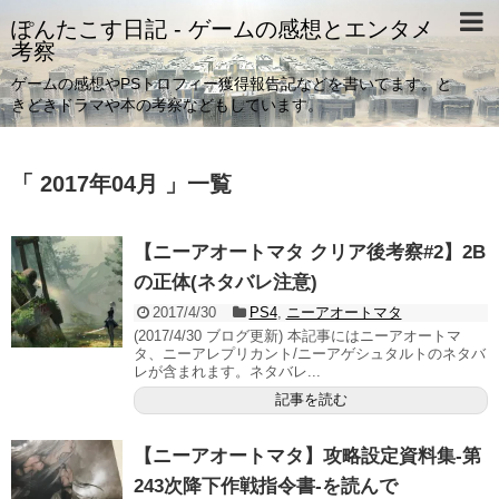
ぽんたこす日記 - ゲームの感想とエンタメ
考察
ゲームの感想やPSトロフィー獲得報告記などを書いてます。と
きどきドラマや本の考察などもしています。
「 2017年04月 」一覧
【ニーアオートマタ クリア後考察#2】2B
の正体(ネタバレ注意)
2017/4/30
PS4
,
ニーアオートマタ
(2017/4/30 ブログ更新) 本記事にはニーアオートマ
タ、ニーアレプリカント/ニーアゲシュタルトのネタバ
レが含まれます。ネタバレ...
記事を読む
【ニーアオートマタ】攻略設定資料集-第
243次降下作戦指令書-を読んで