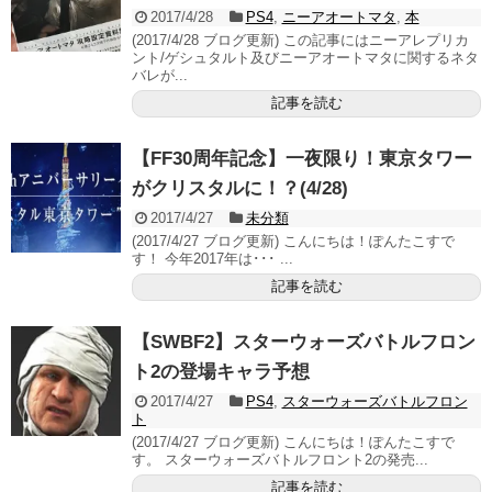
2017/4/28
PS4
,
ニーアオートマタ
,
本
(2017/4/28 ブログ更新) この記事にはニーアレプリカ
ント/ゲシュタルト及びニーアオートマタに関するネタ
バレが...
記事を読む
【FF30周年記念】一夜限り！東京タワー
がクリスタルに！？(4/28)
2017/4/27
未分類
(2017/4/27 ブログ更新) こんにちは！ぽんたこすで
す！ 今年2017年は･･･ ...
記事を読む
【SWBF2】スターウォーズバトルフロン
ト2の登場キャラ予想
2017/4/27
PS4
,
スターウォーズバトルフロン
ト
(2017/4/27 ブログ更新) こんにちは！ぽんたこすで
す。 スターウォーズバトルフロント2の発売...
記事を読む