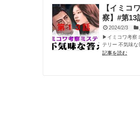
【イミコワ
察】#第1
2024/2/3
▶イミコワ考察
テリー 不気味な答
記事を読む