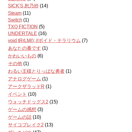
SICK'S 恕乃抄
(14)
Steam
(11)
Switch
(1)
TXQ FICTION
(5)
UNDERTALE
(16)
void tRrLM(); //ボイド・テラリウム
(7)
あなたの番です
(1)
かわいいもの
(6)
その他
(1)
わるい王様とりっぱな勇者
(1)
アナログゲーム
(1)
アークザラッドR
(1)
イベント
(10)
ウォッチドッグス2
(15)
ゲームの感想
(3)
ゲームの話
(10)
サイコブレイク2
(13)