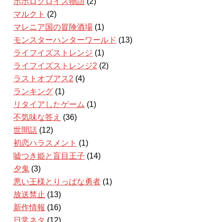
ポポロクロイス物語
(2)
マルクト
(2)
マレニア国の冒険酒場
(1)
モンスターハンターワールド
(13)
ライフイズストレンジ
(1)
ライフイズストレンジ2
(2)
ラストオブアス2
(4)
ランキング
(1)
リタイアしたゲーム
(1)
不気味な答え
(36)
世間話
(12)
初恋ハラスメント
(1)
嘘つき姫と盲目王子
(14)
夕鬼
(3)
悪い王様とりっぱな勇者
(1)
放送禁止
(13)
新作情報
(16)
日常ネタ
(12)