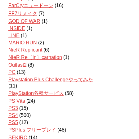
FarCryニュードーン
(16)
FF7リメイク
(7)
GOD OF WAR
(1)
INSIDE
(1)
LINE
(1)
MARIO RUN
(2)
NieR Replicant
(6)
NieR Re［in］carnation
(1)
Outlast2
(8)
PC
(13)
Playstation Plus Challengeやってみた
(11)
PlayStation各種サービス
(58)
PS Vita
(24)
PS3
(15)
PS4
(500)
PS5
(12)
PSPlus フリープレイ
(48)
SEKIRO
(14)