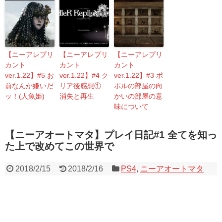
【ニーアレプリ
【ニーアレプリ
【ニーアレプリ
カント
カント
カント
ver.1.22】#5 お
ver.1.22】#4 ク
ver.1.22】#3 ポ
前なんか嫌いだ
リア後感想①
ポルの部屋の向
ッ！(人魚姫)
消失と再生
かいの部屋の意
味について
【ニーアオートマタ】プレイ日記#1 全てを知っ
た上で改めてこの世界で
2018/2/15
2018/2/16
PS4
,
ニーアオートマタ