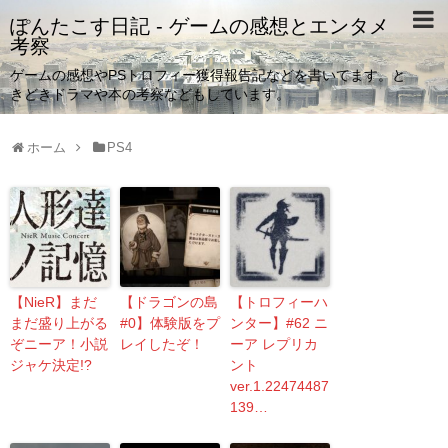
ぽんたこす日記 - ゲームの感想とエンタメ
考察
ゲームの感想やPSトロフィー獲得報告記などを書いてます。と
きどきドラマや本の考察などもしています。
ホーム
PS4
【NieR】まだ
【ドラゴンの島
【トロフィーハ
まだ盛り上がる
#0】体験版をプ
ンター】#62 ニ
ぞニーア！小説
レイしたぞ！
ーア レプリカ
ジャケ決定!?
ント
ver.1.22474487
139…