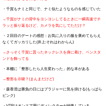
・千賀もナミと同じで、ナミ似たようなものを感じていた
→千賀がナミの背中をヨシヨシしてるときに一瞬高速でチ
ラッと振り返るけど、カメラを気にしてただけ？
・２回目のデートの感想：お気に入りの服を褒めてもらえ
なくてガッカリした(井上:それはわからん)
→さっそく千賀に貰ったネックレスを身に着け、ペンスタ
ンドを飾ってる
・本棚に「整形したら人生変わった」的な本がある
→整形を示唆？(まんまだけど)
・森香澄は勝負の日にはブラジャーに気を掛ける(もっぱら
ピンク)
・VTRはオンエア用にディレクターが編集している