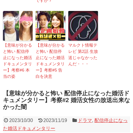
ですか？
【意味が分かる
【意味が分かる
マルクト情報テ
と怖い 配信停
と怖い 配信停
レビ 第2話 生放
止になった婚活
止になった婚活
送じゃなかった
ドキュメンタリ
ドキュメンタリ
んだ・・・
ー】考察#6 本
ー】考察#5 告
当の姿
白を決意
【意味が分かると怖い 配信停止になった婚活ド
キュメンタリー】考察#2 婚活女性の放送出来な
かった闇
2023/10/30
2023/11/19
ドラマ
,
配信停止になっ
た婚活ドキュメンタリー