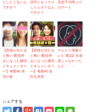
としたくないん
活中にセックス
活女子10年ぶり
ですか？
したらダメなん
のデート
ですか？
【意味が分かる
【意味が分かる
マルクト情報テ
と怖い 配信停
と怖い 配信停
レビ 第2話 生放
止になった婚活
止になった婚活
送じゃなかった
ドキュメンタリ
ドキュメンタリ
んだ・・・
ー】考察#6 本
ー】考察#5 告
当の姿
白を決意
シェアする