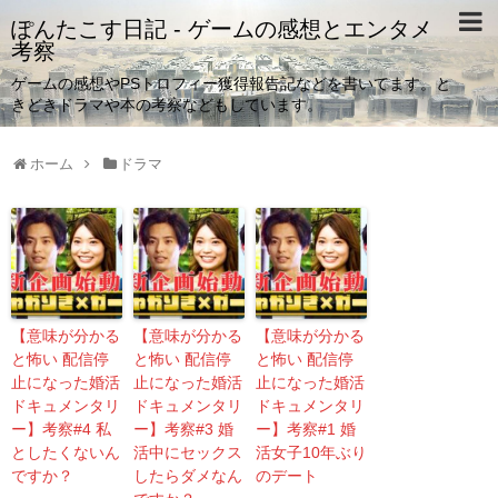
ぽんたこす日記 - ゲームの感想とエンタメ
考察
ゲームの感想やPSトロフィー獲得報告記などを書いてます。と
きどきドラマや本の考察などもしています。
ホーム
ドラマ
【意味が分かる
【意味が分かる
【意味が分かる
と怖い 配信停
と怖い 配信停
と怖い 配信停
止になった婚活
止になった婚活
止になった婚活
ドキュメンタリ
ドキュメンタリ
ドキュメンタリ
ー】考察#4 私
ー】考察#3 婚
ー】考察#1 婚
としたくないん
活中にセックス
活女子10年ぶり
ですか？
したらダメなん
のデート