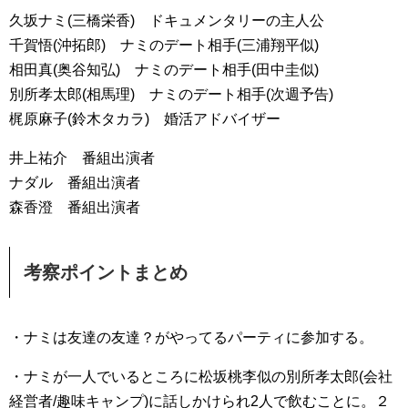
久坂ナミ(三橋栄香) ドキュメンタリーの主人公
千賀悟(沖拓郎) ナミのデート相手(三浦翔平似)
相田真(奥谷知弘) ナミのデート相手(田中圭似)
別所孝太郎(相馬理) ナミのデート相手(次週予告)
梶原麻子(鈴木タカラ) 婚活アドバイザー
井上祐介 番組出演者
ナダル 番組出演者
森香澄 番組出演者
考察ポイントまとめ
・ナミは友達の友達？がやってるパーティに参加する。
・ナミが一人でいるところに松坂桃李似の別所孝太郎(会社
経営者/趣味キャンプ)に話しかけられ2人で飲むことに。２