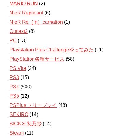
MARIO RUN
(2)
NieR Replicant
(6)
NieR Re［in］carnation
(1)
Outlast2
(8)
PC
(13)
Playstation Plus Challengeやってみた
(11)
PlayStation各種サービス
(58)
PS Vita
(24)
PS3
(15)
PS4
(500)
PS5
(12)
PSPlus フリープレイ
(48)
SEKIRO
(14)
SICK'S 恕乃抄
(14)
Steam
(11)