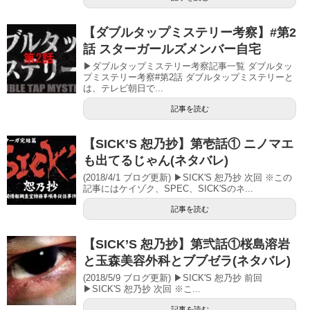
【ダブルタップミステリー考察】#第2
話 スターガールズメンバー自宅
▶ダブルタップミステリー考察記事一覧 ダブルタッ
プミステリー考察#第2話 ダブルタップミステリーと
は、テレビ朝日で...
記事を読む
【SICK’S 恕乃抄】第壱話① ニノマエ
も出てるじゃん(ネタバレ)
(2018/4/1 ブログ更新) ▶SICK'S 恕乃抄 次回 ※この
記事にはケイゾク、SPEC、SICK'Sのネ...
記事を読む
【SICK’S 恕乃抄】第弐話①桜島溶岩
と玉森美容外科とブブゼラ(ネタバレ)
(2018/5/9 ブログ更新) ▶SICK'S 恕乃抄 前回
▶SICK'S 恕乃抄 次回 ※こ...
記事を読む