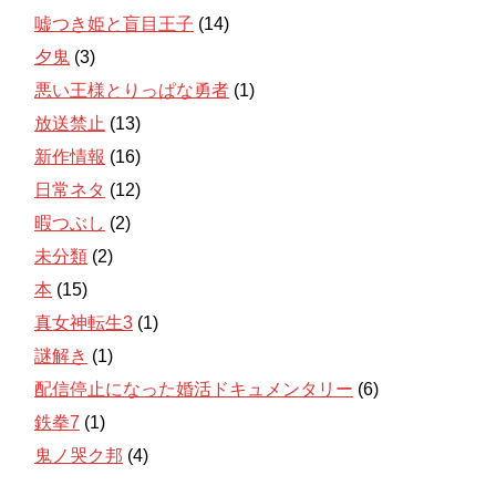
嘘つき姫と盲目王子
(14)
夕鬼
(3)
悪い王様とりっぱな勇者
(1)
放送禁止
(13)
新作情報
(16)
日常ネタ
(12)
暇つぶし
(2)
未分類
(2)
本
(15)
真女神転生3
(1)
謎解き
(1)
配信停止になった婚活ドキュメンタリー
(6)
鉄拳7
(1)
鬼ノ哭ク邦
(4)