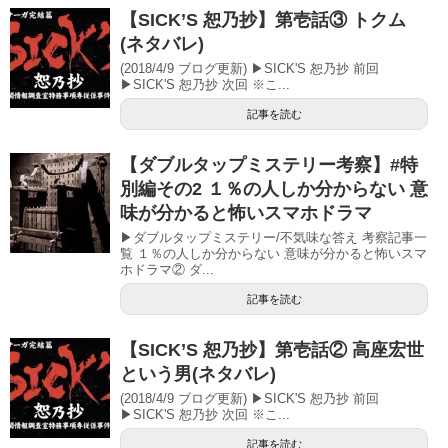
【SICK’S 恕乃抄】第壱話③ トクム
(ネタバレ)
(2018/4/9 ブログ更新) ▶SICK'S 恕乃抄 前回
▶SICK'S 恕乃抄 次回 ※こ...
記事を読む
【ダブルタップミステリー考察】#特
別編その2 １％の人しか分からない 意
味が分かると怖いスマホドラマ
▶ダブルタップミステリー/不気味な答え 考察記事一
覧 １％の人しか分からない 意味が分かると怖いスマ
ホドラマ② ダ...
記事を読む
【SICK’S 恕乃抄】第壱話② 高座宏世
という男(ネタバレ)
(2018/4/9 ブログ更新) ▶SICK'S 恕乃抄 前回
▶SICK'S 恕乃抄 次回 ※こ...
記事を読む