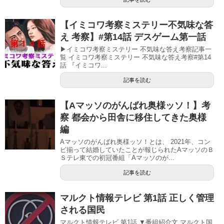
【イミコワ考察ミステリー不気味な答
え 考察】#第14話 デスゲーム第一話
▶イミコワ考察ミステリー 不気味な答え考察記事一
覧 イミコワ考察ミステリー 不気味な答え考察#第14
話 『イミコワ...
記事を読む
【Aマッソのがんばれ奥様ッソ！】考
察 都会から田舎に移住してきた奥様
編
Aマッソのがんばれ奥様ッソ！とは、 2021年、コン
ビ揃って結婚していたことが報じられたAマッソのＢ
Ｓテレ東での初冠番組「Aマッソのが...
記事を読む
マルクト情報テレビ 第1話 正しく管理
される国民
マルクト情報テレビ 第1話 ▼番組紹介文 マルクト国