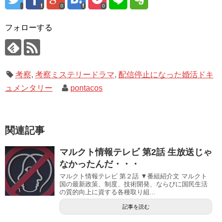
0
0
フォローする
考察
,
考察ミステリードラマ
,
配信停止になった婚活ドキ
ュメンタリー
pontacos
関連記事
マルクト情報テレビ 第2話 生放送じゃ
なかったんだ・・・
マルクト情報テレビ 第２話 ▼番組紹介文 マルクト
国の最新政策、制度、技術開発、ならびに国民生活
の質的向上に資する各種取り組...
記事を読む