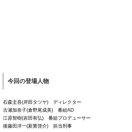
今回の登場人物
石森圭吾(岸田タツヤ) ディレクター
古瀬加奈子(倉野尾成美) 番組AD
江原智樹(岩田有弘) 番組プロデューサー
後藤田洋一(新實啓介) 担当刑事