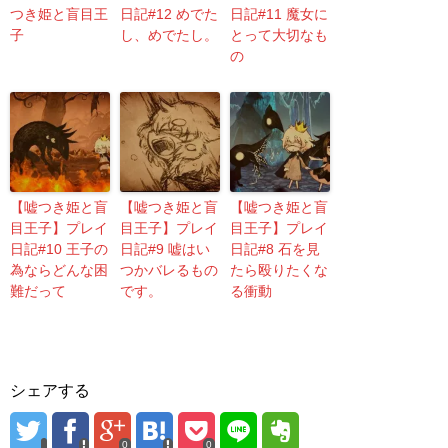
つき姫と盲目王
日記#12 めでた
日記#11 魔女に
子
し、めでたし。
とって大切なも
の
【嘘つき姫と盲
【嘘つき姫と盲
【嘘つき姫と盲
目王子】プレイ
目王子】プレイ
目王子】プレイ
日記#10 王子の
日記#9 嘘はい
日記#8 石を見
為ならどんな困
つかバレるもの
たら殴りたくな
難だって
です。
る衝動
シェアする
0
0