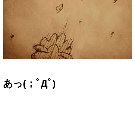
あっ(；ﾟДﾟ)