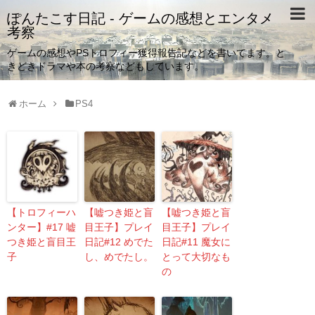
ぽんたこす日記 - ゲームの感想とエンタメ
考察
ゲームの感想やPSトロフィー獲得報告記などを書いてます。と
きどきドラマや本の考察などもしています。
ホーム
PS4
【トロフィーハ
【嘘つき姫と盲
【嘘つき姫と盲
ンター】#17 嘘
目王子】プレイ
目王子】プレイ
つき姫と盲目王
日記#12 めでた
日記#11 魔女に
子
し、めでたし。
とって大切なも
の