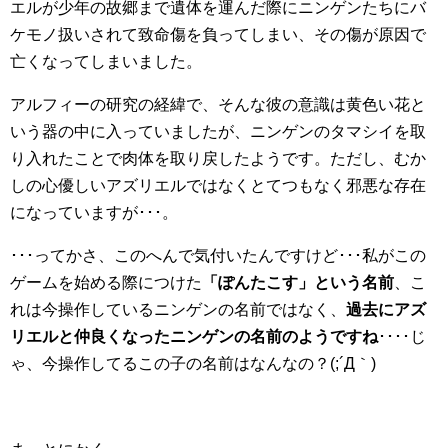
エルが少年の故郷まで遺体を運んだ際にニンゲンたちにバ
ケモノ扱いされて致命傷を負ってしまい、その傷が原因で
亡くなってしまいました。
アルフィーの研究の経緯で、そんな彼の意識は黄色い花と
いう器の中に入っていましたが、ニンゲンのタマシイを取
り入れたことで肉体を取り戻したようです。ただし、むか
しの心優しいアズリエルではなくとてつもなく邪悪な存在
になっていますが･･･。
･･･ってかさ、このへんで気付いたんですけど･･･私がこの
ゲームを始める際につけた
「ぽんたこす」という名前
、こ
れは今操作しているニンゲンの名前ではなく、
過去にアズ
リエルと仲良くなったニンゲンの名前のようですね
････じ
ゃ、今操作してるこの子の名前はなんなの？(;´Д｀)