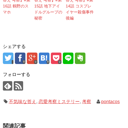
16話 鶴野のス
15話 地下アイ
14話 コスプレ
マホ
ドルグループの
イヤー殺傷事件
秘密
後編
シェアする
0
0
フォローする
不気味な答え
,
恋愛考察ミステリー
,
考察
pontacos
関連記事