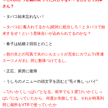
さん？
・タバコ始末忘れない！
→タバコ(に毒入れてるから)絶対に処分しろ！とタバコで始
末するぜ！という意味合いが込められてるのかな？
・春子は結婚２回目とのこと
→前の夫との写真で夫のシルエットが完全にカワムラ(常連
スーツメガネ)。同じ数珠つけてるし。
・正広、厨房に復帰
・うしろのメニューの頭文字を読むと”毛イ角しっパイ”
→”けいかくしっぱい”となる。前半でも１度”けいかくしっ
ぱい”になっていたから、何度か失敗してる。それか時系列
同じ個所をVTRで使っていたか