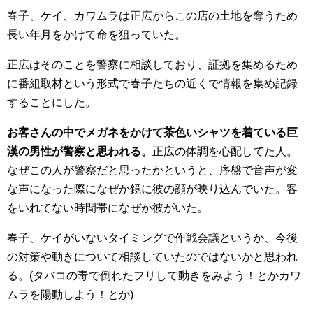
春子、ケイ、カワムラは正広からこの店の土地を奪うため
長い年月をかけて命を狙っていた。
正広はそのことを警察に相談しており、証拠を集めるため
に番組取材という形式で春子たちの近くで情報を集め記録
することにした。
お客さんの中でメガネをかけて茶色いシャツを着ている巨
漢の男性が警察と思われる。
正広の体調を心配してた人。
なぜこの人が警察だと思ったかというと、序盤で音声が変
な声になった際になぜか鏡に彼の顔が映り込んでいた。客
をいれてない時間帯になぜか彼がいた。
春子、ケイがいないタイミングで作戦会議というか、今後
の対策や動きについて相談していたのではないかと思われ
る。(タバコの毒で倒れたフリして動きをみよう！とかカワ
ムラを陽動しよう！とか)