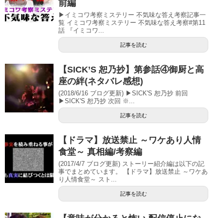
前編
▶イミコワ考察ミステリー 不気味な答え考察記事一
覧 イミコワ考察ミステリー 不気味な答え考察#第11
話 『イミコワ...
記事を読む
【SICK’S 恕乃抄】第参話④御厨と高
座の絆(ネタバレ感想)
(2018/6/16 ブログ更新) ▶SICK'S 恕乃抄 前回
▶SICK'S 恕乃抄 次回 ※...
記事を読む
【ドラマ】放送禁止 ～ワケあり人情
食堂～ 真相編/考察編
(2017/4/7 ブログ更新) ストーリー紹介編は以下の記
事でまとめています。 【ドラマ】放送禁止 ～ワケあ
り人情食堂～ スト...
記事を読む