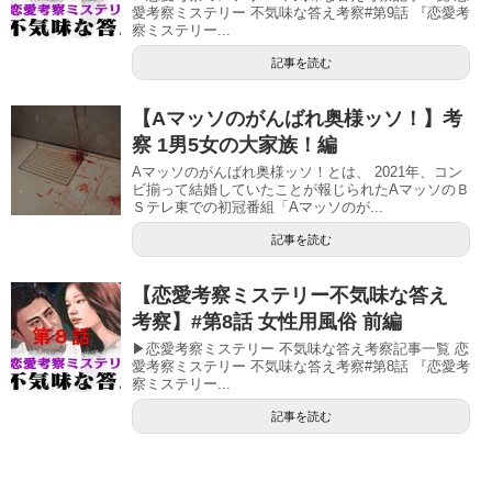
愛考察ミステリー 不気味な答え考察#第9話 『恋愛考
察ミステリー...
記事を読む
【Aマッソのがんばれ奥様ッソ！】考
察 1男5女の大家族！編
Aマッソのがんばれ奥様ッソ！とは、 2021年、コン
ビ揃って結婚していたことが報じられたAマッソのＢ
Ｓテレ東での初冠番組「Aマッソのが...
記事を読む
【恋愛考察ミステリー不気味な答え
考察】#第8話 女性用風俗 前編
▶恋愛考察ミステリー 不気味な答え考察記事一覧 恋
愛考察ミステリー 不気味な答え考察#第8話 『恋愛考
察ミステリー...
記事を読む