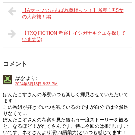
【Aマッソのがんばれ奥様ッソ！】考察 1男5女
の大家族！編
【TXQ FICTION 考察】イシガナキクエを探して
います(3)
コメント
はな
より:
2024年5月18日 8:33 PM
ぽんたこすさんの考察いつも楽しく拝見させていただいて
ます！
この番組が好きでいつも観ているのですが自分では全然足
りなくて…
ぽんたこすさんの考察を見た後もう一度ストーリーを観る
と、なるほど！がたくさんです。特に今回のは推理力すご
いです、ネオさんより凄い(語彙力)といつも感じてます！！