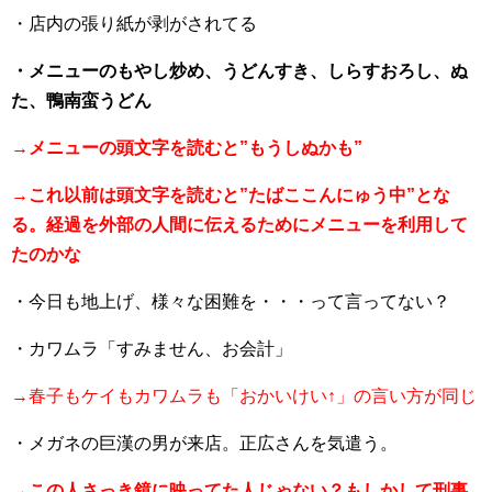
・店内の張り紙が剥がされてる
・メニューのもやし炒め、うどんすき、しらすおろし、ぬ
た、鴨南蛮うどん
→メニューの頭文字を読むと”もうしぬかも”
→これ以前は頭文字を読むと”たばここんにゅう中”とな
る。経過を外部の人間に伝えるためにメニューを利用して
たのかな
・今日も地上げ、様々な困難を・・・って言ってない？
・カワムラ「すみません、お会計」
→春子もケイもカワムラも「おかいけい↑」の言い方が同じ
・メガネの巨漢の男が来店。正広さんを気遣う。
→この人さっき鏡に映ってた人じゃない？もしかして刑事