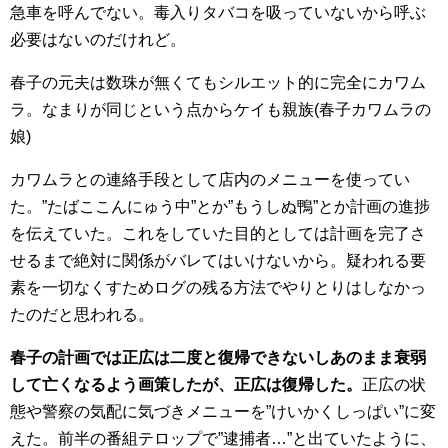
急車を呼んでない。毒入りタバコを吸っていないから呼ぶ
必要はないのだけれど。
春子の元夫は数珠が無くてもシルエット的に完全にカワム
ラ。なまりが同じという点からケイも親族(春子カワムラの
娘)
カワムラとの連絡手段として店内のメニューを使ってい
た。”たばここんにゅう中”とか”もうしぬ鴨”とか計画の進捗
を伝えていた。これをしていた目的としては計画を完了さ
せるまで絶対に関係がバレてはいけないから。疑われる要
素を一切なくすためログの残る方法でやりとりはしなかっ
たのだと思われる。
春子の計画では正広は二度と復帰できないしあのまま衰弱
して亡くなるよう画策したが、正広は復帰した。
正広の状
態や警察の気配に気づきメニューを”けいかくしっぱい”に変
えた。前半の番組テロップで”逮捕者…”と出ていたように、