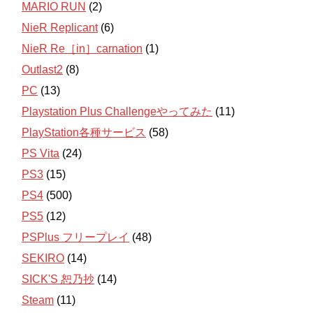
MARIO RUN
(2)
NieR Replicant
(6)
NieR Re［in］carnation
(1)
Outlast2
(8)
PC
(13)
Playstation Plus Challengeやってみた
(11)
PlayStation各種サービス
(58)
PS Vita
(24)
PS3
(15)
PS4
(500)
PS5
(12)
PSPlus フリープレイ
(48)
SEKIRO
(14)
SICK'S 恕乃抄
(14)
Steam
(11)