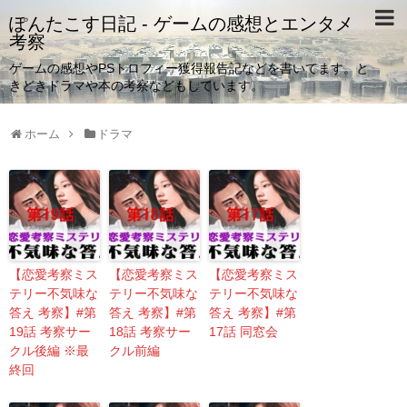
ぽんたこす日記 - ゲームの感想とエンタメ
考察
ゲームの感想やPSトロフィー獲得報告記などを書いてます。と
きどきドラマや本の考察などもしています。
ホーム
ドラマ
【恋愛考察ミス
【恋愛考察ミス
【恋愛考察ミス
テリー不気味な
テリー不気味な
テリー不気味な
答え 考察】#第
答え 考察】#第
答え 考察】#第
19話 考察サー
18話 考察サー
17話 同窓会
クル後編 ※最
クル前編
終回