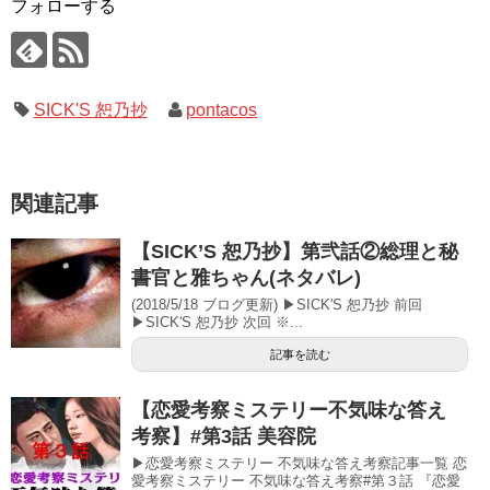
フォローする
SICK'S 恕乃抄
pontacos
関連記事
【SICK’S 恕乃抄】第弐話②総理と秘
書官と雅ちゃん(ネタバレ)
(2018/5/18 ブログ更新) ▶SICK'S 恕乃抄 前回
▶SICK'S 恕乃抄 次回 ※...
記事を読む
【恋愛考察ミステリー不気味な答え
考察】#第3話 美容院
▶恋愛考察ミステリー 不気味な答え考察記事一覧 恋
愛考察ミステリー 不気味な答え考察#第３話 『恋愛