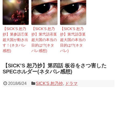
【SICK’S 恕乃
【SICK’S 恕乃
【SICK’S 恕乃
抄】第参話①某
抄】第弐話④某
抄】第弐話③某
超大国が動き出
超大国の本当の
超大国の本当の
す！(ネタバレ
目的は!?(ネタ
目的は!?(ネタ
感想)
バレ感想)
バレ)
【SICK’S 恕乃抄】第四話 板谷をさつ害した
SPECホルダー(ネタバレ感想)
2018/6/24
SICK'S 恕乃抄
,
ドラマ