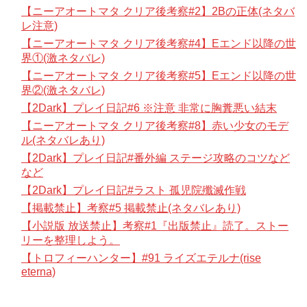
【ニーアオートマタ クリア後考察#2】2Bの正体(ネタバ
レ注意)
【ニーアオートマタ クリア後考察#4】Eエンド以降の世
界①(激ネタバレ)
【ニーアオートマタ クリア後考察#5】Eエンド以降の世
界②(激ネタバレ)
【2Dark】プレイ日記#6 ※注意 非常に胸糞悪い結末
【ニーアオートマタ クリア後考察#8】赤い少女のモデ
ル(ネタバレあり)
【2Dark】プレイ日記#番外編 ステージ攻略のコツなど
など
【2Dark】プレイ日記#ラスト 孤児院殲滅作戦
【掲載禁止】考察#5 掲載禁止(ネタバレあり)
【小説版 放送禁止】考察#1『出版禁止』読了。ストー
リーを整理しよう。
【トロフィーハンター】#91 ライズエテルナ(rise
eterna)