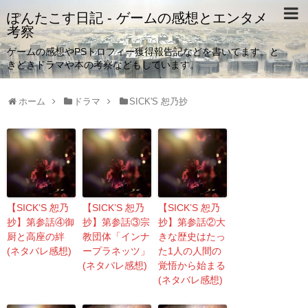
ぽんたこす日記 - ゲームの感想とエンタメ
考察
ゲームの感想やPSトロフィー獲得報告記などを書いてます。と
きどきドラマや本の考察などもしています。
ホーム
ドラマ
SICK'S 恕乃抄
【SICK’S 恕乃
【SICK’S 恕乃
【SICK’S 恕乃
抄】第参話④御
抄】第参話③宗
抄】第参話②大
厨と高座の絆
教団体「インナ
きな歴史はたっ
(ネタバレ感想)
ープラネッツ」
た1人の人間の
(ネタバレ感想)
覚悟から始まる
(ネタバレ感想)