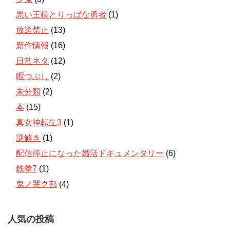
悪い王様とりっぱな勇者
(1)
放送禁止
(13)
新作情報
(16)
日常ネタ
(12)
暇つぶし
(2)
未分類
(2)
本
(15)
真女神転生3
(1)
謎解き
(1)
配信停止になった婚活ドキュメンタリー
(6)
鉄拳7
(1)
鬼ノ哭ク邦
(4)
人気の投稿