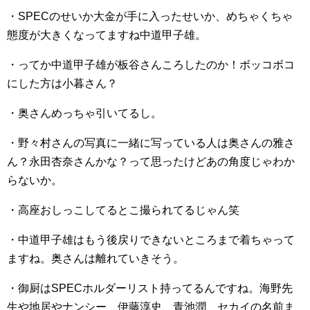
・SPECのせいか大金が手に入ったせいか、めちゃくちゃ
態度が大きくなってますね中道甲子雄。
・ってか中道甲子雄が板谷さんころしたのか！ボッコボコ
にした方は小暮さん？
・奥さんめっちゃ引いてるし。
・野々村さんの写真に一緒に写っている人は奥さんの雅さ
ん？永田杏奈さんかな？って思ったけどあの角度じゃわか
らないか。
・高座おしっこしてるとこ撮られてるじゃん笑
・中道甲子雄はもう後戻りできないところまで着ちゃって
ますね。奥さんは離れていきそう。
・御厨はSPECホルダーリスト持ってるんですね。海野先
生や地居やナンシー、伊藤淳史、青池潤、セカイの名前ま