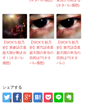
(ネタバレ感想)
覚悟から始まる
(ネタバレ感想)
【SICK’S 恕乃
【SICK’S 恕乃
【SICK’S 恕乃
抄】第参話①某
抄】第弐話④某
抄】第弐話③某
超大国が動き出
超大国の本当の
超大国の本当の
す！(ネタバレ
目的は!?(ネタ
目的は!?(ネタ
感想)
バレ感想)
バレ)
シェアする
0
0