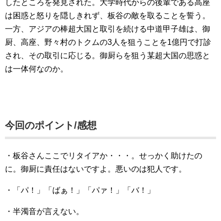
したところを発見された。大学時代からの後輩である高座
は困惑と怒りを隠しきれず、板谷の敵を取ることを誓う。
一方、アジアの棒超大国と取引を続ける中道甲子雄は、御
厨、高座、野々村のトクムの3人を狙うことを1億円で打診
され、その取引に応じる。御厨らを狙う某超大国の思惑と
は一体何なのか。
今回のポイント/感想
・板谷さんここでリタイアか・・・。せっかく助けたの
に。御厨に責任はないですよ。悪いのは犯人です。
・「パ！」「ばぁ！」「パァ！」「バ！」
・半濁音が言えない。