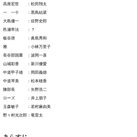
高座宏世 ：松田翔太
一 一十 ：黒島結菜
大島優一 ：佐野史郎
邑瀬帝法 ：？
板谷啓 ：眞島秀和
雅 ：小林万里子
長谷部国重 ：波岡一喜
山城彩香 ：新川優愛
中道甲子雄 ：岡田義徳
中道琴美 ：松本穂香
陳部長 ：矢野浩二
ローズ ：井上朋子
玉森敏子 ：若村麻由美
野々村光次郎：竜雷太