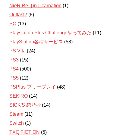
NieR Re［in］carnation
(1)
Outlast2
(8)
PC
(13)
Playstation Plus Challengeやってみた
(11)
PlayStation各種サービス
(58)
PS Vita
(24)
PS3
(15)
PS4
(500)
PS5
(12)
PSPlus フリープレイ
(48)
SEKIRO
(14)
SICK'S 恕乃抄
(14)
Steam
(11)
Switch
(1)
TXQ FICTION
(5)