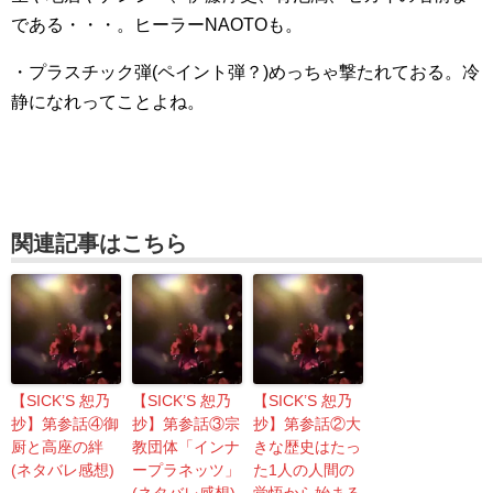
である・・・。ヒーラーNAOTOも。
・プラスチック弾(ペイント弾？)めっちゃ撃たれておる。冷
静になれってことよね。
関連記事はこちら
【SICK’S 恕乃
【SICK’S 恕乃
【SICK’S 恕乃
抄】第参話④御
抄】第参話③宗
抄】第参話②大
厨と高座の絆
教団体「インナ
きな歴史はたっ
(ネタバレ感想)
ープラネッツ」
た1人の人間の