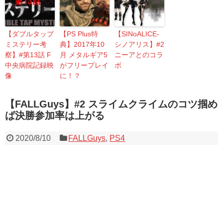
【ダブルタップ
【PS Plus特
【SINoALICE-
ミステリー考
典】2017年10
シノアリス】#2
察】#第13話 F
月 メタルギア5
ニーアとのコラ
中央病院記録映
がフリープレイ
ボ
像
に！？
【FALLGuys】#2 スライムクライムのコツ掴め
ば決勝参加率は上がる
2020/8/10
FALLGuys
,
PS4