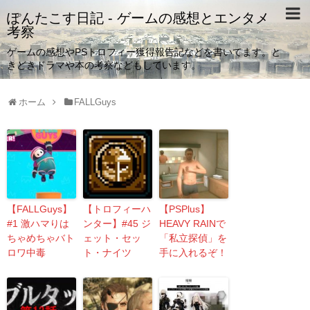
ぽんたこす日記 - ゲームの感想とエンタメ
考察
ゲームの感想やPSトロフィー獲得報告記などを書いてます。と
きどきドラマや本の考察などもしています。
ホーム
FALLGuys
【FALLGuys】
【トロフィーハ
【PSPlus】
#1 激ハマりは
ンター】#45 ジ
HEAVY RAINで
ちゃめちゃバト
ェット・セッ
「私立探偵」を
ロワ中毒
ト・ナイツ
手に入れるぞ！