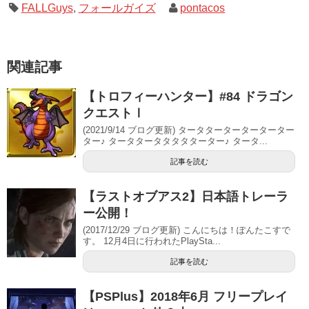
FALLGuys
,
フォールガイズ
pontacos
関連記事
【トロフィーハンター】#84 ドラゴン
クエストⅠ
(2021/9/14 ブログ更新) タータターターターターター
ター♪ タータタータタタタターター♪ タータ...
記事を読む
【ラストオブアス2】日本語トレーラ
ー公開！
(2017/12/29 ブログ更新) こんにちは！ぽんたこすで
す。 12月4日に行われたPlaySta...
記事を読む
【PSPlus】2018年6月 フリープレイ