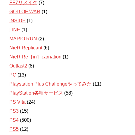
FF7リメイク
(7)
GOD OF WAR
(1)
INSIDE
(1)
LINE
(1)
MARIO RUN
(2)
NieR Replicant
(6)
NieR Re［in］carnation
(1)
Outlast2
(8)
PC
(13)
Playstation Plus Challengeやってみた
(11)
PlayStation各種サービス
(58)
PS Vita
(24)
PS3
(15)
PS4
(500)
PS5
(12)