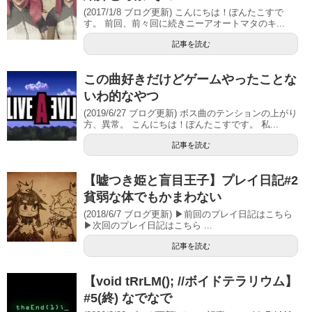
(2017/1/8 ブログ更新) こんにちは！ぽんたこすで
す。 前回、前々回に続きニーアオートマタのキ...
記事を読む
この曲好きだけどゲームやったことな
いわ的なやつ
(2019/6/27 ブログ更新) ボス曲のテンションの上がり
方、異常。 こんにちは！ぽんたこすです。 私...
記事を読む
【嘘つき姫と盲目王子】プレイ日記#2
貧弱な体でもかまわない
(2018/6/7 ブログ更新) ▶前回のプレイ日記はこちら
▶次回のプレイ日記はこちら ...
記事を読む
【void tRrLM(); //ボイドテラリウム】
#5(終) なでなで