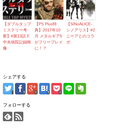
【ダブルタップ
【PS Plus特
【SINoALICE-
ミステリー考
典】2017年10
シノアリス】#2
察】#第13話 F
月 メタルギア5
ニーアとのコラ
中央病院記録映
がフリープレイ
ボ
像
に！？
シェアする
0
0
フォローする