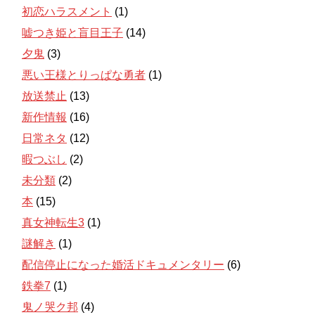
初恋ハラスメント
(1)
嘘つき姫と盲目王子
(14)
夕鬼
(3)
悪い王様とりっぱな勇者
(1)
放送禁止
(13)
新作情報
(16)
日常ネタ
(12)
暇つぶし
(2)
未分類
(2)
本
(15)
真女神転生3
(1)
謎解き
(1)
配信停止になった婚活ドキュメンタリー
(6)
鉄拳7
(1)
鬼ノ哭ク邦
(4)