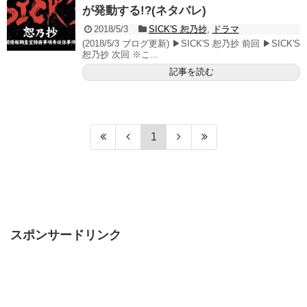
が発動する!?(ネタバレ)
2018/5/3
SICK'S 恕乃抄
,
ドラマ
(2018/5/3 ブログ更新) ▶SICK'S 恕乃抄 前回 ▶SICK'S
恕乃抄 次回 ※こ...
記事を読む
1
スポンサードリンク