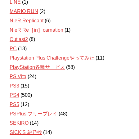
LINE
(1)
MARIO RUN
(2)
NieR Replicant
(6)
NieR Re［in］carnation
(1)
Outlast2
(8)
PC
(13)
Playstation Plus Challengeやってみた
(11)
PlayStation各種サービス
(58)
PS Vita
(24)
PS3
(15)
PS4
(500)
PS5
(12)
PSPlus フリープレイ
(48)
SEKIRO
(14)
SICK'S 恕乃抄
(14)