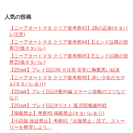
人気の投稿
【ニーアオートマタ クリア後考察#2】2Bの正体(ネタバ
レ注意)
【ニーアオートマタ クリア後考察#4】Eエンド以降の世
界①(激ネタバレ)
【ニーアオートマタ クリア後考察#5】Eエンド以降の世
界②(激ネタバレ)
【2Dark】プレイ日記#6 ※注意 非常に胸糞悪い結末
【ニーアオートマタ クリア後考察#8】赤い少女のモデ
ル(ネタバレあり)
【2Dark】プレイ日記#番外編 ステージ攻略のコツなど
など
【2Dark】プレイ日記#ラスト 孤児院殲滅作戦
【掲載禁止】考察#5 掲載禁止(ネタバレあり)
【小説版 放送禁止】考察#1『出版禁止』読了。ストー
リーを整理しよう。