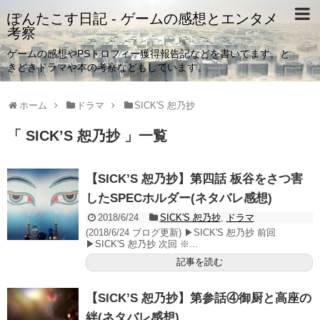
ぽんたこす日記 - ゲームの感想とエンタメ
考察
ゲームの感想やPSトロフィー獲得報告記などを書いてます。と
きどきドラマや本の考察などもしています。
ホーム
ドラマ
SICK'S 恕乃抄
「 SICK’S 恕乃抄 」一覧
【SICK’S 恕乃抄】第四話 板谷をさつ害
したSPECホルダー(ネタバレ感想)
2018/6/24
SICK'S 恕乃抄
,
ドラマ
(2018/6/24 ブログ更新) ▶SICK'S 恕乃抄 前回
▶SICK'S 恕乃抄 次回 ※...
記事を読む
【SICK’S 恕乃抄】第参話④御厨と高座の
絆(ネタバレ感想)