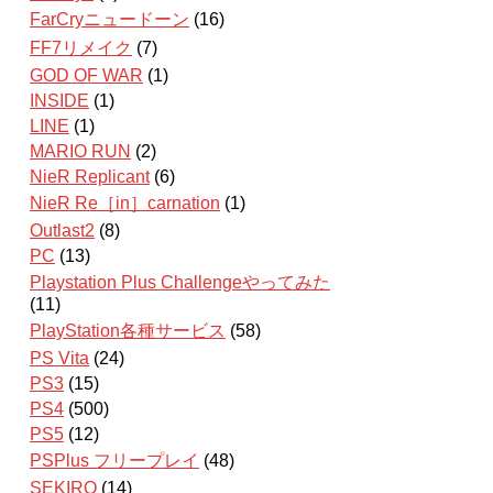
FarCryニュードーン
(16)
FF7リメイク
(7)
GOD OF WAR
(1)
INSIDE
(1)
LINE
(1)
MARIO RUN
(2)
NieR Replicant
(6)
NieR Re［in］carnation
(1)
Outlast2
(8)
PC
(13)
Playstation Plus Challengeやってみた
(11)
PlayStation各種サービス
(58)
PS Vita
(24)
PS3
(15)
PS4
(500)
PS5
(12)
PSPlus フリープレイ
(48)
SEKIRO
(14)