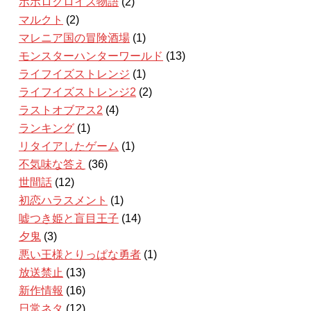
ポポロクロイス物語
(2)
マルクト
(2)
マレニア国の冒険酒場
(1)
モンスターハンターワールド
(13)
ライフイズストレンジ
(1)
ライフイズストレンジ2
(2)
ラストオブアス2
(4)
ランキング
(1)
リタイアしたゲーム
(1)
不気味な答え
(36)
世間話
(12)
初恋ハラスメント
(1)
嘘つき姫と盲目王子
(14)
夕鬼
(3)
悪い王様とりっぱな勇者
(1)
放送禁止
(13)
新作情報
(16)
日常ネタ
(12)