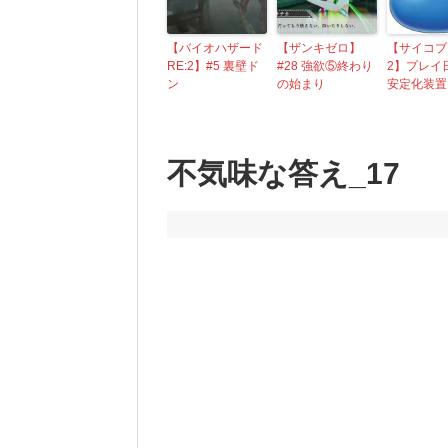
【バイオハザード
【ザンキゼロ】
【サイコブ
RE:2】#5 裏壁ド
#28 強欲⑤終わり
2】プレイ日
ン
の始まり
安定化装置
不気味な答え_17