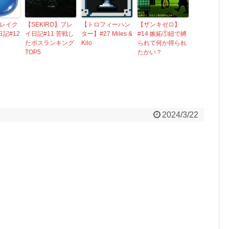
レイク
【SEKIRO】プレ
【トロフィーハン
【ザンキゼロ】
記#12
イ日記#11 苦戦し
ター】#27 Miles &
#14 嫉妬①紐で縛
たボスランキング
Kilo
られて何か得られ
TOP5
たかい？
2024/3/22