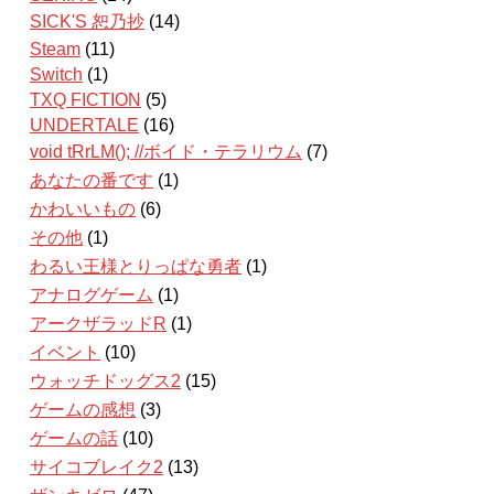
SICK'S 恕乃抄
(14)
Steam
(11)
Switch
(1)
TXQ FICTION
(5)
UNDERTALE
(16)
void tRrLM(); //ボイド・テラリウム
(7)
あなたの番です
(1)
かわいいもの
(6)
その他
(1)
わるい王様とりっぱな勇者
(1)
アナログゲーム
(1)
アークザラッドR
(1)
イベント
(10)
ウォッチドッグス2
(15)
ゲームの感想
(3)
ゲームの話
(10)
サイコブレイク2
(13)