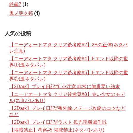
鉄拳7
(1)
鬼ノ哭ク邦
(4)
人気の投稿
【ニーアオートマタ クリア後考察#2】2Bの正体(ネタバ
レ注意)
【ニーアオートマタ クリア後考察#4】Eエンド以降の世
界①(激ネタバレ)
【ニーアオートマタ クリア後考察#5】Eエンド以降の世
界②(激ネタバレ)
【2Dark】プレイ日記#6 ※注意 非常に胸糞悪い結末
【ニーアオートマタ クリア後考察#8】赤い少女のモデ
ル(ネタバレあり)
【2Dark】プレイ日記#番外編 ステージ攻略のコツなど
など
【2Dark】プレイ日記#ラスト 孤児院殲滅作戦
【掲載禁止】考察#5 掲載禁止(ネタバレあり)