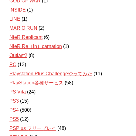
GOD OF WAR
(1)
INSIDE
(1)
LINE
(1)
MARIO RUN
(2)
NieR Replicant
(6)
NieR Re［in］carnation
(1)
Outlast2
(8)
PC
(13)
Playstation Plus Challengeやってみた
(11)
PlayStation各種サービス
(58)
PS Vita
(24)
PS3
(15)
PS4
(500)
PS5
(12)
PSPlus フリープレイ
(48)