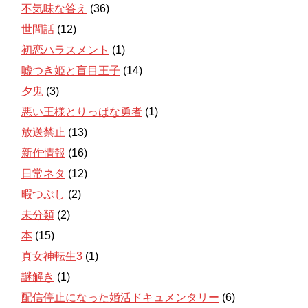
不気味な答え
(36)
世間話
(12)
初恋ハラスメント
(1)
嘘つき姫と盲目王子
(14)
夕鬼
(3)
悪い王様とりっぱな勇者
(1)
放送禁止
(13)
新作情報
(16)
日常ネタ
(12)
暇つぶし
(2)
未分類
(2)
本
(15)
真女神転生3
(1)
謎解き
(1)
配信停止になった婚活ドキュメンタリー
(6)