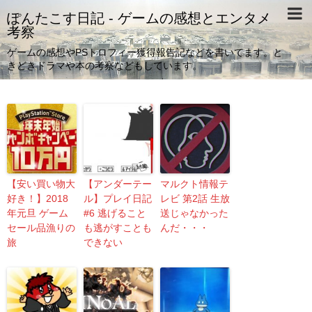
ぽんたこす日記 - ゲームの感想とエンタメ
考察
ゲームの感想やPSトロフィー獲得報告記などを書いてます。と
きどきドラマや本の考察などもしています。
【安い買い物大
【アンダーテー
マルクト情報テ
好き！】2018
ル】プレイ日記
レビ 第2話 生放
年元旦 ゲーム
#6 逃げること
送じゃなかった
セール品漁りの
も逃がすことも
んだ・・・
旅
できない