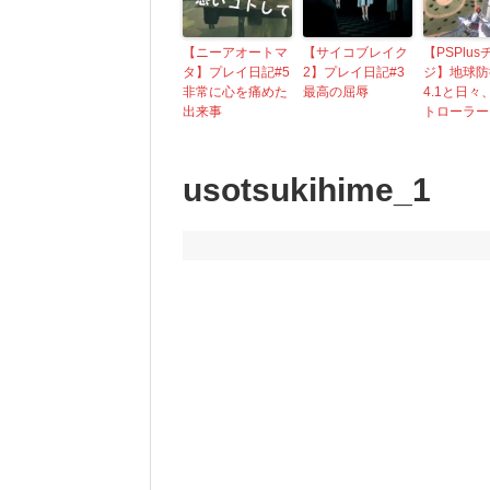
【ニーアオートマ
【サイコブレイク
【PSPlu
タ】プレイ日記#5
2】プレイ日記#3
ジ】地球防
非常に心を痛めた
最高の屈辱
4.1と日々
出来事
トローラー
usotsukihime_1