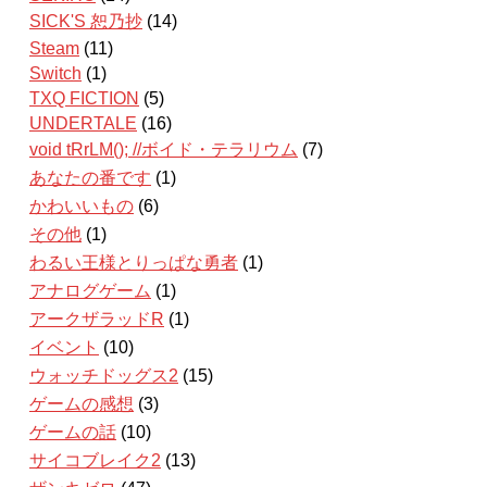
SICK'S 恕乃抄
(14)
Steam
(11)
Switch
(1)
TXQ FICTION
(5)
UNDERTALE
(16)
void tRrLM(); //ボイド・テラリウム
(7)
あなたの番です
(1)
かわいいもの
(6)
その他
(1)
わるい王様とりっぱな勇者
(1)
アナログゲーム
(1)
アークザラッドR
(1)
イベント
(10)
ウォッチドッグス2
(15)
ゲームの感想
(3)
ゲームの話
(10)
サイコブレイク2
(13)