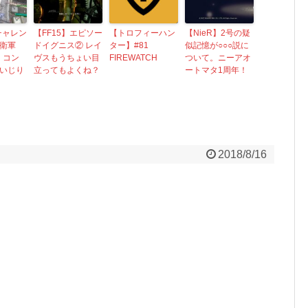
sチャレン
【FF15】エピソー
【トロフィーハン
【NieR】2号の疑
衛軍
ドイグニス② レイ
ター】#81
似記憶が○○○説に
、コン
ヴスもうちょい目
FIREWATCH
ついて。ニーアオ
いじり
立ってもよくね？
ートマタ1周年！
2018/8/16