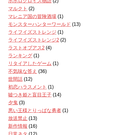
ポポロクロイス物語
(2)
マルクト
(2)
マレニア国の冒険酒場
(1)
モンスターハンターワールド
(13)
ライフイズストレンジ
(1)
ライフイズストレンジ2
(2)
ラストオブアス2
(4)
ランキング
(1)
リタイアしたゲーム
(1)
不気味な答え
(36)
世間話
(12)
初恋ハラスメント
(1)
嘘つき姫と盲目王子
(14)
夕鬼
(3)
悪い王様とりっぱな勇者
(1)
放送禁止
(13)
新作情報
(16)
日常ネタ
(12)