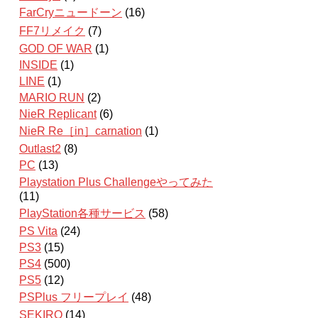
FarCryニュードーン
(16)
FF7リメイク
(7)
GOD OF WAR
(1)
INSIDE
(1)
LINE
(1)
MARIO RUN
(2)
NieR Replicant
(6)
NieR Re［in］carnation
(1)
Outlast2
(8)
PC
(13)
Playstation Plus Challengeやってみた
(11)
PlayStation各種サービス
(58)
PS Vita
(24)
PS3
(15)
PS4
(500)
PS5
(12)
PSPlus フリープレイ
(48)
SEKIRO
(14)