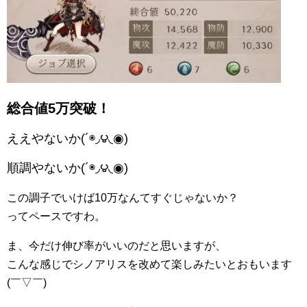
総合値5万突破！
ええやないか(´◉◞౪◟◉)
順調やないか(´◉◞౪◟◉)
この調子でいけば10万なんてすぐじゃないか？
ってペースですわ。
ま、今だけ伸び率がいいのだと思いますが、
こんな感じでシノアリスを改めて楽しみたいとおもいます
(￣▽￣)