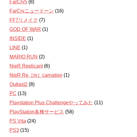
FarCry5
(8)
FarCryニュードーン
(16)
FF7リメイク
(7)
GOD OF WAR
(1)
INSIDE
(1)
LINE
(1)
MARIO RUN
(2)
NieR Replicant
(6)
NieR Re［in］carnation
(1)
Outlast2
(8)
PC
(13)
Playstation Plus Challengeやってみた
(11)
PlayStation各種サービス
(58)
PS Vita
(24)
PS3
(15)