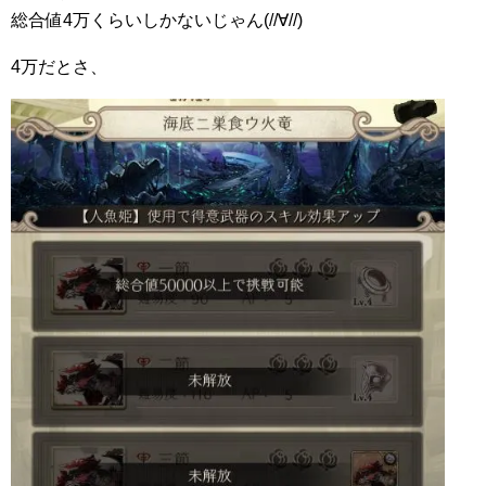
総合値4万くらいしかないじゃん(//∀//)
4万だとさ、