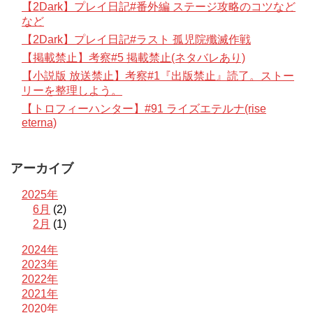
【2Dark】プレイ日記#番外編 ステージ攻略のコツなど
など
【2Dark】プレイ日記#ラスト 孤児院殲滅作戦
【掲載禁止】考察#5 掲載禁止(ネタバレあり)
【小説版 放送禁止】考察#1『出版禁止』読了。ストー
リーを整理しよう。
【トロフィーハンター】#91 ライズエテルナ(rise
eterna)
アーカイブ
2025年
6月
(2)
2月
(1)
2024年
2023年
2022年
2021年
2020年