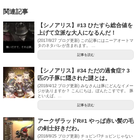
関連記事
【シノアリス】#13 ひたすら総合値を
上げて立派な大人になるんだ！
(2017/8/27 ブログ更新) この記事にはニーアオートマ
タのネタバレが含まれます。 ...
記事を読む
【シノアリス】#34 ただの過食症? 3
匹の子豚に隠された謎とは。
(2018/4/12 ブログ更新) みなさんは豚にどんなイメー
ジがありますか？ こんにちは。ぽんたこすです。 豚
といえば、...
記事を読む
アークザラッドR#1 やっぱ赤い髪の毛
の剣士好きだわ。
(2018/8/25 ブログ更新) チョピン!?チョピンじゃない