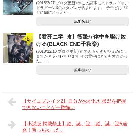
(2018/3/27 ブログ更新) ※この記事にはドラッグオン
ドラグーン3のネタバレが含まれます。 予告どおり3
月に間に合うとか...
記事を読む
【君死ニ零_改】衝撃が体中を駆け抜
ける(BLACK END千秋楽)
(2018/12/10 ブログ更新) ※できるかぎり控えめにし
ますがネタバレあります その背中はとても大きかっ
た。 ...
記事を読む
【サイコブレイク2】自分がおかれた状況を把握
できないことが一番怖い
【小説版 掲載禁止】謎、謎、謎、謎、謎、謎5連
発！買っちゃった。