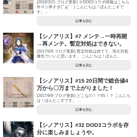
(2018/3/21 ブログ更新) ※DOD3コラボ情報はこちら
外マジ寒すぎ(´ﾟдﾟ｀) こんにちは！ぽんたこすで
す。...
記事を読む
【シノアリス】#7 メンテ→一時再開
→再メンテ。暫定対処はできない。
(2017/6/8 ブログ更新) 暫定対処は捨てて、恒久対処
優先でいいと思います。 こんにちは！ぽんた...
記事を読む
【シノアリス】#15 20日間で総合値4
万から〇万まで上がりました！
(2017/9/9 ブログ更新) どこなの！？9S！？ こんにち
は！ぽんたこすです。 ...
記事を読む
【シノアリス】#32 DOD3コラボを存
分に楽しみましょうや。