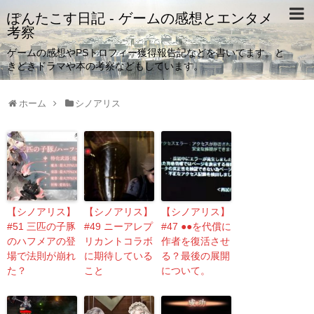
ぽんたこす日記 - ゲームの感想とエンタメ
考察
ゲームの感想やPSトロフィー獲得報告記などを書いてます。と
きどきドラマや本の考察などもしています。
ホーム
シノアリス
【シノアリス】
【シノアリス】
【シノアリス】
#51 三匹の子豚
#49 ニーアレプ
#47 ●●を代償に
のハフメアの登
リカントコラボ
作者を復活させ
場で法則が崩れ
に期待している
る？最後の展開
た？
こと
について。