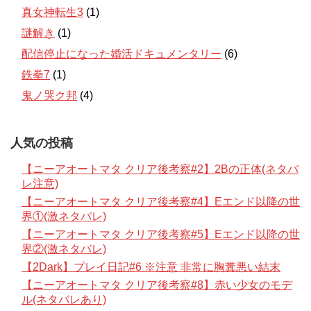
真女神転生3
(1)
謎解き
(1)
配信停止になった婚活ドキュメンタリー
(6)
鉄拳7
(1)
鬼ノ哭ク邦
(4)
人気の投稿
【ニーアオートマタ クリア後考察#2】2Bの正体(ネタバ
レ注意)
【ニーアオートマタ クリア後考察#4】Eエンド以降の世
界①(激ネタバレ)
【ニーアオートマタ クリア後考察#5】Eエンド以降の世
界②(激ネタバレ)
【2Dark】プレイ日記#6 ※注意 非常に胸糞悪い結末
【ニーアオートマタ クリア後考察#8】赤い少女のモデ
ル(ネタバレあり)