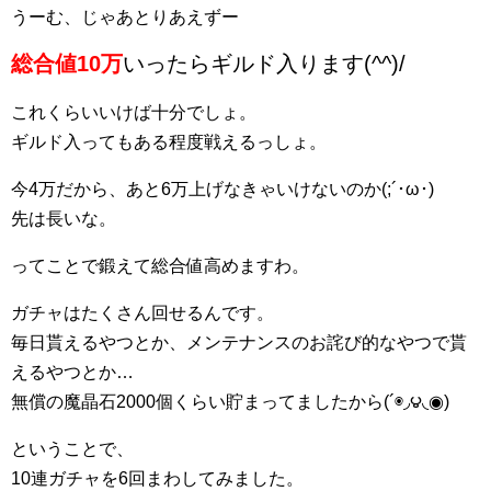
うーむ、じゃあとりあえずー
総合値10万
いったらギルド入ります(^^)/
これくらいいけば十分でしょ。
ギルド入ってもある程度戦えるっしょ。
今4万だから、あと6万上げなきゃいけないのか(;´･ω･)
先は長いな。
ってことで鍛えて総合値高めますわ。
ガチャはたくさん回せるんです。
毎日貰えるやつとか、メンテナンスのお詫び的なやつで貰
えるやつとか…
無償の魔晶石2000個くらい貯まってましたから(´◉◞౪◟◉)
ということで、
10連ガチャを6回まわしてみました。