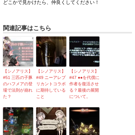
どこかで見かけたら、仲良くしてください！
関連記事はこちら
【シノアリス】
【シノアリス】
【シノアリス】
#51 三匹の子豚
#49 ニーアレプ
#47 ●●を代償に
のハフメアの登
リカントコラボ
作者を復活させ
場で法則が崩れ
に期待している
る？最後の展開
た？
こと
について。