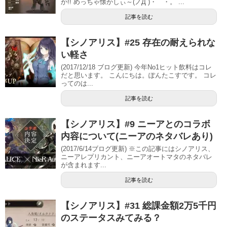
か!! めっちゃ懐かしぃ～(ノД`)・゜・。 ...
記事を読む
【シノアリス】#25 存在の耐えられな
い軽さ
(2017/12/18 ブログ更新) 今年No1ヒット飲料はコレ
だと思います。 こんにちは。ぽんたこすです。 コレ
ってのは...
記事を読む
【シノアリス】#9 ニーアとのコラボ
内容について(ニーアのネタバレあり)
(2017/6/14ブログ更新) ※この記事にはシノアリス、
ニーアレプリカント、ニーアオートマタのネタバレ
が含まれます...
記事を読む
【シノアリス】#31 総課金額2万5千円
のステータスみてみる？