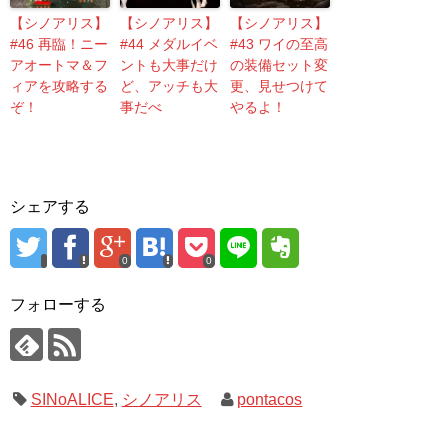
【シノアリス】
【シノアリス】
【シノアリス】
#46 再臨！ニー
#44 メダルイベ
#43 ワイの至高
アオートマ＆フ
ントも大事だけ
の装備セット変
ィアを攻略する
ど、アッチも大
更、見せつけて
ぞ！
事だべ
やるよ！
シェアする
0
0
フォローする
SINoALICE
,
シノアリス
pontacos