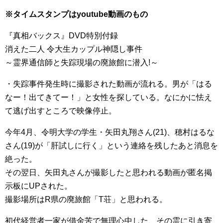
※タイムスタンプはyoutube動画のもの
『真相バックス』DVD特別付録
消えた二人 令大生カップル神隠し事件
～霊界通信師と失踪現場の廃旅館に潜入!～
・失踪事件発生時に撮影された動画が流れる。男が「はる
なー！出てきてー！」と女性を探している。なにかに怯え
て逃げ出すところで映像停止。
今年4月、令明大学の学生・矢田丸翔さん(21)、穂村はるな
さん(19)が「肝試しに行く」という連絡を残したあと消息を
絶った。
その翌日、矢田丸さんが撮影したと思われる動画が匿名掲
示板にUPされた。
撮影場所はR県の廃旅館「T荘」と思われる。
初代経営者一家が借金苦で無理心中した、その霊に引き寄