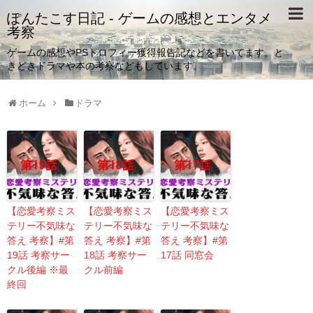
ぽんたこす日記 - ゲームの感想とエンタメ
考察
ゲームの感想やPSトロフィー獲得報告記などを書いてます。と
きどきドラマや本の考察などもしています。
ホーム
ドラマ
【恋愛考察ミス
【恋愛考察ミス
【恋愛考察ミス
テリー不気味な
テリー不気味な
テリー不気味な
答え 考察】#第
答え 考察】#第
答え 考察】#第
19話 考察サー
18話 考察サー
17話 同窓会
クル後編 ※最
クル前編
終回