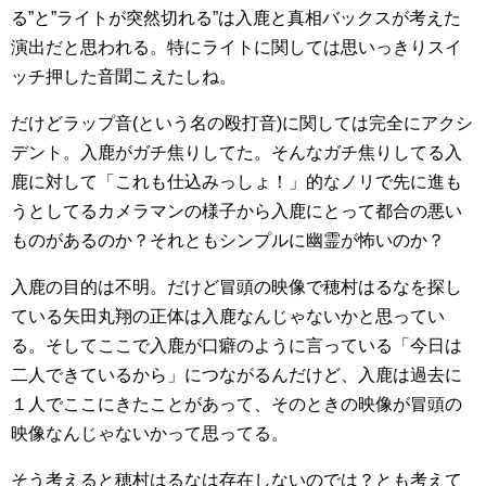
る”と”ライトが突然切れる”は入鹿と真相バックスが考えた
演出だと思われる。特にライトに関しては思いっきりスイ
ッチ押した音聞こえたしね。
だけどラップ音(という名の殴打音)に関しては完全にアクシ
デント。入鹿がガチ焦りしてた。そんなガチ焦りしてる入
鹿に対して「これも仕込みっしょ！」的なノリで先に進も
うとしてるカメラマンの様子から入鹿にとって都合の悪い
ものがあるのか？それともシンプルに幽霊が怖いのか？
入鹿の目的は不明。だけど冒頭の映像で穂村はるなを探し
ている矢田丸翔の正体は入鹿なんじゃないかと思ってい
る。そしてここで入鹿が口癖のように言っている「今日は
二人できているから」につながるんだけど、入鹿は過去に
１人でここにきたことがあって、そのときの映像が冒頭の
映像なんじゃないかって思ってる。
そう考えると穂村はるなは存在しないのでは？とも考えて