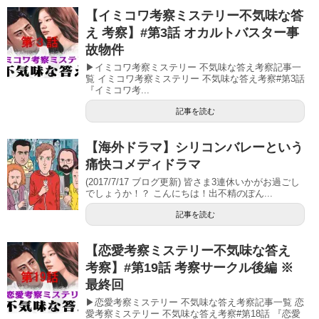
【イミコワ考察ミステリー不気味な答
え 考察】#第3話 オカルトバスター事
故物件
▶イミコワ考察ミステリー 不気味な答え考察記事一
覧 イミコワ考察ミステリー 不気味な答え考察#第3話
『イミコワ考...
記事を読む
【海外ドラマ】シリコンバレーという
痛快コメディドラマ
(2017/7/17 ブログ更新) 皆さま3連休いかがお過ごし
でしょうか！？ こんにちは！出不精のぽん...
記事を読む
【恋愛考察ミステリー不気味な答え
考察】#第19話 考察サークル後編 ※
最終回
▶恋愛考察ミステリー 不気味な答え考察記事一覧 恋
愛考察ミステリー 不気味な答え考察#第18話 『恋愛