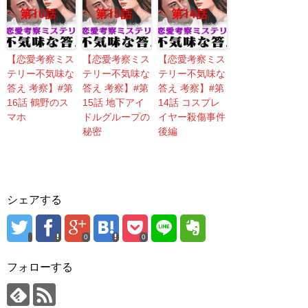
【恋愛考察ミス
【恋愛考察ミス
【恋愛考察ミス
テリー不気味な
テリー不気味な
テリー不気味な
答え 考察】#第
答え 考察】#第
答え 考察】#第
16話 鶴野のス
15話 地下アイ
14話 コスプレ
マホ
ドルグループの
イヤー殺傷事件
秘密
後編
シェアする
0
0
フォローする