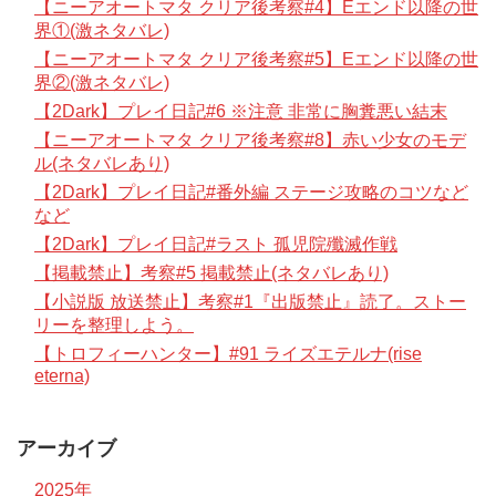
【ニーアオートマタ クリア後考察#4】Eエンド以降の世
界①(激ネタバレ)
【ニーアオートマタ クリア後考察#5】Eエンド以降の世
界②(激ネタバレ)
【2Dark】プレイ日記#6 ※注意 非常に胸糞悪い結末
【ニーアオートマタ クリア後考察#8】赤い少女のモデ
ル(ネタバレあり)
【2Dark】プレイ日記#番外編 ステージ攻略のコツなど
など
【2Dark】プレイ日記#ラスト 孤児院殲滅作戦
【掲載禁止】考察#5 掲載禁止(ネタバレあり)
【小説版 放送禁止】考察#1『出版禁止』読了。ストー
リーを整理しよう。
【トロフィーハンター】#91 ライズエテルナ(rise
eterna)
アーカイブ
2025年