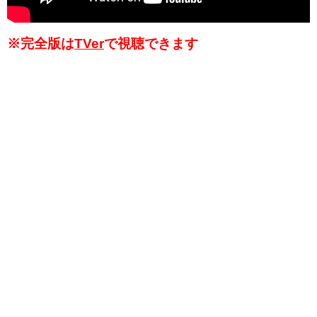
※完全版は
TVer
で視聴できます