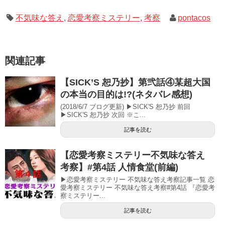
不気味な答え
,
恋愛考察ミステリー
,
考察
pontacos
関連記事
【SICK’S 恕乃抄】第弐話④某超大国
の本当の目的は!?(ネタバレ感想)
(2018/6/7 ブログ更新) ▶SICK'S 恕乃抄 前回
▶SICK'S 恕乃抄 次回 ※こ...
記事を読む
【恋愛考察ミステリー不気味な答え
考察】#第4話 人情食堂(前編)
▶恋愛考察ミステリー 不気味な答え考察記事一覧 恋
愛考察ミステリー 不気味な答え考察#第4話 『恋愛考
察ミステリー...
記事を読む