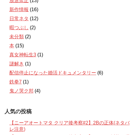
放送禁止
(13)
新作情報
(16)
日常ネタ
(12)
暇つぶし
(2)
未分類
(2)
本
(15)
真女神転生3
(1)
謎解き
(1)
配信停止になった婚活ドキュメンタリー
(6)
鉄拳7
(1)
鬼ノ哭ク邦
(4)
人気の投稿
【ニーアオートマタ クリア後考察#2】2Bの正体(ネタバ
レ注意)