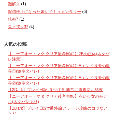
謎解き
(1)
配信停止になった婚活ドキュメンタリー
(6)
鉄拳7
(1)
鬼ノ哭ク邦
(4)
人気の投稿
【ニーアオートマタ クリア後考察#2】2Bの正体(ネタバ
レ注意)
【ニーアオートマタ クリア後考察#4】Eエンド以降の世
界①(激ネタバレ)
【ニーアオートマタ クリア後考察#5】Eエンド以降の世
界②(激ネタバレ)
【2Dark】プレイ日記#6 ※注意 非常に胸糞悪い結末
【ニーアオートマタ クリア後考察#8】赤い少女のモデ
ル(ネタバレあり)
【2Dark】プレイ日記#番外編 ステージ攻略のコツなど
など