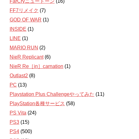
FarCryニュードーン
(16)
FF7リメイク
(7)
GOD OF WAR
(1)
INSIDE
(1)
LINE
(1)
MARIO RUN
(2)
NieR Replicant
(6)
NieR Re［in］carnation
(1)
Outlast2
(8)
PC
(13)
Playstation Plus Challengeやってみた
(11)
PlayStation各種サービス
(58)
PS Vita
(24)
PS3
(15)
PS4
(500)