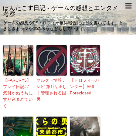
ぽんたこす日記 - ゲームの感想とエンタメ
考察
ゲームの感想やPSトロフィー獲得報告記などを書いてます。と
きどきドラマや本の考察などもしています。
【FARCRY5】
マルクト情報テ
【トロフィーハ
プレイ日記#7
レビ 第1話 正し
ンター】#66
気付かぬうちに
く管理される国
Foreclosed
すり込まれてい
民
く