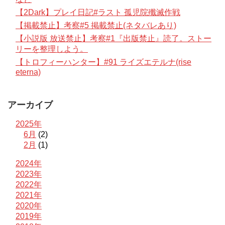
【2Dark】プレイ日記#ラスト 孤児院殲滅作戦
【掲載禁止】考察#5 掲載禁止(ネタバレあり)
【小説版 放送禁止】考察#1『出版禁止』読了。ストー
リーを整理しよう。
【トロフィーハンター】#91 ライズエテルナ(rise
eterna)
アーカイブ
2025年
6月
(2)
2月
(1)
2024年
2023年
2022年
2021年
2020年
2019年