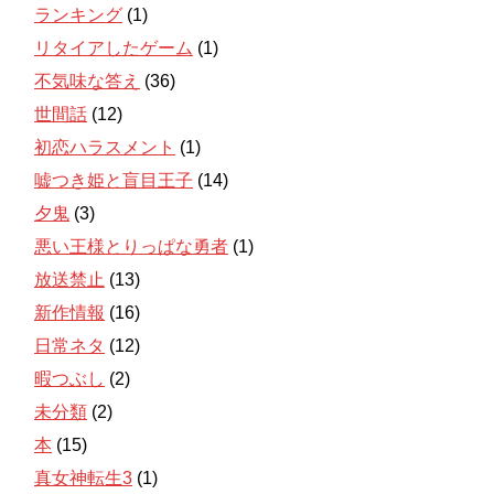
ランキング
(1)
リタイアしたゲーム
(1)
不気味な答え
(36)
世間話
(12)
初恋ハラスメント
(1)
嘘つき姫と盲目王子
(14)
夕鬼
(3)
悪い王様とりっぱな勇者
(1)
放送禁止
(13)
新作情報
(16)
日常ネタ
(12)
暇つぶし
(2)
未分類
(2)
本
(15)
真女神転生3
(1)