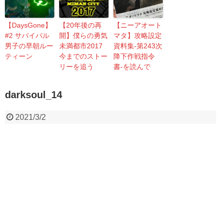
【DaysGone】
【20年後の再
【ニーアオート
#2 サバイバル
開】僕らの勇気
マタ】攻略設定
男子の早朝ルー
未満都市2017
資料集-第243次
ティーン
今までのストー
降下作戦指令
リーを追う
書-を読んで
darksoul_14
2021/3/2