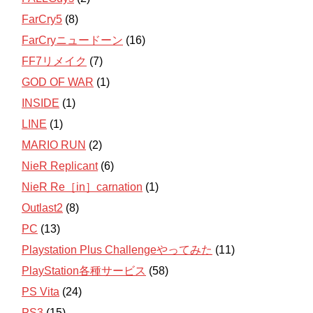
FarCry5
(8)
FarCryニュードーン
(16)
FF7リメイク
(7)
GOD OF WAR
(1)
INSIDE
(1)
LINE
(1)
MARIO RUN
(2)
NieR Replicant
(6)
NieR Re［in］carnation
(1)
Outlast2
(8)
PC
(13)
Playstation Plus Challengeやってみた
(11)
PlayStation各種サービス
(58)
PS Vita
(24)
PS3
(15)