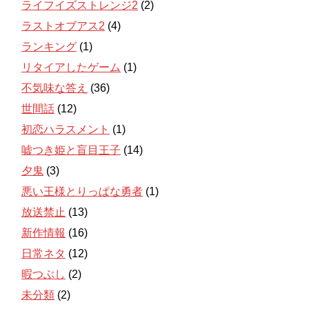
ライフイズストレンジ2
(2)
ラストオブアス2
(4)
ランキング
(1)
リタイアしたゲーム
(1)
不気味な答え
(36)
世間話
(12)
初恋ハラスメント
(1)
嘘つき姫と盲目王子
(14)
夕鬼
(3)
悪い王様とりっぱな勇者
(1)
放送禁止
(13)
新作情報
(16)
日常ネタ
(12)
暇つぶし
(2)
未分類
(2)