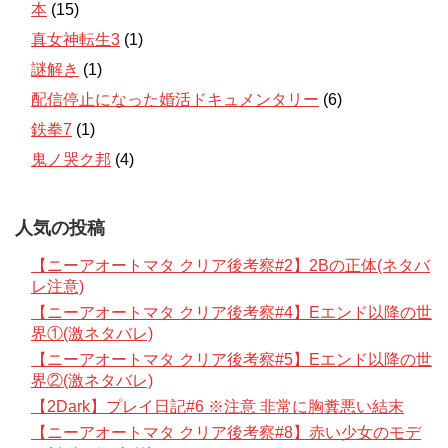
本
(15)
真女神転生3
(1)
謎解き
(1)
配信停止になった婚活ドキュメンタリー
(6)
鉄拳7
(1)
鬼ノ哭ク邦
(4)
人気の投稿
【ニーアオートマタ クリア後考察#2】2Bの正体(ネタバ
レ注意)
【ニーアオートマタ クリア後考察#4】Eエンド以降の世
界①(激ネタバレ)
【ニーアオートマタ クリア後考察#5】Eエンド以降の世
界②(激ネタバレ)
【2Dark】プレイ日記#6 ※注意 非常に胸糞悪い結末
【ニーアオートマタ クリア後考察#8】赤い少女のモデ