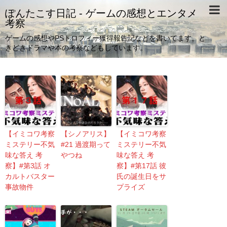
ぽんたこす日記 - ゲームの感想とエンタメ
考察
ゲームの感想やPSトロフィー獲得報告記などを書いてます。と
きどきドラマや本の考察などもしています。
【イミコワ考察
【シノアリス】
【イミコワ考察
ミステリー不気
#21 過渡期って
ミステリー不気
味な答え 考
やつね
味な答え 考
察】#第3話 オ
察】#第17話 彼
カルトバスター
氏の誕生日をサ
事故物件
プライズ