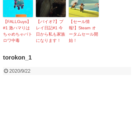
【FALLGuys】
【バイオ7】プ
【セール情
#1 激ハマりは
レイ日記#1 今
報!】Steam オ
ちゃめちゃバト
日から私も家族
ータムセール開
ロワ中毒
になります！
始！
torokon_1
2020/9/22