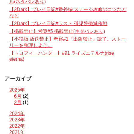
ル(ネタバレあり)
【2Dark】プレイ日記#番外編 ステージ攻略のコツなど
など
【2Dark】プレイ日記#ラスト 孤児院殲滅作戦
【掲載禁止】考察#5 掲載禁止(ネタバレあり)
【小説版 放送禁止】考察#1『出版禁止』読了。ストー
リーを整理しよう。
【トロフィーハンター】#91 ライズエテルナ(rise
eterna)
アーカイブ
2025年
6月
(2)
2月
(1)
2024年
2023年
2022年
2021年