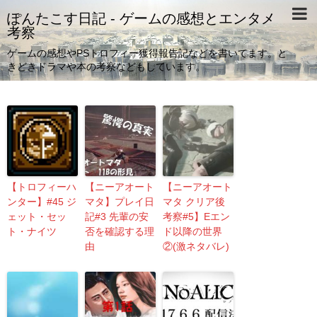
ぽんたこす日記 - ゲームの感想とエンタメ
考察
ゲームの感想やPSトロフィー獲得報告記などを書いてます。と
きどきドラマや本の考察などもしています。
【トロフィーハ
【ニーアオート
【ニーアオート
ンター】#45 ジ
マタ】プレイ日
マタ クリア後
ェット・セッ
記#3 先輩の安
考察#5】Eエン
ト・ナイツ
否を確認する理
ド以降の世界
由
②(激ネタバレ)