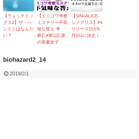
【ウォッチドッ
【イミコワ考察
【SINoALICE-
グス2】ザ・ハ
ミステリー不気
シノアリス】#4
ントとはなんだ
味な答え 考
リリース日が6
い？
察】#第1話 謎
月6日に決定！
の富豪女子
biohazard2_14
2019/2/1