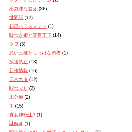
不気味な答え
(36)
世間話
(12)
初恋ハラスメント
(1)
嘘つき姫と盲目王子
(14)
夕鬼
(3)
悪い王様とりっぱな勇者
(1)
放送禁止
(13)
新作情報
(16)
日常ネタ
(12)
暇つぶし
(2)
未分類
(2)
本
(15)
真女神転生3
(1)
謎解き
(1)