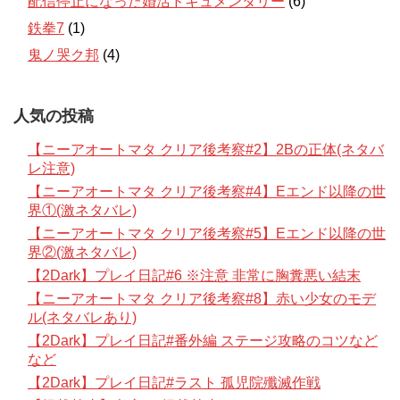
配信停止になった婚活ドキュメンタリー
(6)
鉄拳7
(1)
鬼ノ哭ク邦
(4)
人気の投稿
【ニーアオートマタ クリア後考察#2】2Bの正体(ネタバ
レ注意)
【ニーアオートマタ クリア後考察#4】Eエンド以降の世
界①(激ネタバレ)
【ニーアオートマタ クリア後考察#5】Eエンド以降の世
界②(激ネタバレ)
【2Dark】プレイ日記#6 ※注意 非常に胸糞悪い結末
【ニーアオートマタ クリア後考察#8】赤い少女のモデ
ル(ネタバレあり)
【2Dark】プレイ日記#番外編 ステージ攻略のコツなど
など
【2Dark】プレイ日記#ラスト 孤児院殲滅作戦