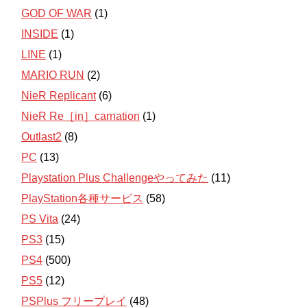
GOD OF WAR
(1)
INSIDE
(1)
LINE
(1)
MARIO RUN
(2)
NieR Replicant
(6)
NieR Re［in］carnation
(1)
Outlast2
(8)
PC
(13)
Playstation Plus Challengeやってみた
(11)
PlayStation各種サービス
(58)
PS Vita
(24)
PS3
(15)
PS4
(500)
PS5
(12)
PSPlus フリープレイ
(48)