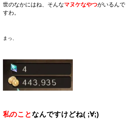
世のなかにはね、そんな
マヌケなやつ
がいるんで
すわ。
まっ、
私のこと
なんですけどね( ;∀;)