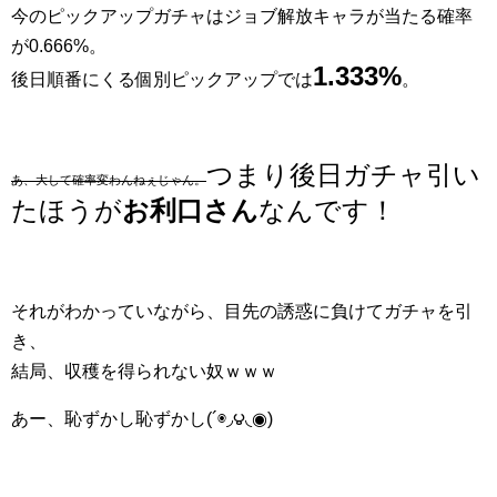
今のピックアップガチャはジョブ解放キャラが当たる確率
が0.666%。
1.333%
後日順番にくる個別ピックアップでは
。
つまり後日ガチャ引い
あ、大して確率変わんねぇじゃん。
たほうが
お利口さん
なんです！
それがわかっていながら、目先の誘惑に負けてガチャを引
き、
結局、収穫を得られない奴ｗｗｗ
あー、恥ずかし恥ずかし(´◉◞౪◟◉)