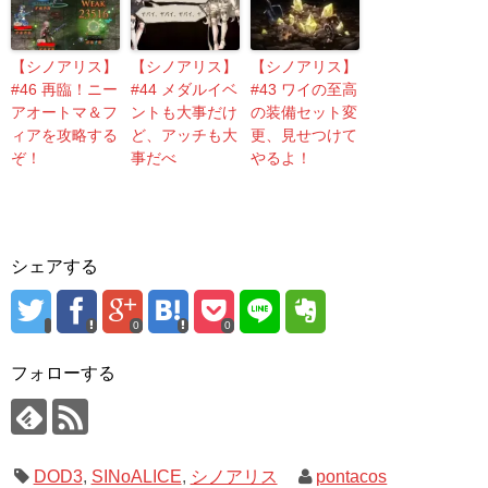
【シノアリス】
【シノアリス】
【シノアリス】
#46 再臨！ニー
#44 メダルイベ
#43 ワイの至高
アオートマ＆フ
ントも大事だけ
の装備セット変
ィアを攻略する
ど、アッチも大
更、見せつけて
ぞ！
事だべ
やるよ！
シェアする
0
0
フォローする
DOD3
,
SINoALICE
,
シノアリス
pontacos