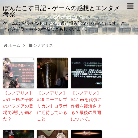
ぽんたこす日記 - ゲームの感想とエンタメ
考察
ゲームの感想やPSトロフィー獲得報告記などを書いてます。と
きどきドラマや本の考察などもしています。
ホーム
シノアリス
【シノアリス】
【シノアリス】
【シノアリス】
#51 三匹の子豚
#49 ニーアレプ
#47 ●●を代償に
のハフメアの登
リカントコラボ
作者を復活させ
場で法則が崩れ
に期待している
る？最後の展開
た？
こと
について。