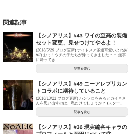
関連記事
【シノアリス】#43 ワイの至高の装備
セット変更、見せつけてやるよ！
(2018/5/29 ブログ更新) ナイトメア派遣可愛いよね(//
∀//) おっ！ウチの子たちが帰ってきました＾＾ 無事
に帰ってき...
記事を読む
【シノアリス】#49 ニーアレプリカン
トコラボに期待していること
(2018/10/21 ブログ更新) ハンソロをみるとカイネさ
んを思い出すのは、私だけでしょうか？ (スター...
記事を読む
【シノアリス】#36 現実編各キャラの