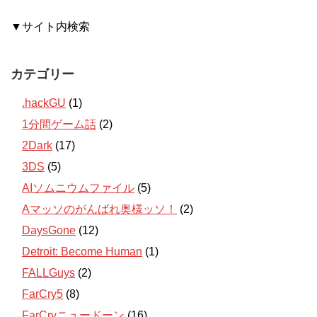
▼サイト内検索
カテゴリー
.hackGU
(1)
1分間ゲーム話
(2)
2Dark
(17)
3DS
(5)
AIソムニウムファイル
(5)
Aマッソのがんばれ奥様ッソ！
(2)
DaysGone
(12)
Detroit: Become Human
(1)
FALLGuys
(2)
FarCry5
(8)
FarCryニュードーン
(16)