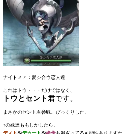
ナイトメア：愛シ合ウ恋人達
これはトウ・・・だけではなく、
トウとセント君
です。
まさかのセント君参戦。びっくりした。
↑の妹達ももしかしたら、
ディト
や
デカート
や
絶倫
も混ざってる可能性ありますね。