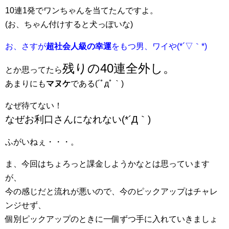
10連1発でワンちゃんを当てたんですよ。
(お、ちゃん付けすると犬っぽいな)
お、さすが
超社会人級の幸運
をもつ男、ワイや(*´▽｀*)
残りの40連全外し。
とか思ってたら
あまりにも
マヌケ
である(´ﾟдﾟ｀)
なぜ待てない！
なぜお利口さんになれない(*´Д｀)
ふがいねぇ・・・。
ま、今回はちょろっと課金しようかなとは思っています
が、
今の感じだと流れが悪いので、今のピックアップはチャレ
ンジせず、
個別ピックアップのときに一個ずつ手に入れていきましょ