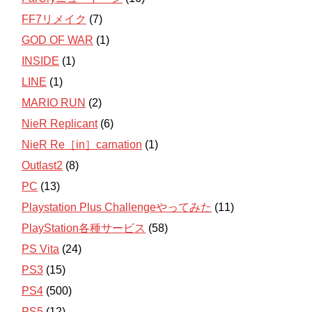
FF7リメイク
(7)
GOD OF WAR
(1)
INSIDE
(1)
LINE
(1)
MARIO RUN
(2)
NieR Replicant
(6)
NieR Re［in］carnation
(1)
Outlast2
(8)
PC
(13)
Playstation Plus Challengeやってみた
(11)
PlayStation各種サービス
(58)
PS Vita
(24)
PS3
(15)
PS4
(500)
PS5
(12)