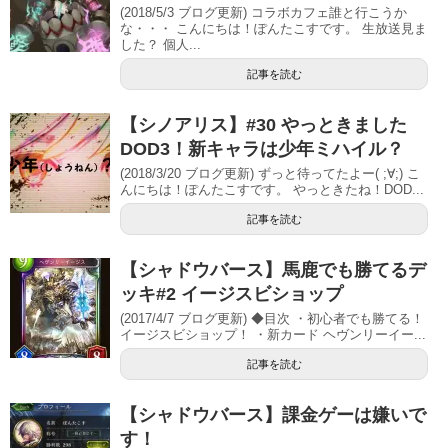
(2018/5/3 ブログ更新) コラボカフェ誰と行こうか
な・・・ こんにちは！ぽんたこすです。 生放送見ま
した？ 個人...
記事を読む
【シノアリス】#30 やっときました
DOD3！新キャラは少年ミハイル？
(2018/3/20 ブログ更新) ずっと待ってたよー( ;∀;) こ
んにちは！ぽんたこすです。 やっときたね！DOD...
記事を読む
【シャドウバース】馬鹿でも勝てるデ
ッキ#2 イージスビショップ
(2017/4/7 ブログ更新) ◆目次 ・初心者でも勝てる！
イージスビショップ！ ・新カード ヘヴンリーイー...
記事を読む
【シャドウバース】課金ゲーは嫌いで
す！