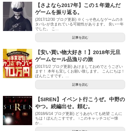
【さよなら2017年】この１年遊んだ
ゲームを振り返る。
(2017/12/30 ブログ更新) ※くっそ色んなゲームのネ
タバレが含まれている可能性があります。 良い一年
でした。 こ...
記事を読む
【安い買い物大好き！】2018年元旦
ゲームセール品漁りの旅
(2017/1/2 ブログ更新) あけましておめでとうござい
ます！ 本年も宜しくお願い致します。 こんにちは！
ぽんたこすです。...
記事を読む
【SIREN】イベント行こうぜ。中野の
やつ。続編出せ。頼む。
(2018/6/14 ブログ更新) どうあがいても絶望 こんに
ちは！ぽんたこすです。 ↑このキャッチコピー懐
か...