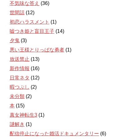
不気味な答え
(36)
世間話
(12)
初恋ハラスメント
(1)
嘘つき姫と盲目王子
(14)
夕鬼
(3)
悪い王様とりっぱな勇者
(1)
放送禁止
(13)
新作情報
(16)
日常ネタ
(12)
暇つぶし
(2)
未分類
(2)
本
(15)
真女神転生3
(1)
謎解き
(1)
配信停止になった婚活ドキュメンタリー
(6)