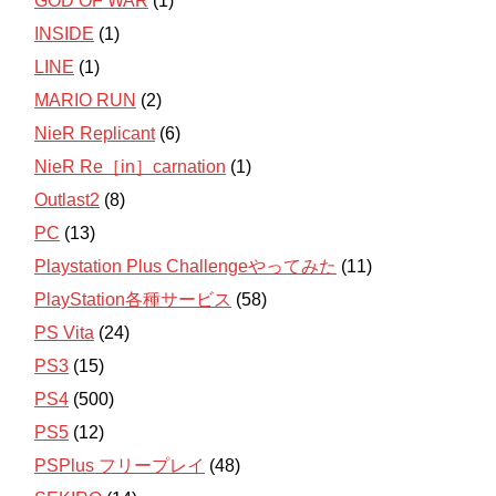
GOD OF WAR
(1)
INSIDE
(1)
LINE
(1)
MARIO RUN
(2)
NieR Replicant
(6)
NieR Re［in］carnation
(1)
Outlast2
(8)
PC
(13)
Playstation Plus Challengeやってみた
(11)
PlayStation各種サービス
(58)
PS Vita
(24)
PS3
(15)
PS4
(500)
PS5
(12)
PSPlus フリープレイ
(48)