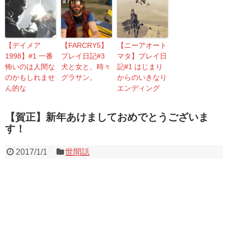
【デイメア
【FARCRY5】
【ニーアオート
1998】#1 一番
プレイ日記#3
マタ】プレイ日
怖いのは人間な
犬と女と、時々
記#1 はじまり
のかもしれませ
グラサン。
からのいきなり
ん的な
エンディング
【賀正】新年あけましておめでとうございま
す！
2017/1/1
世間話