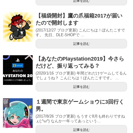
記事を読む
【福袋開封】鷹の爪福箱2017が届い
たので開封します
(2017/12/27 ブログ更新) こんにちは！ぽんたこすで
す。 先日、DLE-SHOPで ...
記事を読む
【あなたのPlaystation2019】今さら
だけど、振り返ってみる？
(2020/1/16 ブログ更新) 年間どれだけゲームしてるん
でしょうね？ こんにちは！ぽんたこすです。 ...
記事を読む
１週間で東京ゲームショウに3回行く
男。
(2017/8/26 ブログ更新) もうすぐ8月も終わりですね
ぇ(;^ω^) なんか一年ってあっという...
記事を読む