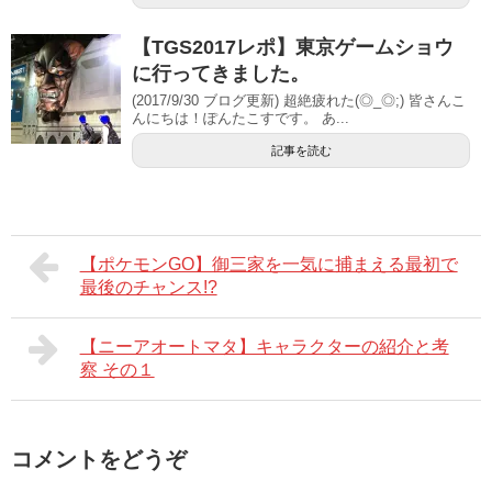
【TGS2017レポ】東京ゲームショウ
に行ってきました。
(2017/9/30 ブログ更新) 超絶疲れた(◎_◎;) 皆さんこ
んにちは！ぽんたこすです。 あ...
記事を読む
【ポケモンGO】御三家を一気に捕まえる最初で
最後のチャンス!?
【ニーアオートマタ】キャラクターの紹介と考
察 その１
コメントをどうぞ