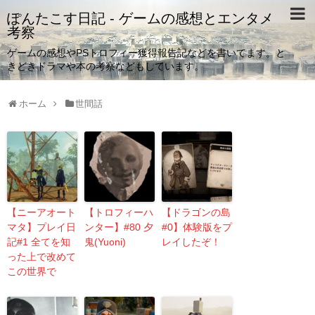
ぽんたこす日記 - ゲームの感想とエンタメ
考察
ゲームの感想やPSトロフィー獲得報告記などを書いてます。と
きどきドラマや本の考察などもしています。
ホーム
世間話
【ニーアオート
【トロフィーハ
【ドラゴンの島
マタ】プレイ日
ンター】#80 夕
#0】体験版をプ
記#1 全てを知
鬼(Yuoni)
レイしたぞ！
った上で改めて
この世界で