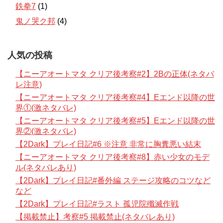
鉄拳7
(1)
鬼ノ哭ク邦
(4)
人気の投稿
【ニーアオートマタ クリア後考察#2】2Bの正体(ネタバ
レ注意)
【ニーアオートマタ クリア後考察#4】Eエンド以降の世
界①(激ネタバレ)
【ニーアオートマタ クリア後考察#5】Eエンド以降の世
界②(激ネタバレ)
【2Dark】プレイ日記#6 ※注意 非常に胸糞悪い結末
【ニーアオートマタ クリア後考察#8】赤い少女のモデ
ル(ネタバレあり)
【2Dark】プレイ日記#番外編 ステージ攻略のコツなど
など
【2Dark】プレイ日記#ラスト 孤児院殲滅作戦
【掲載禁止】考察#5 掲載禁止(ネタバレあり)