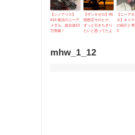
【シノアリス】
【ザンキゼロ】#6
【ニーアオ
#16 復活のニーア
憤怒②そのヒゲ、
タ】キャラ
メダル。総合値10
ずっと引きちぎり
の紹介と考
万突破！
たいと思ってたよ
3
mhw_1_12