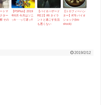
ートマ
【PSPlus】2019
【バイオハザード
【トロフィーハン
クター
年6月 今月はソニ
RE:2】#6 タイラ
ター】#76 バイオ
察 その
ッk･･･って遅ッ!!
ントと過ごす生活
ショック(bio
も悪くない
shock)
2019/2/12