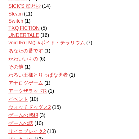
SICK'S 恕乃抄
(14)
Steam
(11)
Switch
(1)
TXQ FICTION
(5)
UNDERTALE
(16)
void tRrLM(); //ボイド・テラリウム
(7)
あなたの番です
(1)
かわいいもの
(6)
その他
(1)
わるい王様とりっぱな勇者
(1)
アナログゲーム
(1)
アークザラッドR
(1)
イベント
(10)
ウォッチドッグス2
(15)
ゲームの感想
(3)
ゲームの話
(10)
サイコブレイク2
(13)