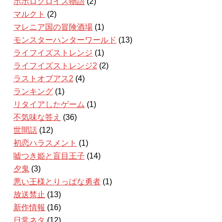
ポポロクロイス物語
(2)
マルクト
(2)
マレニア国の冒険酒場
(1)
モンスターハンターワールド
(13)
ライフイズストレンジ
(1)
ライフイズストレンジ2
(2)
ラストオブアス2
(4)
ランキング
(1)
リタイアしたゲーム
(1)
不気味な答え
(36)
世間話
(12)
初恋ハラスメント
(1)
嘘つき姫と盲目王子
(14)
夕鬼
(3)
悪い王様とりっぱな勇者
(1)
放送禁止
(13)
新作情報
(16)
日常ネタ
(12)