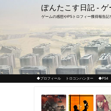
ぽんたこす日記 - 
ゲームの感想やPSトロフィー獲得報告
◆プロフィール
トロコンハンター
◆PS4