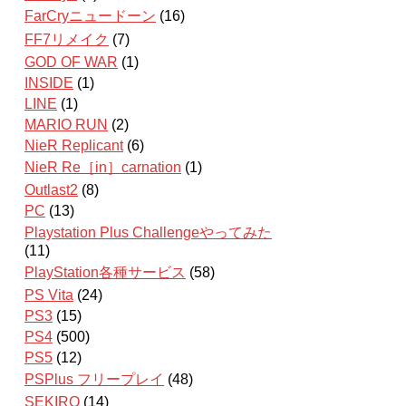
FarCryニュードーン
(16)
FF7リメイク
(7)
GOD OF WAR
(1)
INSIDE
(1)
LINE
(1)
MARIO RUN
(2)
NieR Replicant
(6)
NieR Re［in］carnation
(1)
Outlast2
(8)
PC
(13)
Playstation Plus Challengeやってみた
(11)
PlayStation各種サービス
(58)
PS Vita
(24)
PS3
(15)
PS4
(500)
PS5
(12)
PSPlus フリープレイ
(48)
SEKIRO
(14)