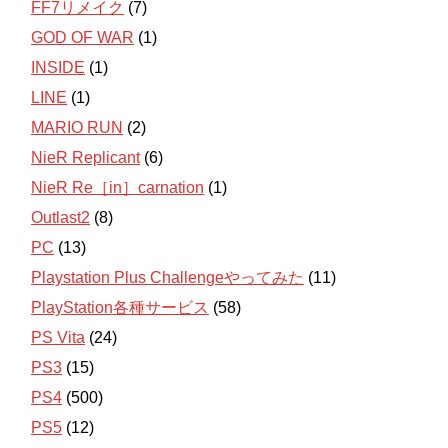
FF7リメイク
(7)
GOD OF WAR
(1)
INSIDE
(1)
LINE
(1)
MARIO RUN
(2)
NieR Replicant
(6)
NieR Re［in］carnation
(1)
Outlast2
(8)
PC
(13)
Playstation Plus Challengeやってみた
(11)
PlayStation各種サービス
(58)
PS Vita
(24)
PS3
(15)
PS4
(500)
PS5
(12)