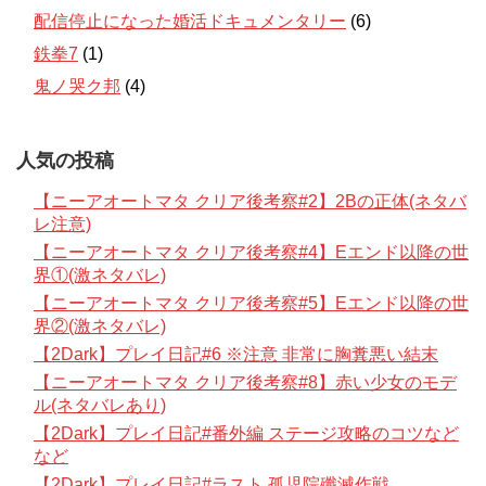
配信停止になった婚活ドキュメンタリー
(6)
鉄拳7
(1)
鬼ノ哭ク邦
(4)
人気の投稿
【ニーアオートマタ クリア後考察#2】2Bの正体(ネタバ
レ注意)
【ニーアオートマタ クリア後考察#4】Eエンド以降の世
界①(激ネタバレ)
【ニーアオートマタ クリア後考察#5】Eエンド以降の世
界②(激ネタバレ)
【2Dark】プレイ日記#6 ※注意 非常に胸糞悪い結末
【ニーアオートマタ クリア後考察#8】赤い少女のモデ
ル(ネタバレあり)
【2Dark】プレイ日記#番外編 ステージ攻略のコツなど
など
【2Dark】プレイ日記#ラスト 孤児院殲滅作戦