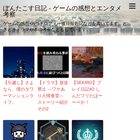
ぽんたこす日記 - ゲームの感想とエンタメ
考察
ゲームの感想やPSトロフィー獲得報告記などを書いてます。と
きどきドラマや本の考察などもしています。
【引越し】さよ
【ドラマ】放送
【SEKIRO】プ
なら、僕のタワ
禁止 ～ワケあ
レイ日記#2 し
ーマンションラ
り人情食堂～
んだフリだばー
イフ。
ストーリー紹介
ーーか！
その2