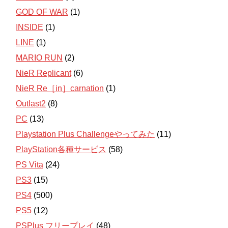
GOD OF WAR
(1)
INSIDE
(1)
LINE
(1)
MARIO RUN
(2)
NieR Replicant
(6)
NieR Re［in］carnation
(1)
Outlast2
(8)
PC
(13)
Playstation Plus Challengeやってみた
(11)
PlayStation各種サービス
(58)
PS Vita
(24)
PS3
(15)
PS4
(500)
PS5
(12)
PSPlus フリープレイ
(48)