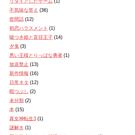
リタイアしたゲーム
(1)
不気味な答え
(36)
世間話
(12)
初恋ハラスメント
(1)
嘘つき姫と盲目王子
(14)
夕鬼
(3)
悪い王様とりっぱな勇者
(1)
放送禁止
(13)
新作情報
(16)
日常ネタ
(12)
暇つぶし
(2)
未分類
(2)
本
(15)
真女神転生3
(1)
謎解き
(1)