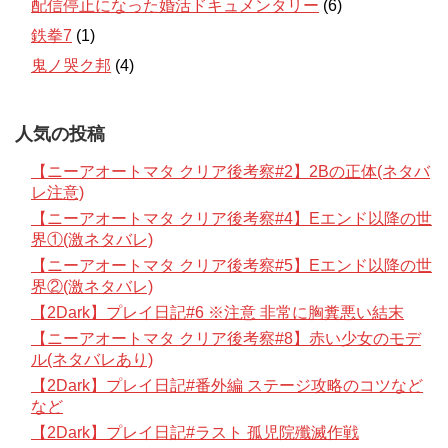
配信停止になった婚活ドキュメンタリー
(6)
鉄拳7
(1)
鬼ノ哭ク邦
(4)
人気の投稿
【ニーアオートマタ クリア後考察#2】2Bの正体(ネタバ
レ注意)
【ニーアオートマタ クリア後考察#4】Eエンド以降の世
界①(激ネタバレ)
【ニーアオートマタ クリア後考察#5】Eエンド以降の世
界②(激ネタバレ)
【2Dark】プレイ日記#6 ※注意 非常に胸糞悪い結末
【ニーアオートマタ クリア後考察#8】赤い少女のモデ
ル(ネタバレあり)
【2Dark】プレイ日記#番外編 ステージ攻略のコツなど
など
【2Dark】プレイ日記#ラスト 孤児院殲滅作戦