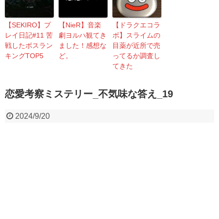
【SEKIRO】プ
【NieR】音楽
【ドラクエコラ
レイ日記#11 苦
劇ヨルハ観てき
ボ】スライムの
戦したボスラン
ました！感想な
目薬が近所で売
キングTOP5
ど。
ってるか調査し
てきた
恋愛考察ミステリー_不気味な答え_19
2024/9/20