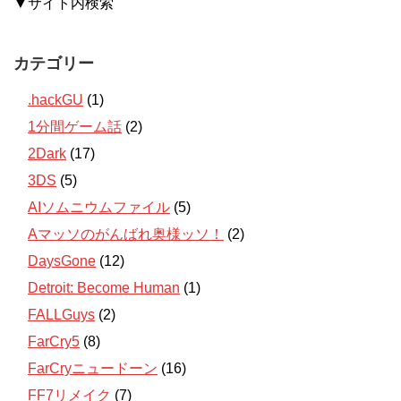
▼サイト内検索
カテゴリー
.hackGU
(1)
1分間ゲーム話
(2)
2Dark
(17)
3DS
(5)
AIソムニウムファイル
(5)
Aマッソのがんばれ奥様ッソ！
(2)
DaysGone
(12)
Detroit: Become Human
(1)
FALLGuys
(2)
FarCry5
(8)
FarCryニュードーン
(16)
FF7リメイク
(7)