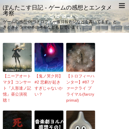
ぽんたこす日記 - ゲームの感想とエンタメ
考察
ゲームの感想やPSトロフィー獲得報告記などを書いてます。と
きどきドラマや本の考察などもしています。
【ニーアオート
【鬼ノ哭ク邦】
【トロフィーハ
マタ】コンサー
#2 悲劇が起き
ンター】#87 フ
ト『人形達ノ記
すぎじゃないか
ァークライ プ
憶』昼公演視
い？
ライマル(farcry
聴！
primal)