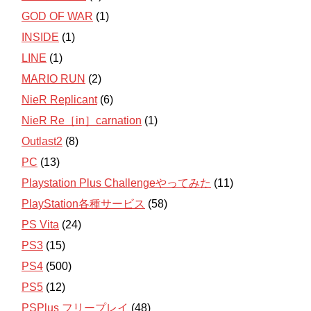
GOD OF WAR
(1)
INSIDE
(1)
LINE
(1)
MARIO RUN
(2)
NieR Replicant
(6)
NieR Re［in］carnation
(1)
Outlast2
(8)
PC
(13)
Playstation Plus Challengeやってみた
(11)
PlayStation各種サービス
(58)
PS Vita
(24)
PS3
(15)
PS4
(500)
PS5
(12)
PSPlus フリープレイ
(48)