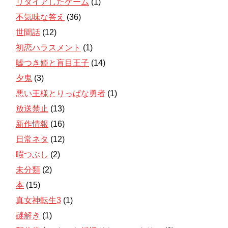
リタイアしたゲーム
(1)
不気味な答え
(36)
世間話
(12)
初恋ハラスメント
(1)
嘘つき姫と盲目王子
(14)
夕鬼
(3)
悪い王様とりっぱな勇者
(1)
放送禁止
(13)
新作情報
(16)
日常ネタ
(12)
暇つぶし
(2)
未分類
(2)
本
(15)
真女神転生3
(1)
謎解き
(1)