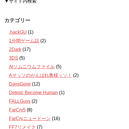
▼サイト内検索
カテゴリー
.hackGU
(1)
1分間ゲーム話
(2)
2Dark
(17)
3DS
(5)
AIソムニウムファイル
(5)
Aマッソのがんばれ奥様ッソ！
(2)
DaysGone
(12)
Detroit: Become Human
(1)
FALLGuys
(2)
FarCry5
(8)
FarCryニュードーン
(16)
FF7リメイク
(7)