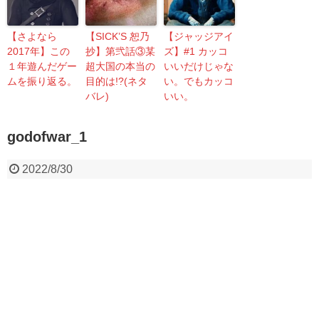
【さよなら
【SICK’S 恕乃
【ジャッジアイ
2017年】この
抄】第弐話③某
ズ】#1 カッコ
１年遊んだゲー
超大国の本当の
いいだけじゃな
ムを振り返る。
目的は!?(ネタ
い。でもカッコ
バレ)
いい。
godofwar_1
2022/8/30