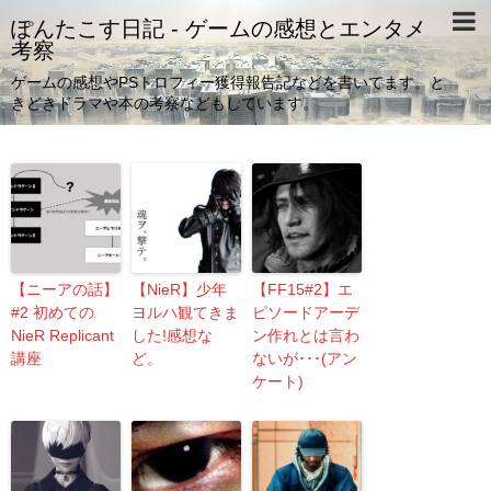
ぽんたこす日記 - ゲームの感想とエンタメ
考察
ゲームの感想やPSトロフィー獲得報告記などを書いてます。と
きどきドラマや本の考察などもしています。
【ニーアの話】
【NieR】少年
【FF15#2】エ
#2 初めての
ヨルハ観てきま
ピソードアーデ
NieR Replicant
した!感想な
ン作れとは言わ
講座
ど。
ないが･･･(アン
ケート)