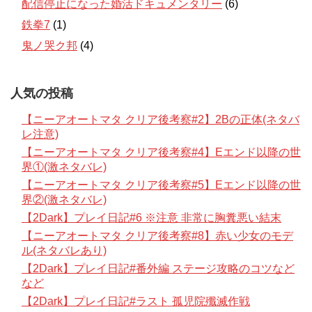
配信停止になった婚活ドキュメンタリー
(6)
鉄拳7
(1)
鬼ノ哭ク邦
(4)
人気の投稿
【ニーアオートマタ クリア後考察#2】2Bの正体(ネタバ
レ注意)
【ニーアオートマタ クリア後考察#4】Eエンド以降の世
界①(激ネタバレ)
【ニーアオートマタ クリア後考察#5】Eエンド以降の世
界②(激ネタバレ)
【2Dark】プレイ日記#6 ※注意 非常に胸糞悪い結末
【ニーアオートマタ クリア後考察#8】赤い少女のモデ
ル(ネタバレあり)
【2Dark】プレイ日記#番外編 ステージ攻略のコツなど
など
【2Dark】プレイ日記#ラスト 孤児院殲滅作戦