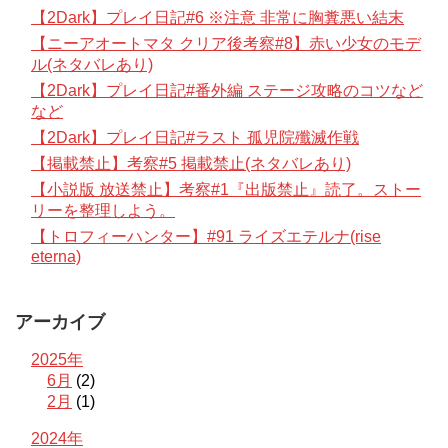
【2Dark】プレイ日記#6 ※注意 非常に胸糞悪い結末
【ニーアオートマタ クリア後考察#8】赤い少女のモデ
ル(ネタバレあり)
【2Dark】プレイ日記#番外編 ステージ攻略のコツなど
など
【2Dark】プレイ日記#ラスト 孤児院殲滅作戦
【掲載禁止】考察#5 掲載禁止(ネタバレあり)
【小説版 放送禁止】考察#1『出版禁止』読了。ストー
リーを整理しよう。
【トロフィーハンター】#91 ライズエテルナ(rise
eterna)
アーカイブ
2025年
6月
(2)
2月
(1)
2024年