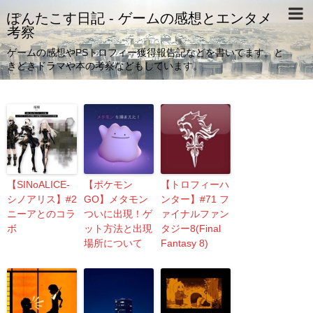
ぽんたこす日記 - ゲームの感想とエンタメ
考察
ゲームの感想やPSトロフィー獲得報告記などを書いてます。と
きどきドラマや本の考察などもしています。
【SINoALICE-
【ポケモン
【トロフィーハ
シノアリス】#2
GO】メタモン
ンター】#71 フ
ニーアとのコラ
ついに出現！ゲ
ァイナルファン
ボ
ット方法と出現
タジー8(Final
場所について
Fantasy 8)