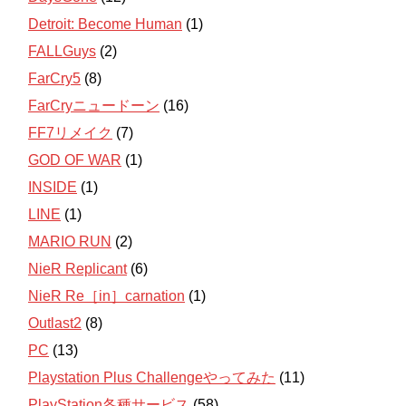
Detroit: Become Human
(1)
FALLGuys
(2)
FarCry5
(8)
FarCryニュードーン
(16)
FF7リメイク
(7)
GOD OF WAR
(1)
INSIDE
(1)
LINE
(1)
MARIO RUN
(2)
NieR Replicant
(6)
NieR Re［in］carnation
(1)
Outlast2
(8)
PC
(13)
Playstation Plus Challengeやってみた
(11)
PlayStation各種サービス
(58)