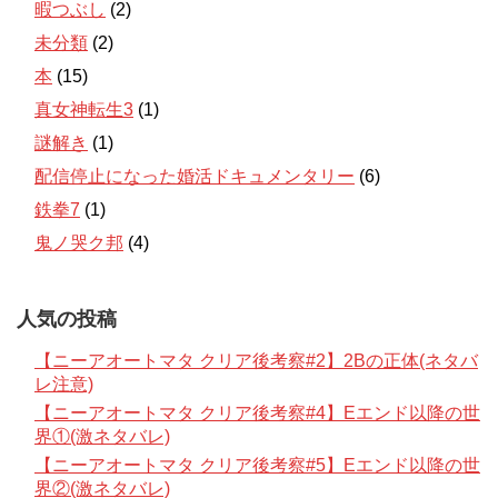
暇つぶし
(2)
未分類
(2)
本
(15)
真女神転生3
(1)
謎解き
(1)
配信停止になった婚活ドキュメンタリー
(6)
鉄拳7
(1)
鬼ノ哭ク邦
(4)
人気の投稿
【ニーアオートマタ クリア後考察#2】2Bの正体(ネタバ
レ注意)
【ニーアオートマタ クリア後考察#4】Eエンド以降の世
界①(激ネタバレ)
【ニーアオートマタ クリア後考察#5】Eエンド以降の世
界②(激ネタバレ)