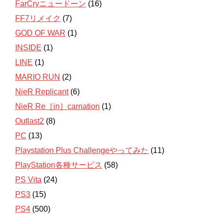
FarCryニュードーン
(16)
FF7リメイク
(7)
GOD OF WAR
(1)
INSIDE
(1)
LINE
(1)
MARIO RUN
(2)
NieR Replicant
(6)
NieR Re［in］carnation
(1)
Outlast2
(8)
PC
(13)
Playstation Plus Challengeやってみた
(11)
PlayStation各種サービス
(58)
PS Vita
(24)
PS3
(15)
PS4
(500)