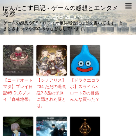
ぽんたこす日記 - ゲームの感想とエンタメ
考察
ゲームの感想やPSトロフィー獲得報告記などを書いてます。と
きどきドラマや本の考察などもしています。
【ニーアオート
【シノアリス】
【ドラクエコラ
マタ】プレイ日
#34 ただの過食
ボ】スライム×
記#8 DLCプレ
症? 3匹の子豚
ロートZiの目薬
イ『森林地帯』
に隠された謎と
みんな買った？
は。