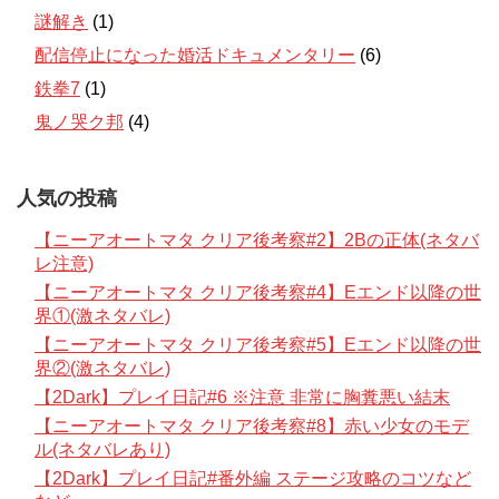
謎解き
(1)
配信停止になった婚活ドキュメンタリー
(6)
鉄拳7
(1)
鬼ノ哭ク邦
(4)
人気の投稿
【ニーアオートマタ クリア後考察#2】2Bの正体(ネタバ
レ注意)
【ニーアオートマタ クリア後考察#4】Eエンド以降の世
界①(激ネタバレ)
【ニーアオートマタ クリア後考察#5】Eエンド以降の世
界②(激ネタバレ)
【2Dark】プレイ日記#6 ※注意 非常に胸糞悪い結末
【ニーアオートマタ クリア後考察#8】赤い少女のモデ
ル(ネタバレあり)
【2Dark】プレイ日記#番外編 ステージ攻略のコツなど