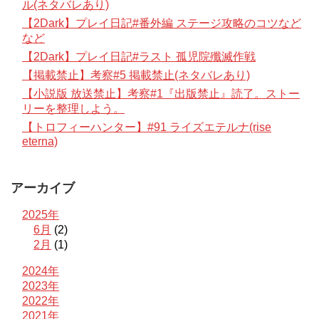
ル(ネタバレあり)
【2Dark】プレイ日記#番外編 ステージ攻略のコツなど
など
【2Dark】プレイ日記#ラスト 孤児院殲滅作戦
【掲載禁止】考察#5 掲載禁止(ネタバレあり)
【小説版 放送禁止】考察#1『出版禁止』読了。ストー
リーを整理しよう。
【トロフィーハンター】#91 ライズエテルナ(rise
eterna)
アーカイブ
2025年
6月
(2)
2月
(1)
2024年
2023年
2022年
2021年