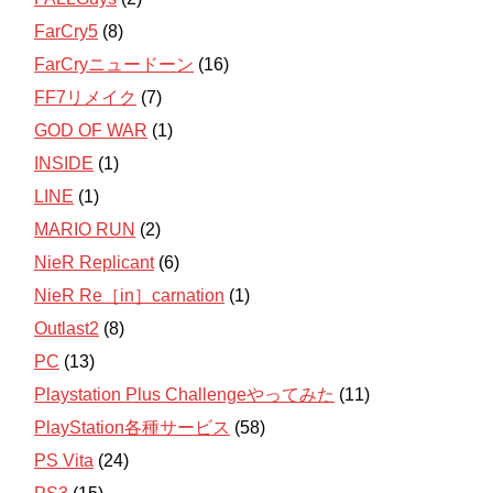
FarCry5
(8)
FarCryニュードーン
(16)
FF7リメイク
(7)
GOD OF WAR
(1)
INSIDE
(1)
LINE
(1)
MARIO RUN
(2)
NieR Replicant
(6)
NieR Re［in］carnation
(1)
Outlast2
(8)
PC
(13)
Playstation Plus Challengeやってみた
(11)
PlayStation各種サービス
(58)
PS Vita
(24)