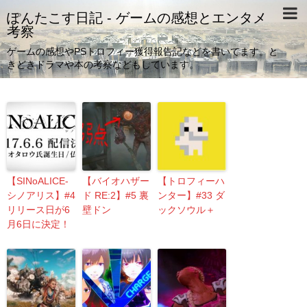
ぽんたこす日記 - ゲームの感想とエンタメ
考察
ゲームの感想やPSトロフィー獲得報告記などを書いてます。と
きどきドラマや本の考察などもしています。
【SINoALICE-
【バイオハザー
【トロフィーハ
シノアリス】#4
ド RE:2】#5 裏
ンター】#33 ダ
リリース日が6
壁ドン
ックソウル＋
月6日に決定！