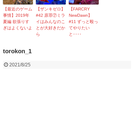
【最近のゲーム
【ザンキゼロ】
【FARCRY
事情】2019年
#42 原罪⑦ミラ
NewDawn】
夏編 欲張りす
イはみんなのこ
#11 ずっと殴っ
ぎはよくないよ
とが大好きだか
てやりたい
ら
と････
torokon_1
2021/8/25