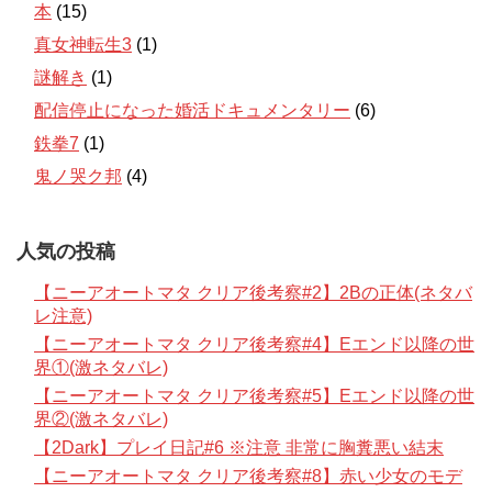
本
(15)
真女神転生3
(1)
謎解き
(1)
配信停止になった婚活ドキュメンタリー
(6)
鉄拳7
(1)
鬼ノ哭ク邦
(4)
人気の投稿
【ニーアオートマタ クリア後考察#2】2Bの正体(ネタバ
レ注意)
【ニーアオートマタ クリア後考察#4】Eエンド以降の世
界①(激ネタバレ)
【ニーアオートマタ クリア後考察#5】Eエンド以降の世
界②(激ネタバレ)
【2Dark】プレイ日記#6 ※注意 非常に胸糞悪い結末
【ニーアオートマタ クリア後考察#8】赤い少女のモデ