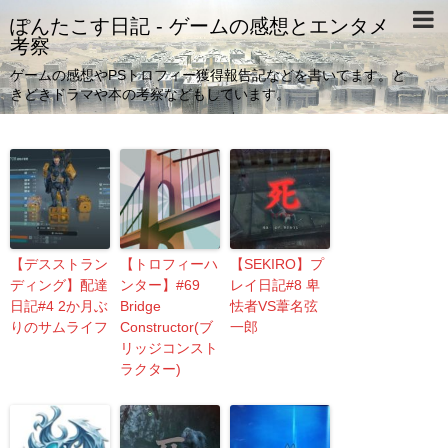
ぽんたこす日記 - ゲームの感想とエンタメ
考察
ゲームの感想やPSトロフィー獲得報告記などを書いてます。と
きどきドラマや本の考察などもしています。
【デスストラン
【トロフィーハ
【SEKIRO】プ
ディング】配達
ンター】#69
レイ日記#8 卑
日記#4 2か月ぶ
Bridge
怯者VS葦名弦
りのサムライフ
Constructor(ブ
一郎
リッジコンスト
ラクター)