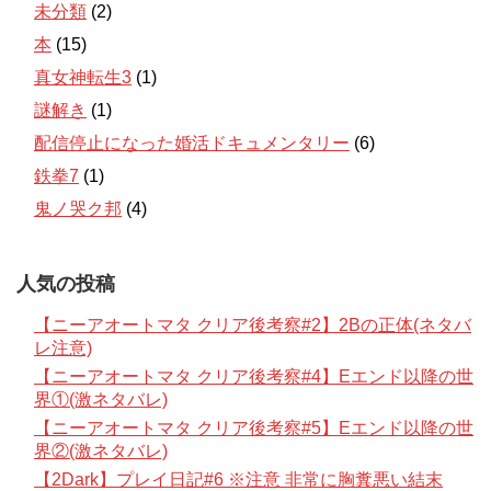
未分類
(2)
本
(15)
真女神転生3
(1)
謎解き
(1)
配信停止になった婚活ドキュメンタリー
(6)
鉄拳7
(1)
鬼ノ哭ク邦
(4)
人気の投稿
【ニーアオートマタ クリア後考察#2】2Bの正体(ネタバ
レ注意)
【ニーアオートマタ クリア後考察#4】Eエンド以降の世
界①(激ネタバレ)
【ニーアオートマタ クリア後考察#5】Eエンド以降の世
界②(激ネタバレ)
【2Dark】プレイ日記#6 ※注意 非常に胸糞悪い結末