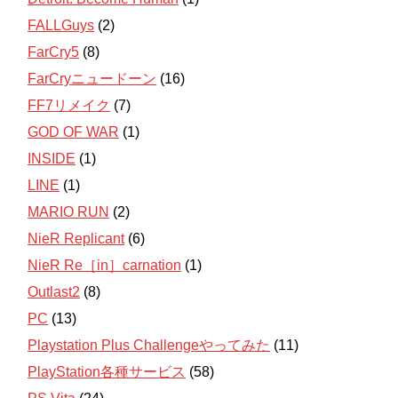
FALLGuys
(2)
FarCry5
(8)
FarCryニュードーン
(16)
FF7リメイク
(7)
GOD OF WAR
(1)
INSIDE
(1)
LINE
(1)
MARIO RUN
(2)
NieR Replicant
(6)
NieR Re［in］carnation
(1)
Outlast2
(8)
PC
(13)
Playstation Plus Challengeやってみた
(11)
PlayStation各種サービス
(58)