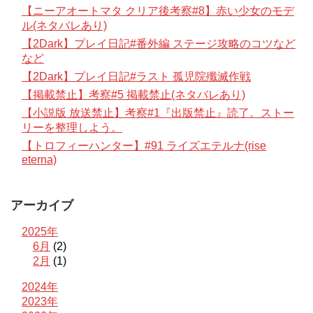
【ニーアオートマタ クリア後考察#8】赤い少女のモデ
ル(ネタバレあり)
【2Dark】プレイ日記#番外編 ステージ攻略のコツなど
など
【2Dark】プレイ日記#ラスト 孤児院殲滅作戦
【掲載禁止】考察#5 掲載禁止(ネタバレあり)
【小説版 放送禁止】考察#1『出版禁止』読了。ストー
リーを整理しよう。
【トロフィーハンター】#91 ライズエテルナ(rise
eterna)
アーカイブ
2025年
6月
(2)
2月
(1)
2024年
2023年