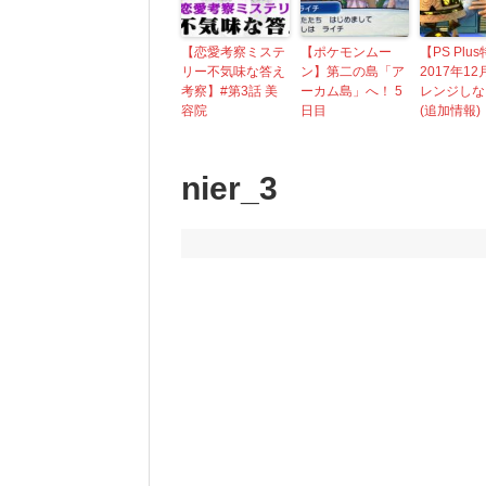
【恋愛考察ミステ
【ポケモンムー
【PS Plu
リー不気味な答え
ン】第二の島「ア
2017年12
考察】#第3話 美
ーカム島」へ！ 5
レンジしな
容院
日目
(追加情報)
nier_3