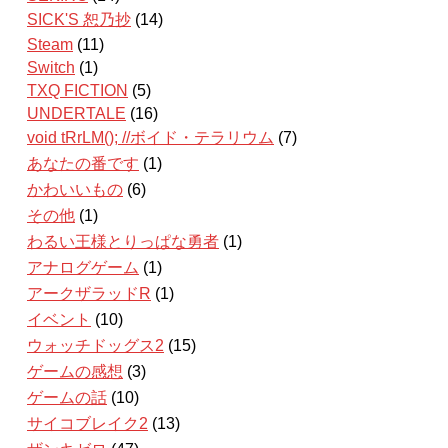
SICK'S 恕乃抄
(14)
Steam
(11)
Switch
(1)
TXQ FICTION
(5)
UNDERTALE
(16)
void tRrLM(); //ボイド・テラリウム
(7)
あなたの番です
(1)
かわいいもの
(6)
その他
(1)
わるい王様とりっぱな勇者
(1)
アナログゲーム
(1)
アークザラッドR
(1)
イベント
(10)
ウォッチドッグス2
(15)
ゲームの感想
(3)
ゲームの話
(10)
サイコブレイク2
(13)