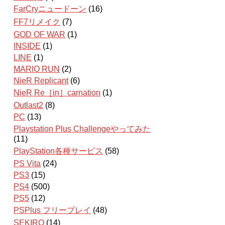
FarCryニュードーン
(16)
FF7リメイク
(7)
GOD OF WAR
(1)
INSIDE
(1)
LINE
(1)
MARIO RUN
(2)
NieR Replicant
(6)
NieR Re［in］carnation
(1)
Outlast2
(8)
PC
(13)
Playstation Plus Challengeやってみた
(11)
PlayStation各種サービス
(58)
PS Vita
(24)
PS3
(15)
PS4
(500)
PS5
(12)
PSPlus フリープレイ
(48)
SEKIRO
(14)