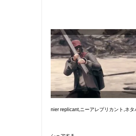
nier replicant,ニーアレプリカント,ネ
シェアする