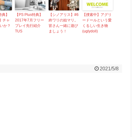
s特典】
【PS Plus特典】
【シノアリス】#6
【捜索中】アグリ
月 チャ
2017年7月フリー
終ワリの始マリ。
ードールという愛
いか？
プレイ先行紹介
皆さん一緒に遊び
くるしい生き物
TUS
ましょう！
(uglydoll)
2021/5/8