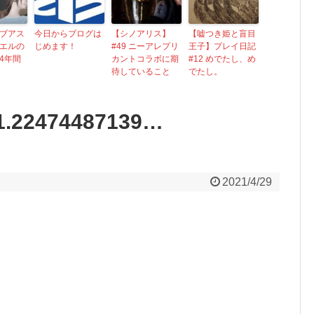
ブアス
今日からブログは
【シノアリス】
【嘘つき姫と盲目
ョエルの
じめます！
#49 ニーアレプリ
王子】プレイ日記
4年間
カントコラボに期
#12 めでたし、め
待していること
でたし。
.1.22474487139…
2021/4/29