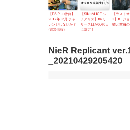
【PS Plus特典】
【SINoALICE-シ
【ラストオ
2017年12月 チャ
ノアリス】#4 リ
2】#1 ジ
レンジしないか？
リース日が6月6日
嘘と空白の
(追加情報)
に決定！
NieR Replicant ver
_20210429205420