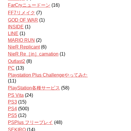
FarCryニュードーン
(16)
FF7リメイク
(7)
GOD OF WAR
(1)
INSIDE
(1)
LINE
(1)
MARIO RUN
(2)
NieR Replicant
(6)
NieR Re［in］carnation
(1)
Outlast2
(8)
PC
(13)
Playstation Plus Challengeやってみた
(11)
PlayStation各種サービス
(58)
PS Vita
(24)
PS3
(15)
PS4
(500)
PS5
(12)
PSPlus フリープレイ
(48)
SEKIRO
(14)