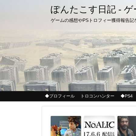
ぽんたこす日記 - 
ゲームの感想やPSトロフィー獲得報告
◆プロフィール
トロコンハンター
◆PS4