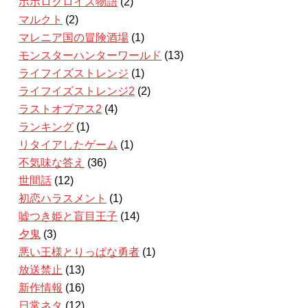
ポポロクロイス物語
(2)
マルクト
(2)
マレニア国の冒険酒場
(1)
モンスターハンターワールド
(13)
ライフイズストレンジ
(1)
ライフイズストレンジ2
(2)
ラストオブアス2
(4)
ランキング
(1)
リタイアしたゲーム
(1)
不気味な答え
(36)
世間話
(12)
初恋ハラスメント
(1)
嘘つき姫と盲目王子
(14)
夕鬼
(3)
悪い王様とりっぱな勇者
(1)
放送禁止
(13)
新作情報
(16)
日常ネタ
(12)