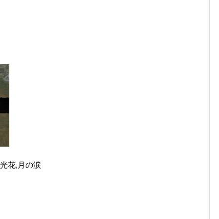
,月光花,月の涙