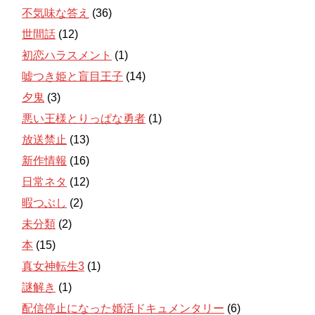
不気味な答え
(36)
世間話
(12)
初恋ハラスメント
(1)
嘘つき姫と盲目王子
(14)
夕鬼
(3)
悪い王様とりっぱな勇者
(1)
放送禁止
(13)
新作情報
(16)
日常ネタ
(12)
暇つぶし
(2)
未分類
(2)
本
(15)
真女神転生3
(1)
謎解き
(1)
配信停止になった婚活ドキュメンタリー
(6)