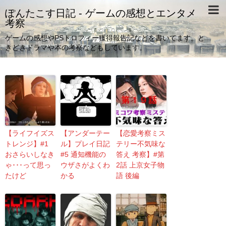
ぽんたこす日記 - ゲームの感想とエンタメ
考察
ゲームの感想やPSトロフィー獲得報告記などを書いてます。と
きどきドラマや本の考察などもしています。
【ライフイズス
【アンダーテー
【恋愛考察ミス
トレンジ】#1
ル】プレイ日記
テリー不気味な
おさらいしなき
#5 通知機能の
答え 考察】#第
ゃ･･･って思っ
ウザさがよくわ
2話 上京女子物
たけど
かる
語 後編