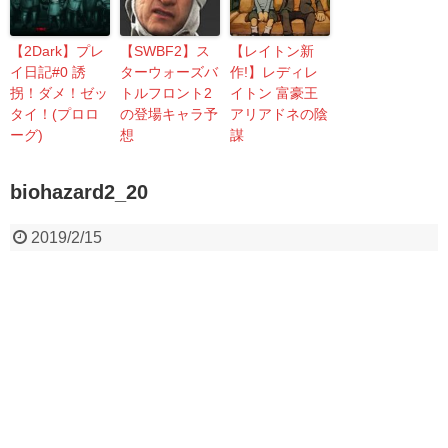
【2Dark】プレ
【SWBF2】ス
【レイトン新
イ日記#0 誘
ターウォーズバ
作!】レディレ
拐！ダメ！ゼッ
トルフロント2
イトン 富豪王
タイ！(プロロ
の登場キャラ予
アリアドネの陰
ーグ)
想
謀
biohazard2_20
2019/2/15