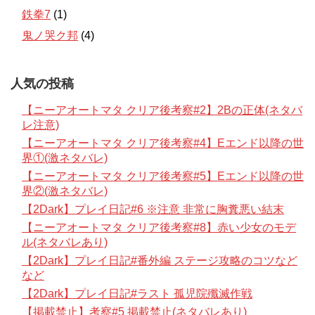
鉄拳7
(1)
鬼ノ哭ク邦
(4)
人気の投稿
【ニーアオートマタ クリア後考察#2】2Bの正体(ネタバ
レ注意)
【ニーアオートマタ クリア後考察#4】Eエンド以降の世
界①(激ネタバレ)
【ニーアオートマタ クリア後考察#5】Eエンド以降の世
界②(激ネタバレ)
【2Dark】プレイ日記#6 ※注意 非常に胸糞悪い結末
【ニーアオートマタ クリア後考察#8】赤い少女のモデ
ル(ネタバレあり)
【2Dark】プレイ日記#番外編 ステージ攻略のコツなど
など
【2Dark】プレイ日記#ラスト 孤児院殲滅作戦
【掲載禁止】考察#5 掲載禁止(ネタバレあり)