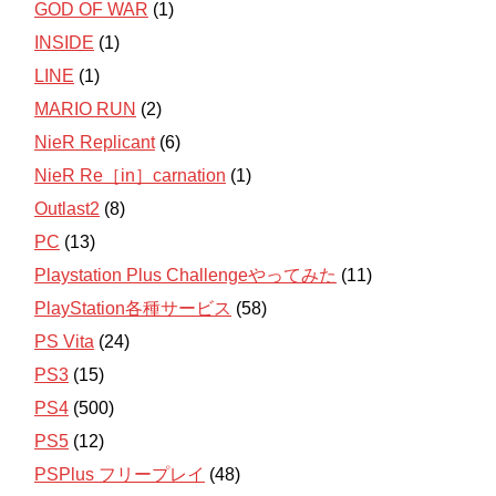
GOD OF WAR
(1)
INSIDE
(1)
LINE
(1)
MARIO RUN
(2)
NieR Replicant
(6)
NieR Re［in］carnation
(1)
Outlast2
(8)
PC
(13)
Playstation Plus Challengeやってみた
(11)
PlayStation各種サービス
(58)
PS Vita
(24)
PS3
(15)
PS4
(500)
PS5
(12)
PSPlus フリープレイ
(48)