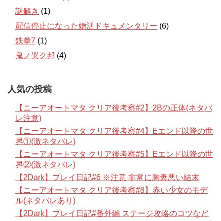
謎解き
(1)
配信停止になった婚活ドキュメンタリー
(6)
鉄拳7
(1)
鬼ノ哭ク邦
(4)
人気の投稿
【ニーアオートマタ クリア後考察#2】2Bの正体(ネタバ
レ注意)
【ニーアオートマタ クリア後考察#4】Eエンド以降の世
界①(激ネタバレ)
【ニーアオートマタ クリア後考察#5】Eエンド以降の世
界②(激ネタバレ)
【2Dark】プレイ日記#6 ※注意 非常に胸糞悪い結末
【ニーアオートマタ クリア後考察#8】赤い少女のモデ
ル(ネタバレあり)
【2Dark】プレイ日記#番外編 ステージ攻略のコツなど