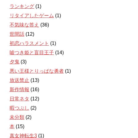
ランキング
(1)
リタイアしたゲーム
(1)
不気味な答え
(36)
世間話
(12)
初恋ハラスメント
(1)
嘘つき姫と盲目王子
(14)
夕鬼
(3)
悪い王様とりっぱな勇者
(1)
放送禁止
(13)
新作情報
(16)
日常ネタ
(12)
暇つぶし
(2)
未分類
(2)
本
(15)
真女神転生3
(1)