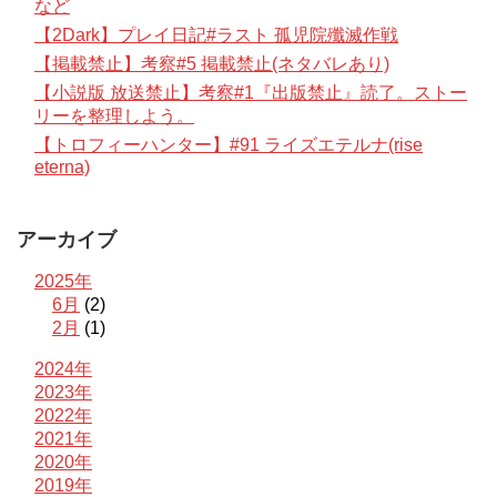
など
【2Dark】プレイ日記#ラスト 孤児院殲滅作戦
【掲載禁止】考察#5 掲載禁止(ネタバレあり)
【小説版 放送禁止】考察#1『出版禁止』読了。ストー
リーを整理しよう。
【トロフィーハンター】#91 ライズエテルナ(rise
eterna)
アーカイブ
2025年
6月
(2)
2月
(1)
2024年
2023年
2022年
2021年
2020年
2019年