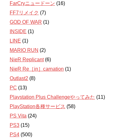
FarCryニュードーン
(16)
FF7リメイク
(7)
GOD OF WAR
(1)
INSIDE
(1)
LINE
(1)
MARIO RUN
(2)
NieR Replicant
(6)
NieR Re［in］carnation
(1)
Outlast2
(8)
PC
(13)
Playstation Plus Challengeやってみた
(11)
PlayStation各種サービス
(58)
PS Vita
(24)
PS3
(15)
PS4
(500)