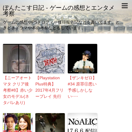
ぽんたこす日記 - ゲームの感想とエンタメ
考察
ゲームの感想やPSトロフィー獲得報告記などを書いてます。と
きどきドラマや本の考察などもしています。
【ニーアオート
【Playstation
【ザンキゼロ】
マタ クリア後
Plus特典】
#34 原罪⓪悪い
考察#8】赤い少
2017年4月フリ
予感しかしな
女のモデル(ネ
ープレイ 先行
い･･･
タバレあり)