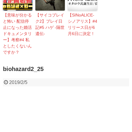
【意味が分かる
【サイコブレイ
【SINoALICE-
と怖い 配信停
ク2】プレイ日
シノアリス】#4
止になった婚活
記#5 ハゲ -隔世
リリース日が6
ドキュメンタリ
遺伝-
月6日に決定！
ー】考察#4 私
としたくないん
ですか？
biohazard2_25
2019/2/5