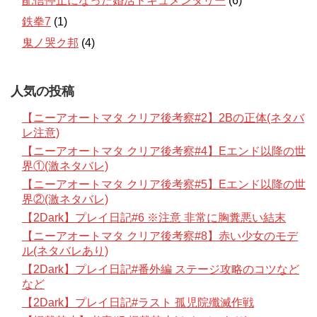
配信停止になった婚活ドキュメンタリー
(6)
鉄拳7
(1)
鬼ノ哭ク邦
(4)
人気の投稿
【ニーアオートマタ クリア後考察#2】2Bの正体(ネタバ
レ注意)
【ニーアオートマタ クリア後考察#4】Eエンド以降の世
界①(激ネタバレ)
【ニーアオートマタ クリア後考察#5】Eエンド以降の世
界②(激ネタバレ)
【2Dark】プレイ日記#6 ※注意 非常に胸糞悪い結末
【ニーアオートマタ クリア後考察#8】赤い少女のモデ
ル(ネタバレあり)
【2Dark】プレイ日記#番外編 ステージ攻略のコツなど
など
【2Dark】プレイ日記#ラスト 孤児院殲滅作戦