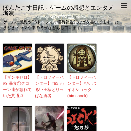
ぽんたこす日記 - ゲームの感想とエンタメ
考察
ゲームの感想やPSトロフィー獲得報告記などを書いてます。と
きどきドラマや本の考察などもしています。
【ザンキゼロ】
【トロフィーハ
【トロフィーハ
#9 暴食①クロ
ンター】#63 わ
ンター】#76 バ
ーン達が忘れて
るい王様とりっ
イオショック
いた共通点
ぱな勇者
(bio shock)