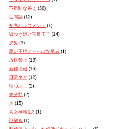
不気味な答え
(36)
世間話
(12)
初恋ハラスメント
(1)
嘘つき姫と盲目王子
(14)
夕鬼
(3)
悪い王様とりっぱな勇者
(1)
放送禁止
(13)
新作情報
(16)
日常ネタ
(12)
暇つぶし
(2)
未分類
(2)
本
(15)
真女神転生3
(1)
謎解き
(1)