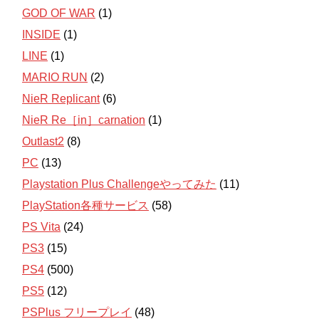
GOD OF WAR
(1)
INSIDE
(1)
LINE
(1)
MARIO RUN
(2)
NieR Replicant
(6)
NieR Re［in］carnation
(1)
Outlast2
(8)
PC
(13)
Playstation Plus Challengeやってみた
(11)
PlayStation各種サービス
(58)
PS Vita
(24)
PS3
(15)
PS4
(500)
PS5
(12)
PSPlus フリープレイ
(48)