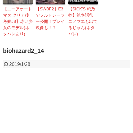
【ニーアオート
【SWBF2】E3
【SICK’S 恕乃
マタ クリア後
でフルトレーラ
抄】第壱話①
考察#8】赤い少
ー公開！プレイ
ニノマエも出て
女のモデル(ネ
映像も！？
るじゃん(ネタ
タバレあり)
バレ)
biohazard2_14
2019/1/28