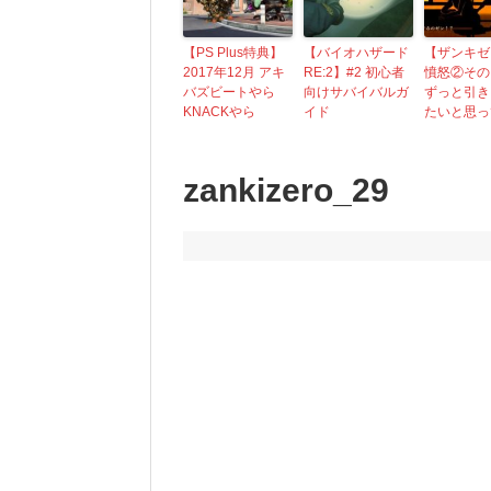
【PS Plus特典】
【バイオハザード
【ザンキゼ
2017年12月 アキ
RE:2】#2 初心者
憤怒②その
バズビートやら
向けサバイバルガ
ずっと引き
KNACKやら
イド
たいと思っ
zankizero_29