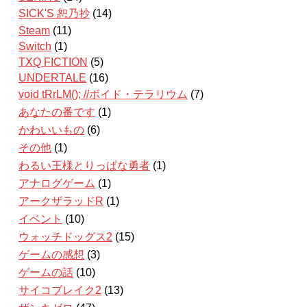
SICK'S 恕乃抄
(14)
Steam
(11)
Switch
(1)
TXQ FICTION
(5)
UNDERTALE
(16)
void tRrLM(); //ボイド・テラリウム
(7)
あなたの番です
(1)
かわいいもの
(6)
その他
(1)
わるい王様とりっぱな勇者
(1)
アナログゲーム
(1)
アークザラッドR
(1)
イベント
(10)
ウォッチドッグス2
(15)
ゲームの感想
(3)
ゲームの話
(10)
サイコブレイク2
(13)