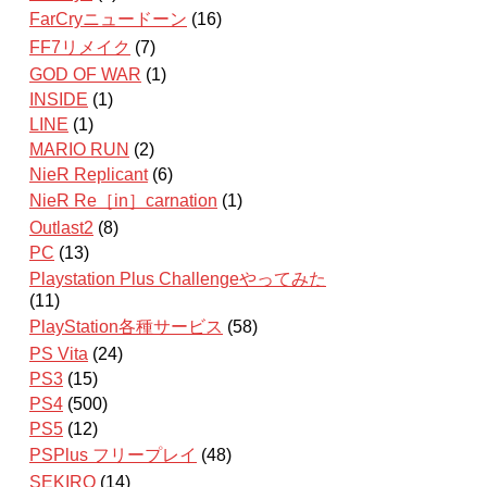
FarCryニュードーン
(16)
FF7リメイク
(7)
GOD OF WAR
(1)
INSIDE
(1)
LINE
(1)
MARIO RUN
(2)
NieR Replicant
(6)
NieR Re［in］carnation
(1)
Outlast2
(8)
PC
(13)
Playstation Plus Challengeやってみた
(11)
PlayStation各種サービス
(58)
PS Vita
(24)
PS3
(15)
PS4
(500)
PS5
(12)
PSPlus フリープレイ
(48)
SEKIRO
(14)