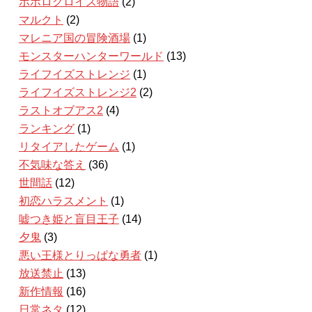
ポポロクロイス物語
(2)
マルクト
(2)
マレニア国の冒険酒場
(1)
モンスターハンターワールド
(13)
ライフイズストレンジ
(1)
ライフイズストレンジ2
(2)
ラストオブアス2
(4)
ランキング
(1)
リタイアしたゲーム
(1)
不気味な答え
(36)
世間話
(12)
初恋ハラスメント
(1)
嘘つき姫と盲目王子
(14)
夕鬼
(3)
悪い王様とりっぱな勇者
(1)
放送禁止
(13)
新作情報
(16)
日常ネタ
(12)