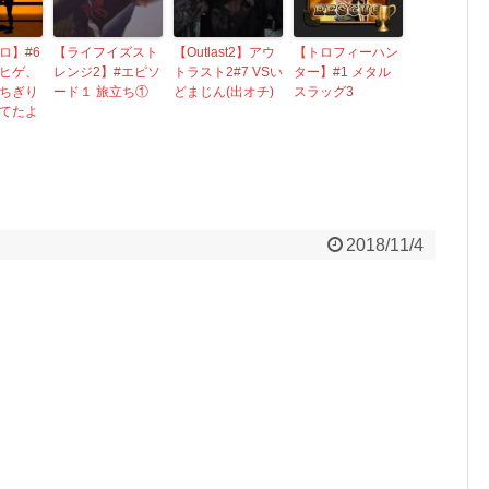
ロ】#6
【ライフイズスト
【Outlast2】アウ
【トロフィーハン
ヒゲ、
レンジ2】#エピソ
トラスト2#7 VSい
ター】#1 メタル
ちぎり
ード１ 旅立ち①
どまじん(出オチ)
スラッグ3
てたよ
2018/11/4