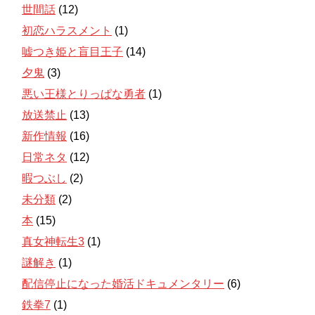
世間話
(12)
初恋ハラスメント
(1)
嘘つき姫と盲目王子
(14)
夕鬼
(3)
悪い王様とりっぱな勇者
(1)
放送禁止
(13)
新作情報
(16)
日常ネタ
(12)
暇つぶし
(2)
未分類
(2)
本
(15)
真女神転生3
(1)
謎解き
(1)
配信停止になった婚活ドキュメンタリー
(6)
鉄拳7
(1)