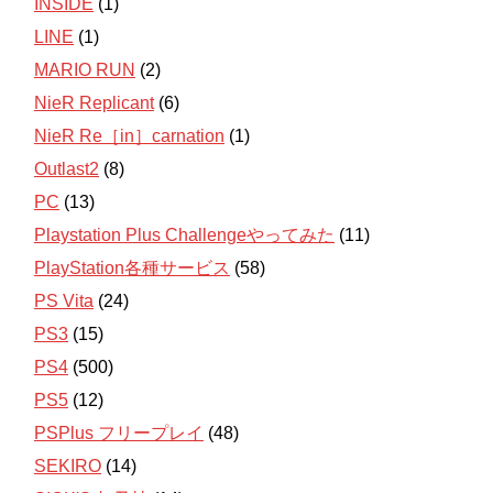
INSIDE
(1)
LINE
(1)
MARIO RUN
(2)
NieR Replicant
(6)
NieR Re［in］carnation
(1)
Outlast2
(8)
PC
(13)
Playstation Plus Challengeやってみた
(11)
PlayStation各種サービス
(58)
PS Vita
(24)
PS3
(15)
PS4
(500)
PS5
(12)
PSPlus フリープレイ
(48)
SEKIRO
(14)