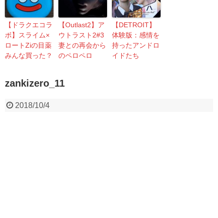
【ドラクエコラ
【Outlast2】ア
【DETROIT】
ボ】スライム×
ウトラスト2#3
体験版：感情を
ロートZiの目薬
妻との再会から
持ったアンドロ
みんな買った？
のペロペロ
イドたち
zankizero_11
2018/10/4