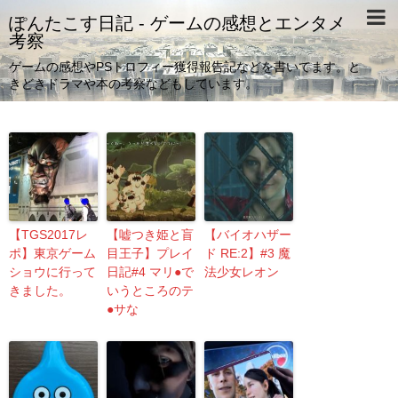
ぽんたこす日記 - ゲームの感想とエンタメ
考察
ゲームの感想やPSトロフィー獲得報告記などを書いてます。と
きどきドラマや本の考察などもしています。
【TGS2017レ
【嘘つき姫と盲
【バイオハザー
ポ】東京ゲーム
目王子】プレイ
ド RE:2】#3 魔
ショウに行って
日記#4 マリ●で
法少女レオン
きました。
いうところのテ
●サな