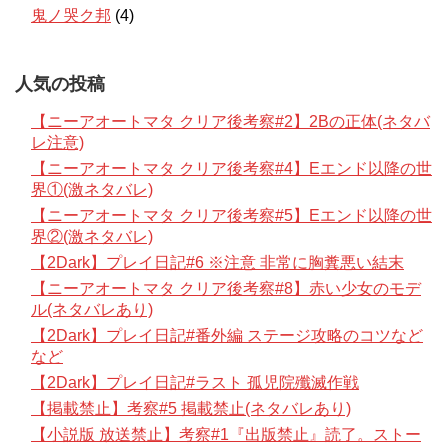
鬼ノ哭ク邦
(4)
人気の投稿
【ニーアオートマタ クリア後考察#2】2Bの正体(ネタバ
レ注意)
【ニーアオートマタ クリア後考察#4】Eエンド以降の世
界①(激ネタバレ)
【ニーアオートマタ クリア後考察#5】Eエンド以降の世
界②(激ネタバレ)
【2Dark】プレイ日記#6 ※注意 非常に胸糞悪い結末
【ニーアオートマタ クリア後考察#8】赤い少女のモデ
ル(ネタバレあり)
【2Dark】プレイ日記#番外編 ステージ攻略のコツなど
など
【2Dark】プレイ日記#ラスト 孤児院殲滅作戦
【掲載禁止】考察#5 掲載禁止(ネタバレあり)
【小説版 放送禁止】考察#1『出版禁止』読了。ストー