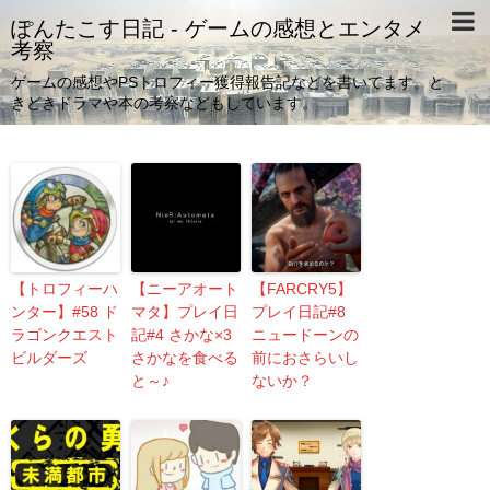
ぽんたこす日記 - ゲームの感想とエンタメ
考察
ゲームの感想やPSトロフィー獲得報告記などを書いてます。と
きどきドラマや本の考察などもしています。
【トロフィーハ
【ニーアオート
【FARCRY5】
ンター】#58 ド
マタ】プレイ日
プレイ日記#8
ラゴンクエスト
記#4 さかな×3
ニュードーンの
ビルダーズ
さかなを食べる
前におさらいし
と～♪
ないか？