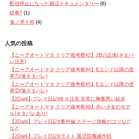
配信停止になった婚活ドキュメンタリー
(6)
鉄拳7
(1)
鬼ノ哭ク邦
(4)
人気の投稿
【ニーアオートマタ クリア後考察#2】2Bの正体(ネタバ
レ注意)
【ニーアオートマタ クリア後考察#4】Eエンド以降の世
界①(激ネタバレ)
【ニーアオートマタ クリア後考察#5】Eエンド以降の世
界②(激ネタバレ)
【2Dark】プレイ日記#6 ※注意 非常に胸糞悪い結末
【ニーアオートマタ クリア後考察#8】赤い少女のモデ
ル(ネタバレあり)
【2Dark】プレイ日記#番外編 ステージ攻略のコツなど
など
【2Dark】プレイ日記#ラスト 孤児院殲滅作戦