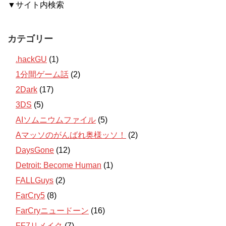
▼サイト内検索
カテゴリー
.hackGU
(1)
1分間ゲーム話
(2)
2Dark
(17)
3DS
(5)
AIソムニウムファイル
(5)
Aマッソのがんばれ奥様ッソ！
(2)
DaysGone
(12)
Detroit: Become Human
(1)
FALLGuys
(2)
FarCry5
(8)
FarCryニュードーン
(16)
FF7リメイク
(7)