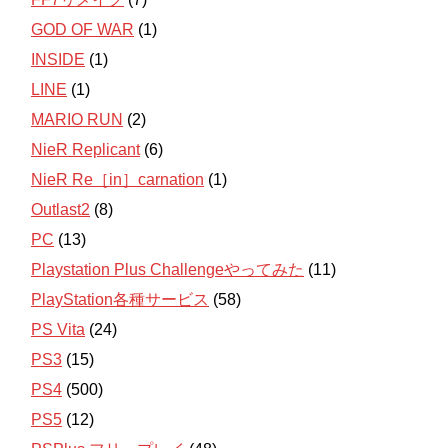
GOD OF WAR
(1)
INSIDE
(1)
LINE
(1)
MARIO RUN
(2)
NieR Replicant
(6)
NieR Re［in］carnation
(1)
Outlast2
(8)
PC
(13)
Playstation Plus Challengeやってみた
(11)
PlayStation各種サービス
(58)
PS Vita
(24)
PS3
(15)
PS4
(500)
PS5
(12)