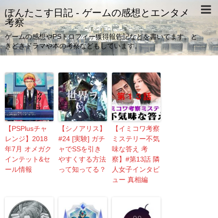
ぽんたこす日記 - ゲームの感想とエンタメ
考察
ゲームの感想やPSトロフィー獲得報告記などを書いてます。と
きどきドラマや本の考察などもしています。
【PSPlusチャ
【シノアリス】
【イミコワ考察
レンジ】2018
#24 [実験] ガチ
ミステリー不気
年7月 オメガク
ャでSSを引き
味な答え 考
インテット&セ
やすくする方法
察】#第13話 隣
ール情報
って知ってる？
人女子インタビ
ュー 真相編