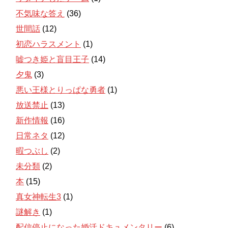
不気味な答え
(36)
世間話
(12)
初恋ハラスメント
(1)
嘘つき姫と盲目王子
(14)
夕鬼
(3)
悪い王様とりっぱな勇者
(1)
放送禁止
(13)
新作情報
(16)
日常ネタ
(12)
暇つぶし
(2)
未分類
(2)
本
(15)
真女神転生3
(1)
謎解き
(1)
配信停止になった婚活ドキュメンタリー
(6)