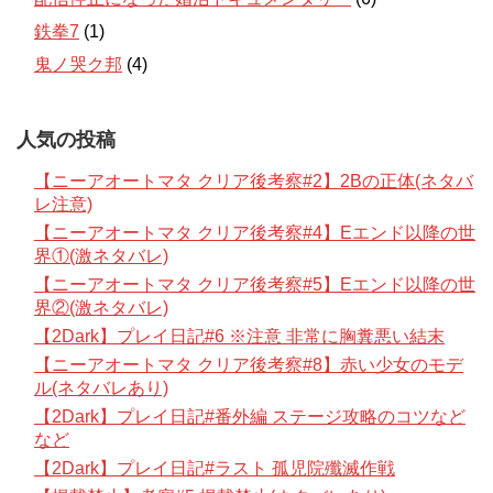
鉄拳7
(1)
鬼ノ哭ク邦
(4)
人気の投稿
【ニーアオートマタ クリア後考察#2】2Bの正体(ネタバ
レ注意)
【ニーアオートマタ クリア後考察#4】Eエンド以降の世
界①(激ネタバレ)
【ニーアオートマタ クリア後考察#5】Eエンド以降の世
界②(激ネタバレ)
【2Dark】プレイ日記#6 ※注意 非常に胸糞悪い結末
【ニーアオートマタ クリア後考察#8】赤い少女のモデ
ル(ネタバレあり)
【2Dark】プレイ日記#番外編 ステージ攻略のコツなど
など
【2Dark】プレイ日記#ラスト 孤児院殲滅作戦