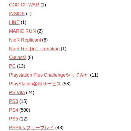
GOD OF WAR
(1)
INSIDE
(1)
LINE
(1)
MARIO RUN
(2)
NieR Replicant
(6)
NieR Re［in］carnation
(1)
Outlast2
(8)
PC
(13)
Playstation Plus Challengeやってみた
(11)
PlayStation各種サービス
(58)
PS Vita
(24)
PS3
(15)
PS4
(500)
PS5
(12)
PSPlus フリープレイ
(48)