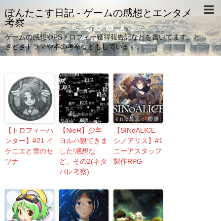
ぽんたこす日記 - ゲームの感想とエンタメ
考察
ゲームの感想やPSトロフィー獲得報告記などを書いてます。と
きどきドラマや本の考察などもしています。
【トロフィーハ
【NieR】少年
【SINoALICE-
ンター】#21 イ
ヨルハ観てきま
シノアリス】#1
ケニエと雪のセ
した!感想な
ニーアスタッフ
ツナ
ど。その2(ネタ
製作RPG
バレ考察)