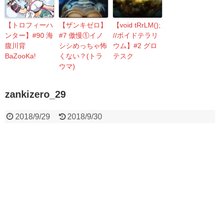
【トロフィーハ
【ザンキゼロ】
【void tRrLM();
ンター】#90 海
#7 傲慢①イノ
//ボイドテラリ
腹川背
シシめっちゃ怖
ウム】#2 グロ
BaZooKa!
くない？(トラ
テスク
ウマ)
zankizero_29
2018/9/29
2018/9/30