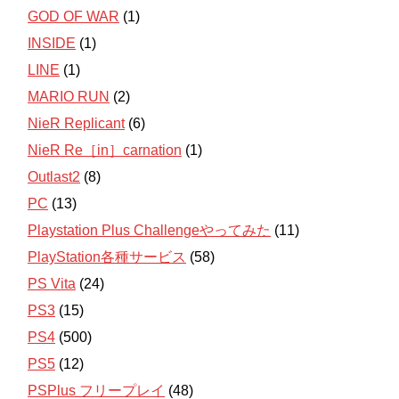
GOD OF WAR
(1)
INSIDE
(1)
LINE
(1)
MARIO RUN
(2)
NieR Replicant
(6)
NieR Re［in］carnation
(1)
Outlast2
(8)
PC
(13)
Playstation Plus Challengeやってみた
(11)
PlayStation各種サービス
(58)
PS Vita
(24)
PS3
(15)
PS4
(500)
PS5
(12)
PSPlus フリープレイ
(48)