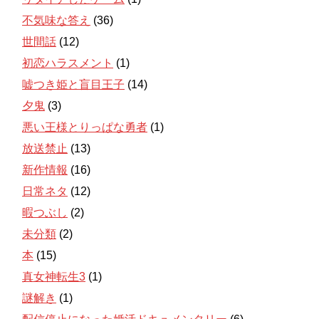
不気味な答え
(36)
世間話
(12)
初恋ハラスメント
(1)
嘘つき姫と盲目王子
(14)
夕鬼
(3)
悪い王様とりっぱな勇者
(1)
放送禁止
(13)
新作情報
(16)
日常ネタ
(12)
暇つぶし
(2)
未分類
(2)
本
(15)
真女神転生3
(1)
謎解き
(1)