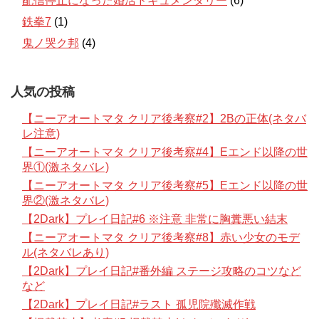
配信停止になった婚活ドキュメンタリー
(6)
鉄拳7
(1)
鬼ノ哭ク邦
(4)
人気の投稿
【ニーアオートマタ クリア後考察#2】2Bの正体(ネタバ
レ注意)
【ニーアオートマタ クリア後考察#4】Eエンド以降の世
界①(激ネタバレ)
【ニーアオートマタ クリア後考察#5】Eエンド以降の世
界②(激ネタバレ)
【2Dark】プレイ日記#6 ※注意 非常に胸糞悪い結末
【ニーアオートマタ クリア後考察#8】赤い少女のモデ
ル(ネタバレあり)
【2Dark】プレイ日記#番外編 ステージ攻略のコツなど
など
【2Dark】プレイ日記#ラスト 孤児院殲滅作戦