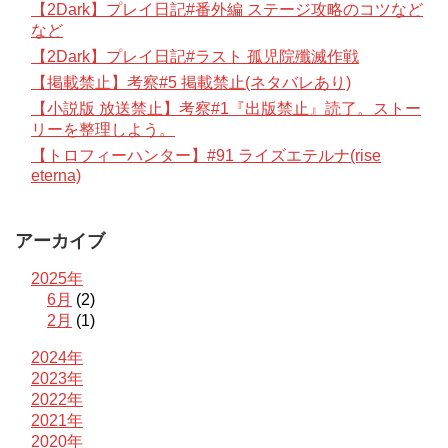
【2Dark】プレイ日記#番外編 ステージ攻略のコツなど
など
【2Dark】プレイ日記#ラスト 孤児院殲滅作戦
【掲載禁止】考察#5 掲載禁止(ネタバレあり)
【小説版 放送禁止】考察#1『出版禁止』読了。ストー
リーを整理しよう。
【トロフィーハンター】#91 ライズエテルナ(rise
eterna)
アーカイブ
2025年
6月
(2)
2月
(1)
2024年
2023年
2022年
2021年
2020年