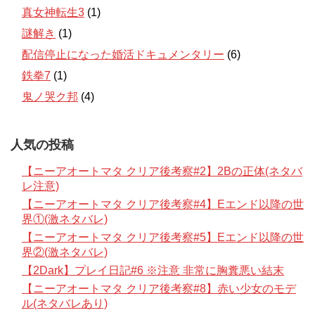
真女神転生3
(1)
謎解き
(1)
配信停止になった婚活ドキュメンタリー
(6)
鉄拳7
(1)
鬼ノ哭ク邦
(4)
人気の投稿
【ニーアオートマタ クリア後考察#2】2Bの正体(ネタバ
レ注意)
【ニーアオートマタ クリア後考察#4】Eエンド以降の世
界①(激ネタバレ)
【ニーアオートマタ クリア後考察#5】Eエンド以降の世
界②(激ネタバレ)
【2Dark】プレイ日記#6 ※注意 非常に胸糞悪い結末
【ニーアオートマタ クリア後考察#8】赤い少女のモデ
ル(ネタバレあり)