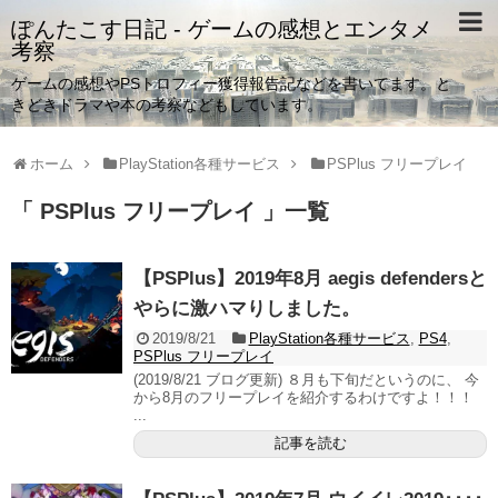
ぽんたこす日記 - ゲームの感想とエンタメ
考察
ゲームの感想やPSトロフィー獲得報告記などを書いてます。と
きどきドラマや本の考察などもしています。
ホーム
PlayStation各種サービス
PSPlus フリープレイ
「 PSPlus フリープレイ 」一覧
【PSPlus】2019年8月 aegis defendersと
やらに激ハマりしました。
2019/8/21
PlayStation各種サービス
,
PS4
,
PSPlus フリープレイ
(2019/8/21 ブログ更新) ８月も下旬だというのに、 今
から8月のフリープレイを紹介するわけですよ！！！
...
記事を読む