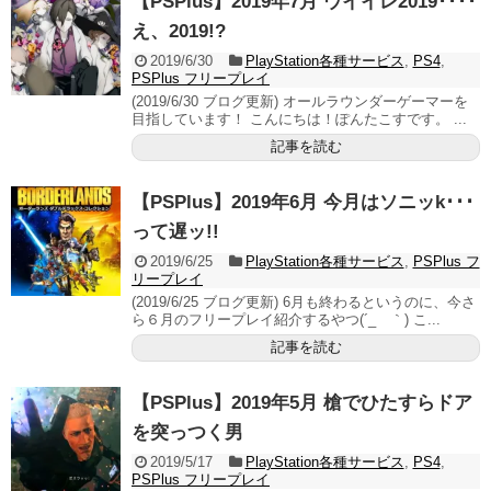
【PSPlus】2019年7月 ウイイレ2019････
え、2019!?
2019/6/30
PlayStation各種サービス
,
PS4
,
PSPlus フリープレイ
(2019/6/30 ブログ更新) オールラウンダーゲーマーを
目指しています！ こんにちは！ぽんたこすです。 ...
記事を読む
【PSPlus】2019年6月 今月はソニッk･･･
って遅ッ!!
2019/6/25
PlayStation各種サービス
,
PSPlus フ
リープレイ
(2019/6/25 ブログ更新) 6月も終わるというのに、今さ
ら６月のフリープレイ紹介するやつ(´_ゝ｀) こ...
記事を読む
【PSPlus】2019年5月 槍でひたすらドア
を突っつく男
2019/5/17
PlayStation各種サービス
,
PS4
,
PSPlus フリープレイ