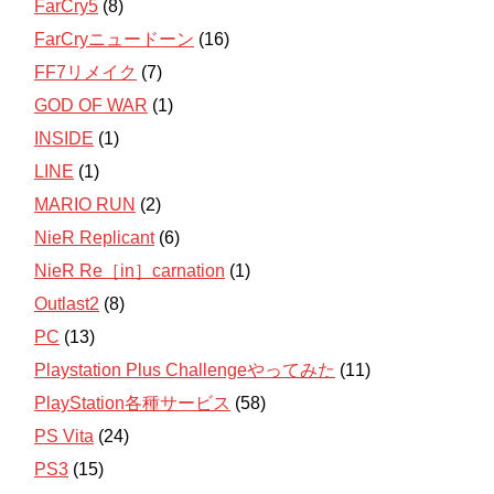
FarCry5
(8)
FarCryニュードーン
(16)
FF7リメイク
(7)
GOD OF WAR
(1)
INSIDE
(1)
LINE
(1)
MARIO RUN
(2)
NieR Replicant
(6)
NieR Re［in］carnation
(1)
Outlast2
(8)
PC
(13)
Playstation Plus Challengeやってみた
(11)
PlayStation各種サービス
(58)
PS Vita
(24)
PS3
(15)