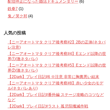
配信停止になった婚活ドキュメンタリー
(6)
鉄拳7
(1)
鬼ノ哭ク邦
(4)
人気の投稿
【ニーアオートマタ クリア後考察#2】2Bの正体(ネタバ
レ注意)
【ニーアオートマタ クリア後考察#4】Eエンド以降の世
界①(激ネタバレ)
【ニーアオートマタ クリア後考察#5】Eエンド以降の世
界②(激ネタバレ)
【2Dark】プレイ日記#6 ※注意 非常に胸糞悪い結末
【ニーアオートマタ クリア後考察#8】赤い少女のモデ
ル(ネタバレあり)
【2Dark】プレイ日記#番外編 ステージ攻略のコツなど
など
【2Dark】プレイ日記#ラスト 孤児院殲滅作戦