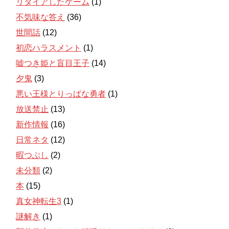
リタイアしたゲーム
(1)
不気味な答え
(36)
世間話
(12)
初恋ハラスメント
(1)
嘘つき姫と盲目王子
(14)
夕鬼
(3)
悪い王様とりっぱな勇者
(1)
放送禁止
(13)
新作情報
(16)
日常ネタ
(12)
暇つぶし
(2)
未分類
(2)
本
(15)
真女神転生3
(1)
謎解き
(1)