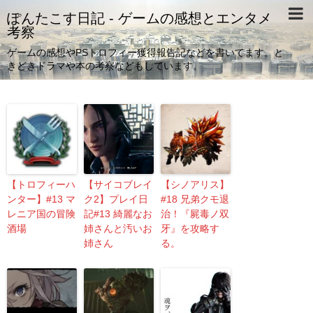
ぽんたこす日記 - ゲームの感想とエンタメ
考察
ゲームの感想やPSトロフィー獲得報告記などを書いてます。と
きどきドラマや本の考察などもしています。
【トロフィーハ
【サイコブレイ
【シノアリス】
ンター】#13 マ
ク2】プレイ日
#18 兄弟クモ退
レニア国の冒険
記#13 綺麗なお
治！『屍毒ノ双
酒場
姉さんと汚いお
牙』を攻略す
姉さん
る。