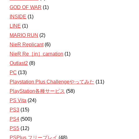
GOD OF WAR
(1)
INSIDE
(1)
LINE
(1)
MARIO RUN
(2)
NieR Replicant
(6)
NieR Re［in］carnation
(1)
Outlast2
(8)
PC
(13)
Playstation Plus Challengeやってみた
(11)
PlayStation各種サービス
(58)
PS Vita
(24)
PS3
(15)
PS4
(500)
PS5
(12)
PSPlus フリープレイ
(48)