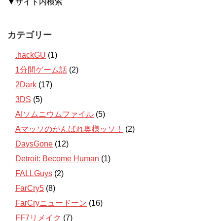
▼サイト内検索
カテゴリー
.hackGU
(1)
1分間ゲーム話
(2)
2Dark
(17)
3DS
(5)
AIソムニウムファイル
(5)
Aマッソのがんばれ奥様ッソ！
(2)
DaysGone
(12)
Detroit: Become Human
(1)
FALLGuys
(2)
FarCry5
(8)
FarCryニュードーン
(16)
FF7リメイク
(7)