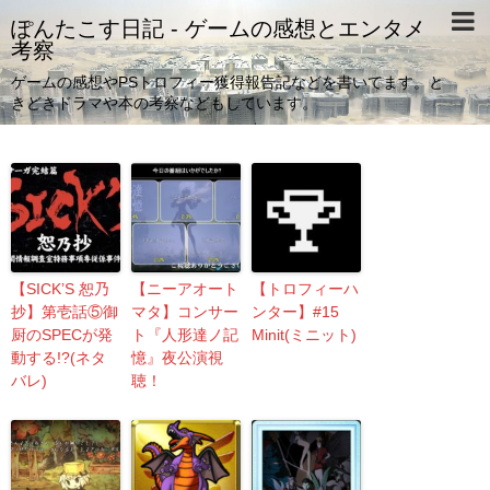
ぽんたこす日記 - ゲームの感想とエンタメ
考察
ゲームの感想やPSトロフィー獲得報告記などを書いてます。と
きどきドラマや本の考察などもしています。
【SICK’S 恕乃
【ニーアオート
【トロフィーハ
抄】第壱話⑤御
マタ】コンサー
ンター】#15
厨のSPECが発
ト『人形達ノ記
Minit(ミニット)
動する!?(ネタ
憶』夜公演視
バレ)
聴！