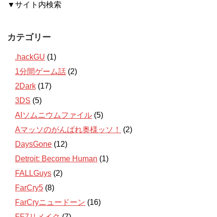
▼サイト内検索
カテゴリー
.hackGU
(1)
1分間ゲーム話
(2)
2Dark
(17)
3DS
(5)
AIソムニウムファイル
(5)
Aマッソのがんばれ奥様ッソ！
(2)
DaysGone
(12)
Detroit: Become Human
(1)
FALLGuys
(2)
FarCry5
(8)
FarCryニュードーン
(16)
FF7リメイク
(7)