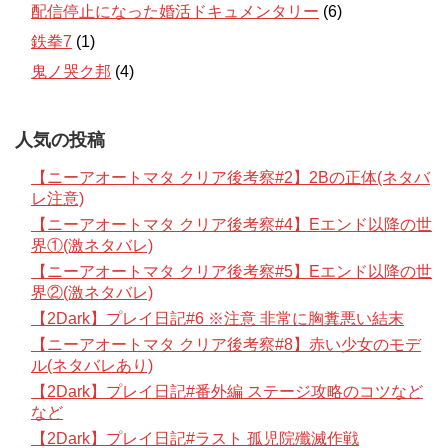
配信停止になった婚活ドキュメンタリー
(6)
鉄拳7
(1)
鬼ノ哭ク邦
(4)
人気の投稿
【ニーアオートマタ クリア後考察#2】2Bの正体(ネタバ
レ注意)
【ニーアオートマタ クリア後考察#4】Eエンド以降の世
界①(激ネタバレ)
【ニーアオートマタ クリア後考察#5】Eエンド以降の世
界②(激ネタバレ)
【2Dark】プレイ日記#6 ※注意 非常に胸糞悪い結末
【ニーアオートマタ クリア後考察#8】赤い少女のモデ
ル(ネタバレあり)
【2Dark】プレイ日記#番外編 ステージ攻略のコツなど
など
【2Dark】プレイ日記#ラスト 孤児院殲滅作戦