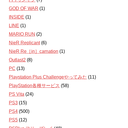
GOD OF WAR
(1)
INSIDE
(1)
LINE
(1)
MARIO RUN
(2)
NieR Replicant
(6)
NieR Re［in］carnation
(1)
Outlast2
(8)
PC
(13)
Playstation Plus Challengeやってみた
(11)
PlayStation各種サービス
(58)
PS Vita
(24)
PS3
(15)
PS4
(500)
PS5
(12)