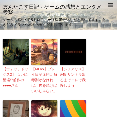
ぽんたこす日記 - ゲームの感想とエンタメ
考察
ゲームの感想やPSトロフィー獲得報告記などを書いてます。と
きどきドラマや本の考察などもしています。
【ウォッチドッ
【MHW】プレ
【シノアリス】
グス2】 ついに
イ日記 2狩目 解
#45 サントラ出
登場!?前作の
毒剤がなけれ
るまでコレで我
●●●●さん！
ば、肉を焼けば
慢しよう
いいじゃない。