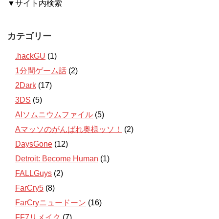
▼サイト内検索
カテゴリー
.hackGU
(1)
1分間ゲーム話
(2)
2Dark
(17)
3DS
(5)
AIソムニウムファイル
(5)
Aマッソのがんばれ奥様ッソ！
(2)
DaysGone
(12)
Detroit: Become Human
(1)
FALLGuys
(2)
FarCry5
(8)
FarCryニュードーン
(16)
FF7リメイク
(7)