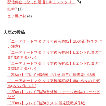
配信停止になった婚活ドキュメンタリー
(6)
鉄拳7
(1)
鬼ノ哭ク邦
(4)
人気の投稿
【ニーアオートマタ クリア後考察#2】2Bの正体(ネタバ
レ注意)
【ニーアオートマタ クリア後考察#4】Eエンド以降の世
界①(激ネタバレ)
【ニーアオートマタ クリア後考察#5】Eエンド以降の世
界②(激ネタバレ)
【2Dark】プレイ日記#6 ※注意 非常に胸糞悪い結末
【ニーアオートマタ クリア後考察#8】赤い少女のモデ
ル(ネタバレあり)
【2Dark】プレイ日記#番外編 ステージ攻略のコツなど
など
【2Dark】プレイ日記#ラスト 孤児院殲滅作戦