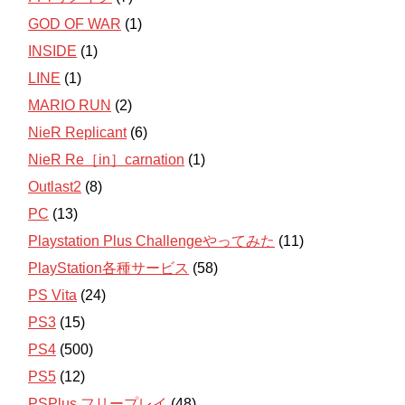
GOD OF WAR
(1)
INSIDE
(1)
LINE
(1)
MARIO RUN
(2)
NieR Replicant
(6)
NieR Re［in］carnation
(1)
Outlast2
(8)
PC
(13)
Playstation Plus Challengeやってみた
(11)
PlayStation各種サービス
(58)
PS Vita
(24)
PS3
(15)
PS4
(500)
PS5
(12)
PSPlus フリープレイ
(48)