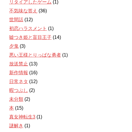
リタイアしたゲーム
(1)
不気味な答え
(36)
世間話
(12)
初恋ハラスメント
(1)
嘘つき姫と盲目王子
(14)
夕鬼
(3)
悪い王様とりっぱな勇者
(1)
放送禁止
(13)
新作情報
(16)
日常ネタ
(12)
暇つぶし
(2)
未分類
(2)
本
(15)
真女神転生3
(1)
謎解き
(1)