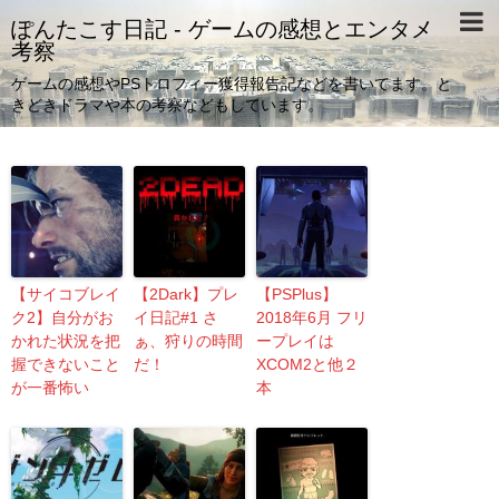
ぽんたこす日記 - ゲームの感想とエンタメ
考察
ゲームの感想やPSトロフィー獲得報告記などを書いてます。と
きどきドラマや本の考察などもしています。
【サイコブレイ
【2Dark】プレ
【PSPlus】
ク2】自分がお
イ日記#1 さ
2018年6月 フリ
かれた状況を把
ぁ、狩りの時間
ープレイは
握できないこと
だ！
XCOM2と他２
が一番怖い
本