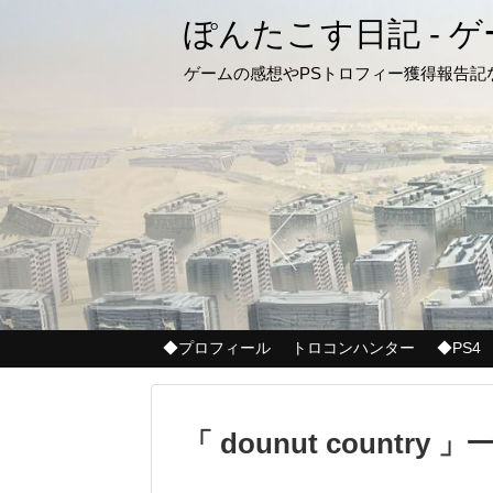
ぽんたこす日記 - 
ゲームの感想やPSトロフィー獲得報告
◆プロフィール
トロコンハンター
◆PS4
「 dounut country 」