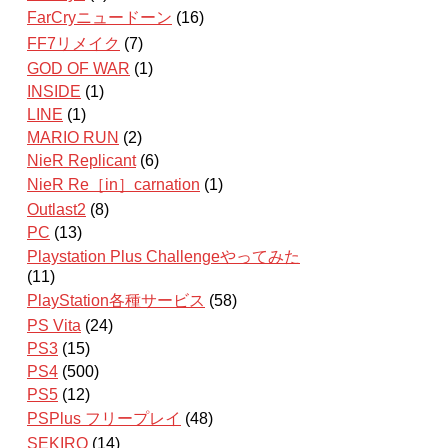
FarCryニュードーン
(16)
FF7リメイク
(7)
GOD OF WAR
(1)
INSIDE
(1)
LINE
(1)
MARIO RUN
(2)
NieR Replicant
(6)
NieR Re［in］carnation
(1)
Outlast2
(8)
PC
(13)
Playstation Plus Challengeやってみた
(11)
PlayStation各種サービス
(58)
PS Vita
(24)
PS3
(15)
PS4
(500)
PS5
(12)
PSPlus フリープレイ
(48)
SEKIRO
(14)