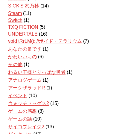
SICK'S 恕乃抄
(14)
Steam
(11)
Switch
(1)
TXQ FICTION
(5)
UNDERTALE
(16)
void tRrLM(); //ボイド・テラリウム
(7)
あなたの番です
(1)
かわいいもの
(6)
その他
(1)
わるい王様とりっぱな勇者
(1)
アナログゲーム
(1)
アークザラッドR
(1)
イベント
(10)
ウォッチドッグス2
(15)
ゲームの感想
(3)
ゲームの話
(10)
サイコブレイク2
(13)