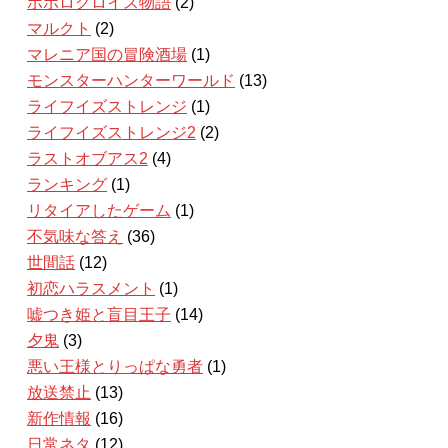
ポポロクロイス物語
(2)
マルクト
(2)
マレニア国の冒険酒場
(1)
モンスターハンターワールド
(13)
ライフイズストレンジ
(1)
ライフイズストレンジ2
(2)
ラストオブアス2
(4)
ランキング
(1)
リタイアしたゲーム
(1)
不気味な答え
(36)
世間話
(12)
初恋ハラスメント
(1)
嘘つき姫と盲目王子
(14)
夕鬼
(3)
悪い王様とりっぱな勇者
(1)
放送禁止
(13)
新作情報
(16)
日常ネタ
(12)