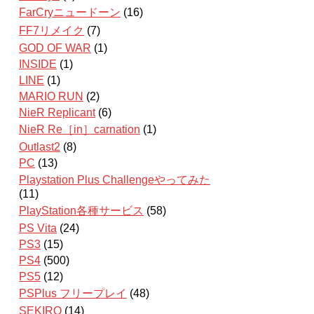
FarCryニュードーン
(16)
FF7リメイク
(7)
GOD OF WAR
(1)
INSIDE
(1)
LINE
(1)
MARIO RUN
(2)
NieR Replicant
(6)
NieR Re［in］carnation
(1)
Outlast2
(8)
PC
(13)
Playstation Plus Challengeやってみた
(11)
PlayStation各種サービス
(58)
PS Vita
(24)
PS3
(15)
PS4
(500)
PS5
(12)
PSPlus フリープレイ
(48)
SEKIRO
(14)