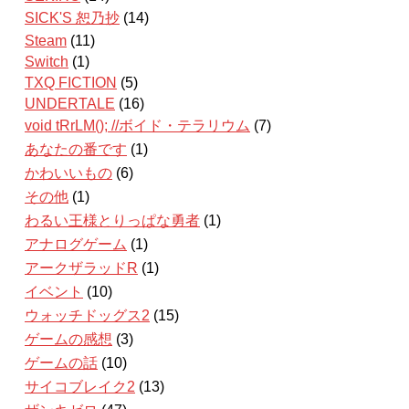
SICK'S 恕乃抄
(14)
Steam
(11)
Switch
(1)
TXQ FICTION
(5)
UNDERTALE
(16)
void tRrLM(); //ボイド・テラリウム
(7)
あなたの番です
(1)
かわいいもの
(6)
その他
(1)
わるい王様とりっぱな勇者
(1)
アナログゲーム
(1)
アークザラッドR
(1)
イベント
(10)
ウォッチドッグス2
(15)
ゲームの感想
(3)
ゲームの話
(10)
サイコブレイク2
(13)