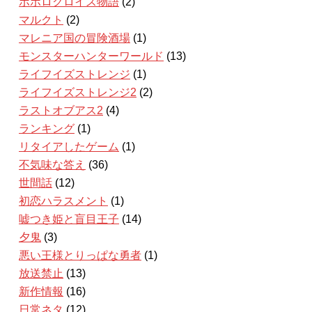
ポポロクロイス物語
(2)
マルクト
(2)
マレニア国の冒険酒場
(1)
モンスターハンターワールド
(13)
ライフイズストレンジ
(1)
ライフイズストレンジ2
(2)
ラストオブアス2
(4)
ランキング
(1)
リタイアしたゲーム
(1)
不気味な答え
(36)
世間話
(12)
初恋ハラスメント
(1)
嘘つき姫と盲目王子
(14)
夕鬼
(3)
悪い王様とりっぱな勇者
(1)
放送禁止
(13)
新作情報
(16)
日常ネタ
(12)