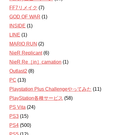
FF7リメイク
(7)
GOD OF WAR
(1)
INSIDE
(1)
LINE
(1)
MARIO RUN
(2)
NieR Replicant
(6)
NieR Re［in］carnation
(1)
Outlast2
(8)
PC
(13)
Playstation Plus Challengeやってみた
(11)
PlayStation各種サービス
(58)
PS Vita
(24)
PS3
(15)
PS4
(500)
PS5
(12)