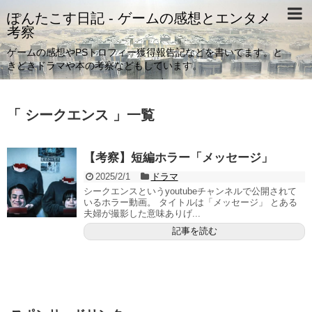
ぽんたこす日記 - ゲームの感想とエンタメ
考察
ゲームの感想やPSトロフィー獲得報告記などを書いてます。と
きどきドラマや本の考察などもしています。
「 シークエンス 」一覧
【考察】短編ホラー「メッセージ」
2025/2/1
ドラマ
シークエンスというyoutubeチャンネルで公開されて
いるホラー動画。 タイトルは「メッセージ」 とある
夫婦が撮影した意味ありげ...
記事を読む