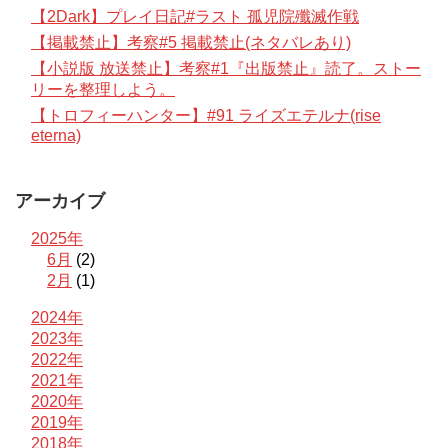
【2Dark】プレイ日記#ラスト 孤児院殲滅作戦
【掲載禁止】考察#5 掲載禁止(ネタバレあり)
【小説版 放送禁止】考察#1『出版禁止』読了。ストー
リーを整理しよう。
【トロフィーハンター】#91 ライズエテルナ(rise
eterna)
アーカイブ
2025年
6月
(2)
2月
(1)
2024年
2023年
2022年
2021年
2020年
2019年
2018年