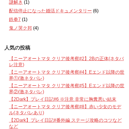
謎解き
(1)
配信停止になった婚活ドキュメンタリー
(6)
鉄拳7
(1)
鬼ノ哭ク邦
(4)
人気の投稿
【ニーアオートマタ クリア後考察#2】2Bの正体(ネタバ
レ注意)
【ニーアオートマタ クリア後考察#4】Eエンド以降の世
界①(激ネタバレ)
【ニーアオートマタ クリア後考察#5】Eエンド以降の世
界②(激ネタバレ)
【2Dark】プレイ日記#6 ※注意 非常に胸糞悪い結末
【ニーアオートマタ クリア後考察#8】赤い少女のモデ
ル(ネタバレあり)
【2Dark】プレイ日記#番外編 ステージ攻略のコツなど
など