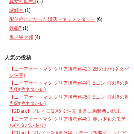
真女神転生3
(1)
謎解き
(1)
配信停止になった婚活ドキュメンタリー
(6)
鉄拳7
(1)
鬼ノ哭ク邦
(4)
人気の投稿
【ニーアオートマタ クリア後考察#2】2Bの正体(ネタバ
レ注意)
【ニーアオートマタ クリア後考察#4】Eエンド以降の世
界①(激ネタバレ)
【ニーアオートマタ クリア後考察#5】Eエンド以降の世
界②(激ネタバレ)
【2Dark】プレイ日記#6 ※注意 非常に胸糞悪い結末
【ニーアオートマタ クリア後考察#8】赤い少女のモデ
ル(ネタバレあり)
【2Dark】プレイ日記#番外編 ステージ攻略のコツなど