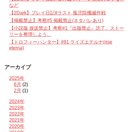
など
【2Dark】プレイ日記#ラスト 孤児院殲滅作戦
【掲載禁止】考察#5 掲載禁止(ネタバレあり)
【小説版 放送禁止】考察#1『出版禁止』読了。ストー
リーを整理しよう。
【トロフィーハンター】#91 ライズエテルナ(rise
eterna)
アーカイブ
2025年
6月
(2)
2月
(1)
2024年
2023年
2022年
2021年
2020年