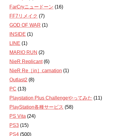
FarCryニュードーン
(16)
FF7リメイク
(7)
GOD OF WAR
(1)
INSIDE
(1)
LINE
(1)
MARIO RUN
(2)
NieR Replicant
(6)
NieR Re［in］carnation
(1)
Outlast2
(8)
PC
(13)
Playstation Plus Challengeやってみた
(11)
PlayStation各種サービス
(58)
PS Vita
(24)
PS3
(15)
PS4
(500)