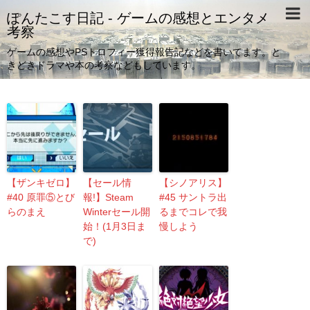
ぽんたこす日記 - ゲームの感想とエンタメ
考察
ゲームの感想やPSトロフィー獲得報告記などを書いてます。と
きどきドラマや本の考察などもしています。
【ザンキゼロ】
【セール情
【シノアリス】
#40 原罪⑤とび
報!】Steam
#45 サントラ出
らのまえ
Winterセール開
るまでコレで我
始！(1月3日ま
慢しよう
で)