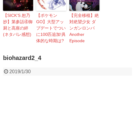
【SICK’S 恕乃
【ポケモン
【完全移植】絶
抄】第参話④御
GO】大型アッ
対絶望少女 ダ
厨と高座の絆
プデートでつい
ンガンロンパ
(ネタバレ感想)
に100匹追加!具
Another
体的な時期は?
Episode
biohazard2_4
2019/1/30